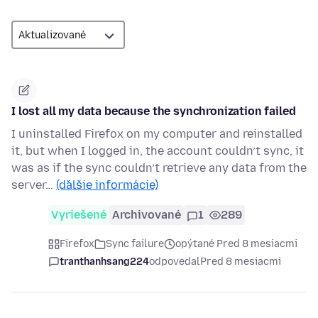
I lost all my data because the synchronization failed
I uninstalled Firefox on my computer and reinstalled
it, but when I logged in, the account couldn’t sync, it
was as if the sync couldn’t retrieve any data from the
server…
(ďalšie informácie)
Vyriešené
Archivované
1
289
Firefox
Sync failure
opýtané Pred 8 mesiacmi
tranthanhsang224
odpovedal
Pred 8 mesiacmi