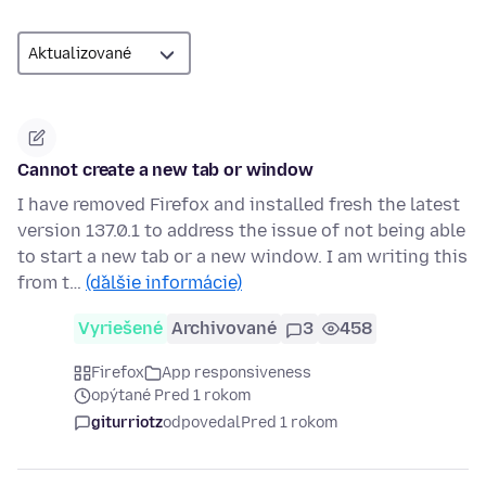
Cannot create a new tab or window
I have removed Firefox and installed fresh the latest
version 137.0.1 to address the issue of not being able
to start a new tab or a new window. I am writing this
from t…
(ďalšie informácie)
Vyriešené
Archivované
3
458
Firefox
App responsiveness
opýtané Pred 1 rokom
giturriotz
odpovedal
Pred 1 rokom