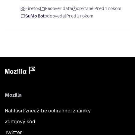
Firefox
Recover data
opýtané Pred 1 rokom
SuMo Bot
odpovedal
Pred 1 rokom
Mozilla
Nahlásiť zneužitie ochrannej známky
Zdrojový kód
Twitter