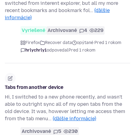
switched from interent explorer, but all my more
recent bookmarks and bookmark fol…
(ďalšie
informácie)
Vyriešené
Archivované
4
229
Firefox
Recover data
opýtané Pred 1 rokom
hrlychrly1
odpovedal
Pred 1 rokom
Tabs from another device
Hi, I switched to a new phone recently, and wasn't
able to outright sync all of my open tabs from the
old device. It was, however letting me access them
from the tab menu…
(ďalšie informácie)
Archivované
5
230