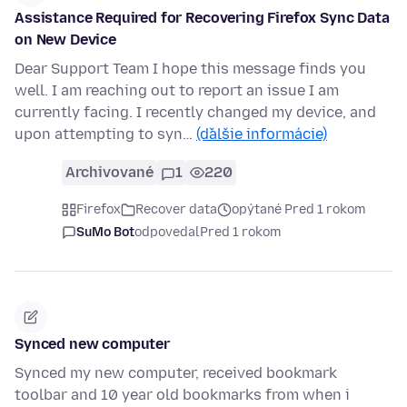
Assistance Required for Recovering Firefox Sync Data
on New Device
Dear Support Team I hope this message finds you
well. I am reaching out to report an issue I am
currently facing. I recently changed my device, and
upon attempting to syn…
(ďalšie informácie)
Archivované
1
220
Firefox
Recover data
opýtané Pred 1 rokom
SuMo Bot
odpovedal
Pred 1 rokom
Synced new computer
Synced my new computer, received bookmark
toolbar and 10 year old bookmarks from when i