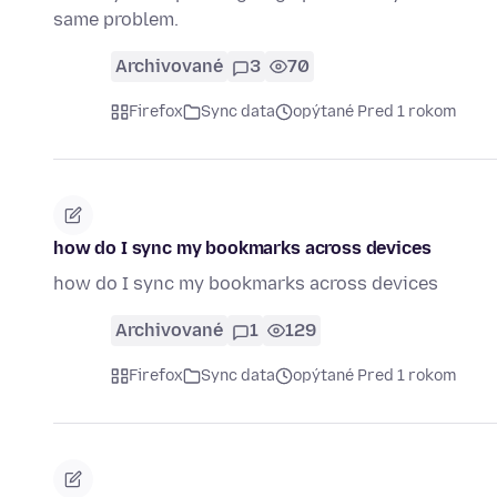
same problem.
Archivované
3
70
Firefox
Sync data
opýtané Pred 1 rokom
how do I sync my bookmarks across devices
how do I sync my bookmarks across devices
Archivované
1
129
Firefox
Sync data
opýtané Pred 1 rokom