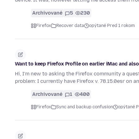
Archivované
5
230
Firefox
Recover data
opýtané Pred 1 rokom
Want to keep Firefox Profile on earlier iMac and also
Hi, I'm new to asking the Firefox community a ques
problem: I currently have Firefox v. 78.15.0esr on a
Archivované
1
400
Firefox
Sync and backup confusion
opýtané P