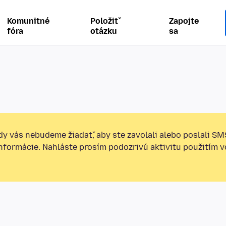
Komunitné
Položiť
Zapojte
fóra
otázku
sa
y vás nebudeme žiadať, aby ste zavolali alebo poslali SM
informácie. Nahláste prosím podozrivú aktivitu použitím v