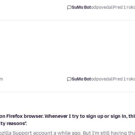
SuMo Bot
odpovedal
Pred 1 ro
om
SuMo Bot
odpovedal
Pred 1 ro
n Firefox browser. Whenever I try to sign up or sign in, th
ty reasons".
illa Support account a while ago. But I'm still having th