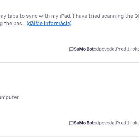
 my tabs to sync with my iPad. I have tried scanning the Q
ng the pas…
(ďalšie informácie)
SuMo Bot
odpovedal
Pred 1 ro
computer
SuMo Bot
odpovedal
Pred 1 ro