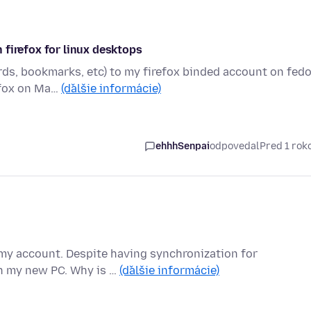
 firefox for linux desktops
rds, bookmarks, etc) to my firefox binded account on fed
efox on Ma…
(ďalšie informácie)
ehhhSenpai
odpovedal
Pred 1 ro
h my account. Despite having synchronization for
on my new PC. Why is …
(ďalšie informácie)