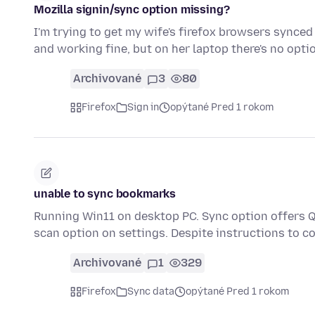
Mozilla signin/sync option missing?
I'm trying to get my wife's firefox browsers synced
and working fine, but on her laptop there's no opti
Archivované
3
80
Firefox
Sign in
opýtané Pred 1 rokom
unable to sync bookmarks
Running Win11 on desktop PC. Sync option offers Q
scan option on settings. Despite instructions to co
Archivované
1
329
Firefox
Sync data
opýtané Pred 1 rokom