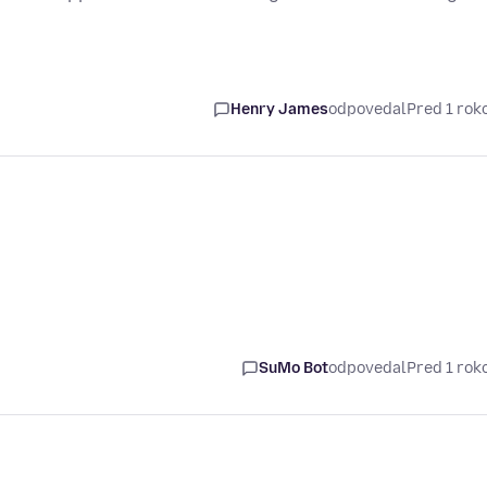
Henry James
odpovedal
Pred 1 ro
SuMo Bot
odpovedal
Pred 1 ro