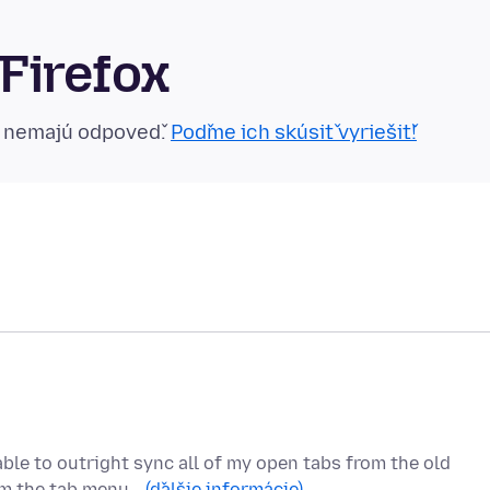
Firefox
n nemajú odpoveď.
Poďme ich skúsiť vyriešiť!
able to outright sync all of my open tabs from the old
rom the tab menu…
(ďalšie informácie)