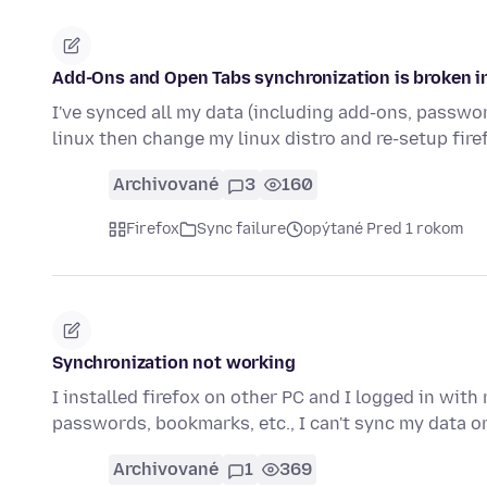
Add-Ons and Open Tabs synchronization is broken in
I've synced all my data (including add-ons, passwo
linux then change my linux distro and re-setup fir
Archivované
3
160
Firefox
Sync failure
opýtané Pred 1 rokom
Synchronization not working
I installed firefox on other PC and I logged in wit
passwords, bookmarks, etc., I can't sync my data 
Archivované
1
369