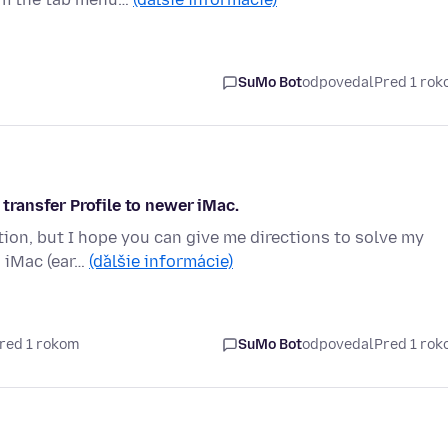
SuMo Bot
odpovedal
Pred 1 ro
 transfer Profile to newer iMac.
tion, but I hope you can give me directions to solve my
n iMac (ear…
(ďalšie informácie)
red 1 rokom
SuMo Bot
odpovedal
Pred 1 ro