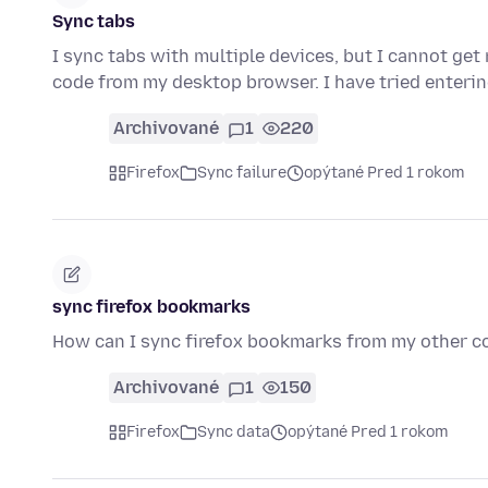
Sync tabs
I sync tabs with multiple devices, but I cannot get
code from my desktop browser. I have tried enteri
Archivované
1
220
Firefox
Sync failure
opýtané Pred 1 rokom
sync firefox bookmarks
How can I sync firefox bookmarks from my other 
Archivované
1
150
Firefox
Sync data
opýtané Pred 1 rokom