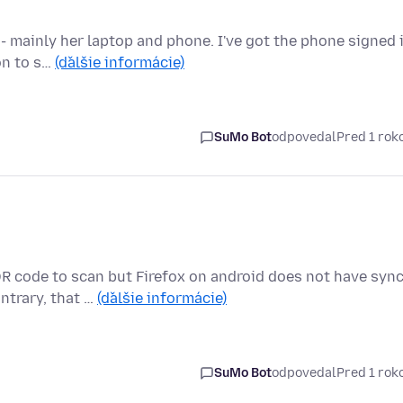
 - mainly her laptop and phone. I've got the phone signed 
on to s…
(ďalšie informácie)
SuMo Bot
odpovedal
Pred 1 ro
R code to scan but Firefox on android does not have syn
ntrary, that …
(ďalšie informácie)
SuMo Bot
odpovedal
Pred 1 ro