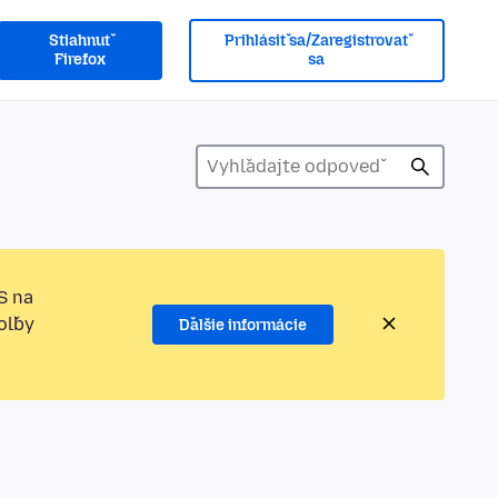
Stiahnuť
Prihlásiť sa/Zaregistrovať
Firefox
sa
S na
oľby
Ďalšie informácie