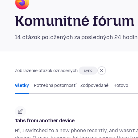
Komunitné fórum 
14 otázok položených za posledných 24 hodí
Zobrazenie otázok označených:
sync
Všetky
Potrebná pozornosť
Zodpovedané
Hotovo
Tabs from another device
Hi, I switched to a new phone recently, and wasn't 
device. It was, however letting me access them f