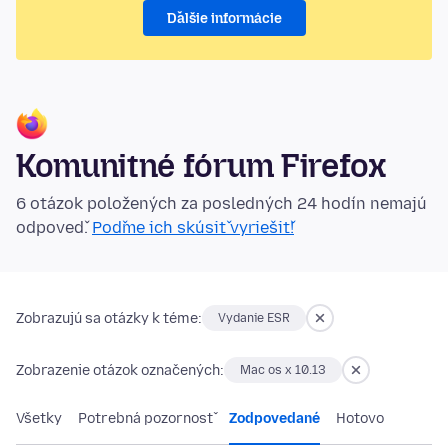
Ďalšie informácie
Komunitné fórum Firefox
6 otázok položených za posledných 24 hodín nemajú
odpoveď.
Poďme ich skúsiť vyriešiť!
Zobrazujú sa otázky k téme:
Vydanie ESR
Zobrazenie otázok označených:
Mac os x 10.13
Všetky
Potrebná pozornosť
Zodpovedané
Hotovo