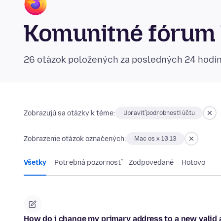
Komunitné fórum 
26 otázok položených za posledných 24 hodí
Zobrazujú sa otázky k téme:
Upraviť podrobnosti účtu
Zobrazenie otázok označených:
Mac os x 10.13
Všetky
Potrebná pozornosť
Zodpovedané
Hotovo
How do i change my primary address to a new valid