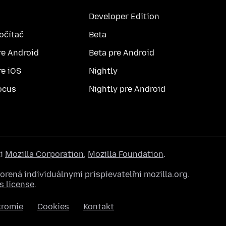
Developer Edition
počítač
Beta
re Android
Beta pre Android
re iOS
Nightly
ocus
Nightly pre Android
ti
Mozilla Corporation
,
Mozilla Foundation
.
rená individuálnymi prispievateľmi mozilla.org.
 license
.
kromie
Cookies
Kontakt