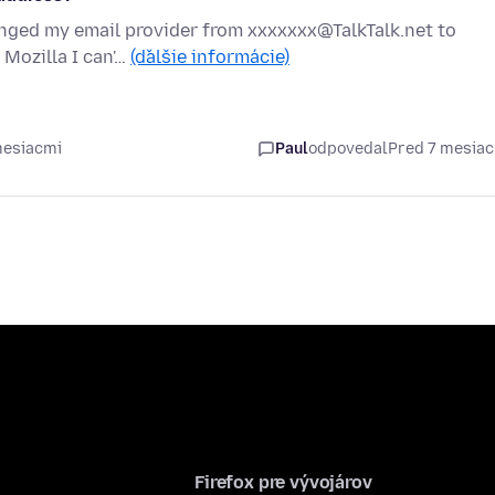
hanged my email provider from xxxxxxx@TalkTalk.net to
 Mozilla I can'…
(ďalšie informácie)
mesiacmi
Paul
odpovedal
Pred 7 mesia
Firefox pre vývojárov