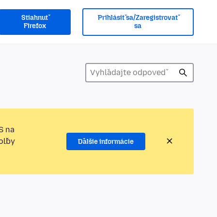
Stiahnuť
Prihlásiť sa/Zaregistrovať
Firefox
sa
S na
oľby
Ďalšie informácie