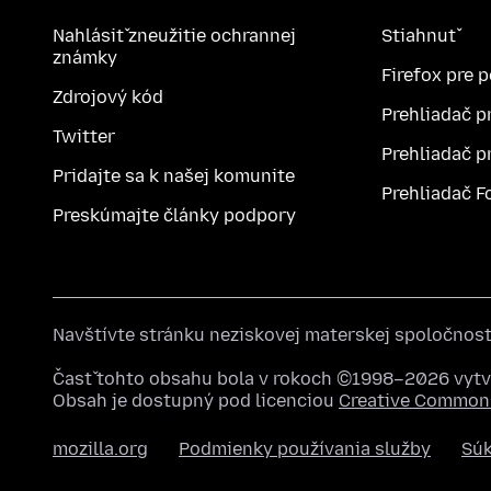
Nahlásiť zneužitie ochrannej
Stiahnuť
známky
Firefox pre 
Zdrojový kód
Prehliadač p
Twitter
Prehliadač p
Pridajte sa k našej komunite
Prehliadač F
Preskúmajte články podpory
Navštívte stránku neziskovej materskej spoločnos
Časť tohto obsahu bola v rokoch ©1998–2026 vytvo
Obsah je dostupný pod licenciou
Creative Commons
mozilla.org
Podmienky používania služby
Sú