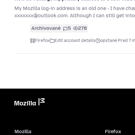
My Mozilla log-in address is an old one - I have c
xxxxxxx@outlook.com. Although I can still get into
Archivované
5
278
Firefox
Edit account details
opýtané Pred 7 
Mozilla
Firefox