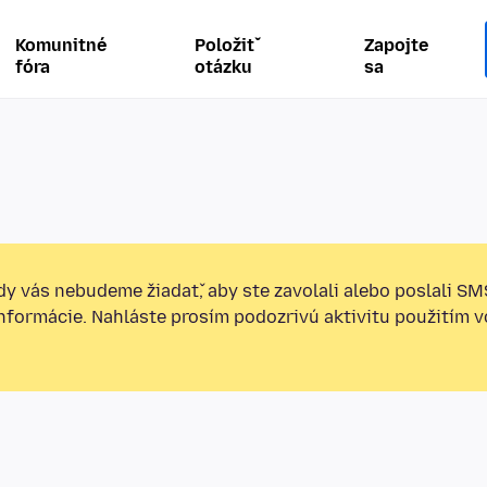
Komunitné
Položiť
Zapojte
fóra
otázku
sa
y vás nebudeme žiadať, aby ste zavolali alebo poslali SM
informácie. Nahláste prosím podozrivú aktivitu použitím v