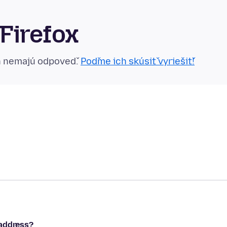
Firefox
n nemajú odpoveď.
Poďme ich skúsiť vyriešiť!
 address?