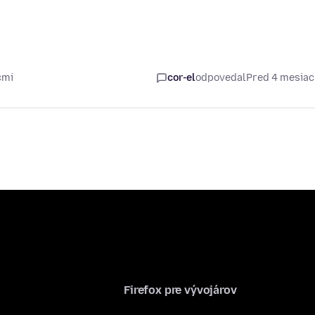
cmi
cor-el
odpovedal
Pred 4 mesia
Firefox pre vývojárov