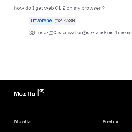
how do I get web GL 2 on my browser ?
Otvorené
2
80
Firefox
Customization
opýtané Pred 4 mesia
Mozilla
Firefox