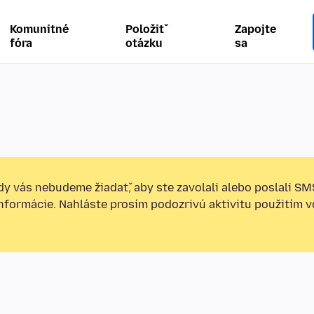
Komunitné
Položiť
Zapojte
fóra
otázku
sa
y vás nebudeme žiadať, aby ste zavolali alebo poslali SM
informácie. Nahláste prosím podozrivú aktivitu použitím v