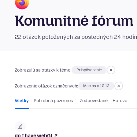
Komunitné fórum 
22 otázok položených za posledných 24 hodí
Zobrazujú sa otázky k téme:
Prispôsobenie
Zobrazenie otázok označených:
Mac os x 10.13
Všetky
Potrebná pozornosť
Zodpovedané
Hotovo
do I have webGL 2