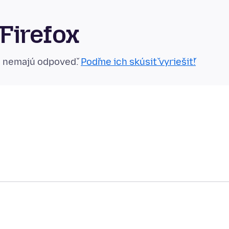
Firefox
n nemajú odpoveď.
Poďme ich skúsiť vyriešiť!