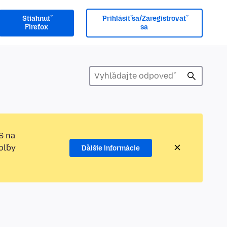
Stiahnuť
Prihlásiť sa/Zaregistrovať
Firefox
sa
S na
oľby
Ďalšie informácie