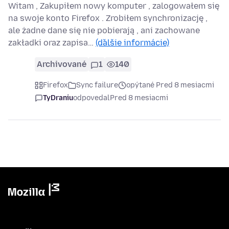
Witam , Zakupiłem nowy komputer , zalogowałem się
na swoje konto Firefox . Zrobiłem synchronizację ,
ale żadne dane się nie pobierają , ani zachowane
zakładki oraz zapisa…
(ďalšie informácie)
Archivované
1
140
Firefox
Sync failure
opýtané Pred 8 mesiacmi
TyDraniu
odpovedal
Pred 8 mesiacmi