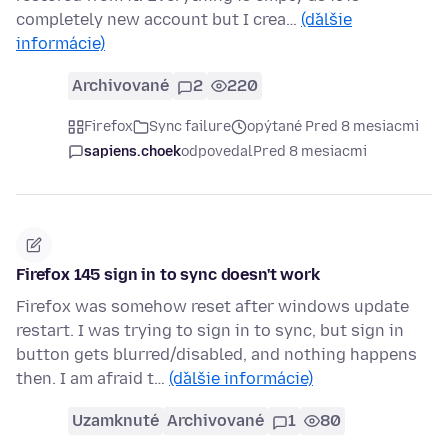
completely new account but I crea…
(ďalšie
informácie)
Archivované
2
220
Firefox
Sync failure
opýtané Pred 8 mesiacmi
sapiens.choek
odpovedal
Pred 8 mesiacmi
Firefox 145 sign in to sync doesn't work
Firefox was somehow reset after windows update
restart. I was trying to sign in to sync, but sign in
button gets blurred/disabled, and nothing happens
then. I am afraid t…
(ďalšie informácie)
Uzamknuté
Archivované
1
80