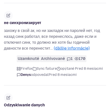
не синхронизирует
захожу в свой ак, но ни закладок ни паролей нет, год
назад синк работал, все перенеслось, даже если и
отключил синк, то должно же хотя бы годичной
давности все перенестит…
(ďalšie informácie)
Uzamknuté
Archivované
1
170
Firefox
Sync failure
opýtané Pred 8 mesiacmi
Denys
odpovedal
Pred 8 mesiacmi
Odzyskiwanie danych