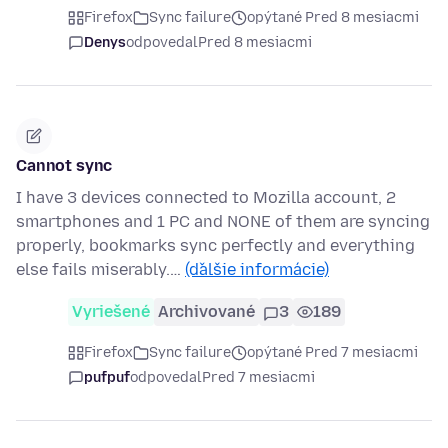
Firefox
Sync failure
opýtané Pred 8 mesiacmi
Denys
odpovedal
Pred 8 mesiacmi
Cannot sync
I have 3 devices connected to Mozilla account, 2
smartphones and 1 PC and NONE of them are syncing
properly, bookmarks sync perfectly and everything
else fails miserably.…
(ďalšie informácie)
Vyriešené
Archivované
3
189
Firefox
Sync failure
opýtané Pred 7 mesiacmi
pufpuf
odpovedal
Pred 7 mesiacmi