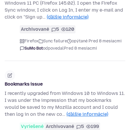
Windows 11 PC (Firefox 145.02). I open the Firefox
Sync window, I click on Log In, I enter my e-mail and
click on "Sign up…
(ďalšie informácie)
Archivované
5
120
Firefox
Sync failure
opýtané Pred 8 mesiacmi
SuMo Bot
odpovedal
Pred 8 mesiacmi
Bookmarks issue
I recently upgraded from Windows 10 to Windows 11.
I was under the impression that my bookmarks
would be saved to my Mozilla account and I could
then log in on the new co…
(ďalšie informácie)
Vyriešené
Archivované
5
199