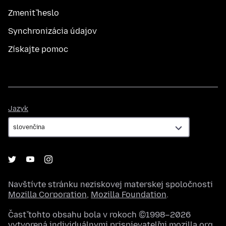
Zmeniť heslo
Synchronizácia údajov
Získajte pomoc
Jazyk
Jazyk
Navštívte stránku neziskovej materskej spoločnosti
Mozilla Corporation
,
Mozilla Foundation
.
Časť tohto obsahu bola v rokoch ©1998–2026
vytvorená individuálnymi prispievateľmi mozilla.org.