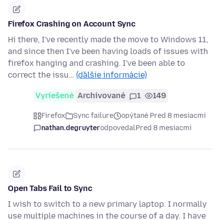
Firefox Crashing on Account Sync
Hi there, I've recently made the move to Windows 11,
and since then I've been having loads of issues with
firefox hanging and crashing. I've been able to
correct the issu…
(ďalšie informácie)
Vyriešené
Archivované
1
149
Firefox
Sync failure
opýtané Pred 8 mesiacmi
nathan.degruyter
odpovedal
Pred 8 mesiacmi
Open Tabs Fail to Sync
I wish to switch to a new primary laptop. I normally
use multiple machines in the course of a day. I have