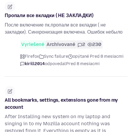
Пропали все вкладки ( НЕ ЗАКЛАДКИ)
После включение пк,пропали все вкладки ( не
закладки). Синхронизация включена. Ошибок небыло
Vyriešené
Archivované
2
230
Firefox
Sync failure
opýtané Pred 8 mesiacmi
kirill2014
odpovedal
Pred 8 mesiacmi
All bookmarks, settings, extensions gone from my
account
After Installing new system on my laptop and
singing in to my Mozilla account nothing was
restored from it. Everything is empty as it is