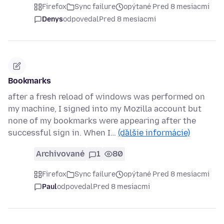
Firefox
Sync failure
opýtané Pred 8 mesiacmi
Denys
odpovedal
Pred 8 mesiacmi
Bookmarks
after a fresh reload of windows was performed on
my machine, I signed into my Mozilla account but
none of my bookmarks were appearing after the
successful sign in. When I…
(ďalšie informácie)
Archivované
1
80
Firefox
Sync failure
opýtané Pred 8 mesiacmi
Paul
odpovedal
Pred 8 mesiacmi