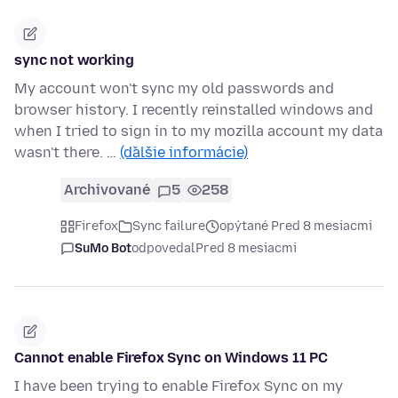
sync not working
My account won't sync my old passwords and
browser history. I recently reinstalled windows and
when I tried to sign in to my mozilla account my data
wasn't there. …
(ďalšie informácie)
Archivované
5
258
Firefox
Sync failure
opýtané Pred 8 mesiacmi
SuMo Bot
odpovedal
Pred 8 mesiacmi
Cannot enable Firefox Sync on Windows 11 PC
I have been trying to enable Firefox Sync on my