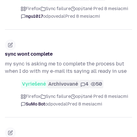
Firefox
Sync failure
opýtané Pred 8 mesiacmi
ngu1017
odpovedal
Pred 8 mesiacmi
sync wont complete
my sync is asking me to complete the process but
when I do with my e-mail its saying all ready in use
Vyriešené
Archivované
4
50
Firefox
Sync failure
opýtané Pred 8 mesiacmi
SuMo Bot
odpovedal
Pred 8 mesiacmi