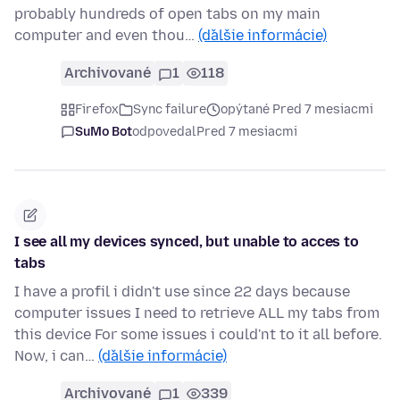
probably hundreds of open tabs on my main
computer and even thou…
(ďalšie informácie)
Archivované
1
118
Firefox
Sync failure
opýtané Pred 7 mesiacmi
SuMo Bot
odpovedal
Pred 7 mesiacmi
I see all my devices synced, but unable to acces to
tabs
I have a profil i didn't use since 22 days because
computer issues I need to retrieve ALL my tabs from
this device For some issues i could'nt to it all before.
Now, i can…
(ďalšie informácie)
Archivované
1
339