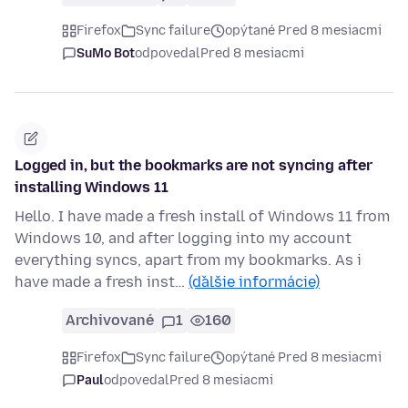
Firefox
Sync failure
opýtané Pred 8 mesiacmi
SuMo Bot
odpovedal
Pred 8 mesiacmi
Logged in, but the bookmarks are not syncing after
installing Windows 11
Hello. I have made a fresh install of Windows 11 from
Windows 10, and after logging into my account
everything syncs, apart from my bookmarks. As i
have made a fresh inst…
(ďalšie informácie)
Archivované
1
160
Firefox
Sync failure
opýtané Pred 8 mesiacmi
Paul
odpovedal
Pred 8 mesiacmi