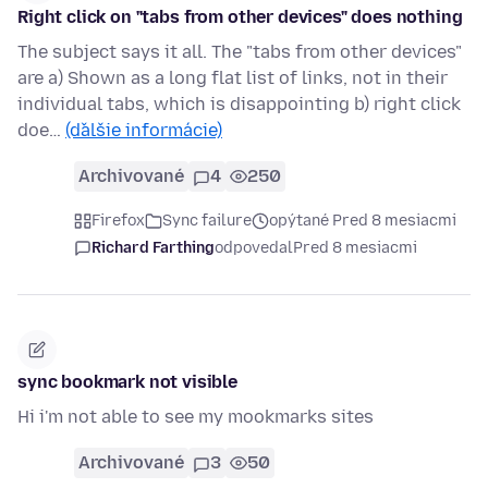
Right click on "tabs from other devices" does nothing
The subject says it all. The "tabs from other devices"
are a) Shown as a long flat list of links, not in their
individual tabs, which is disappointing b) right click
doe…
(ďalšie informácie)
Archivované
4
250
Firefox
Sync failure
opýtané Pred 8 mesiacmi
Richard Farthing
odpovedal
Pred 8 mesiacmi
sync bookmark not visible
Hi i'm not able to see my mookmarks sites
Archivované
3
50