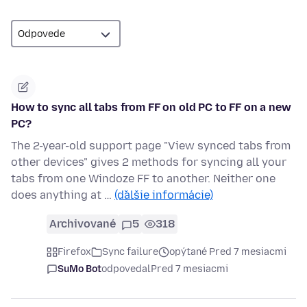
How to sync all tabs from FF on old PC to FF on a new
PC?
The 2-year-old support page "View synced tabs from
other devices" gives 2 methods for syncing all your
tabs from one Windoze FF to another. Neither one
does anything at …
(ďalšie informácie)
Archivované
5
318
Firefox
Sync failure
opýtané Pred 7 mesiacmi
SuMo Bot
odpovedal
Pred 7 mesiacmi