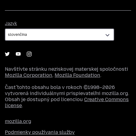
Jazyk
Jazyk
Navštívte stránku neziskovej materskej spoločnosti
Mozilla Corporation
,
Mozilla Foundation
.
Časť tohto obsahu bola v rokoch ©1998–2026
vytvorená individuálnymi prispievateľmi mozilla.org.
Obsah je dostupný pod licenciou
Creative Commons
license
.
mozilla.org
Podmienky používania služby