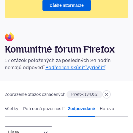
Ďalšie informácie
Komunitné fórum Firefox
17 otázok položených za posledných 24 hodín
nemajú odpoveď.
Poďme ich skúsiť vyriešiť!
Zobrazenie otázok označených:
Firefox 134.0.2
Všetky
Potrebná pozornosť
Zodpovedané
Hotovo