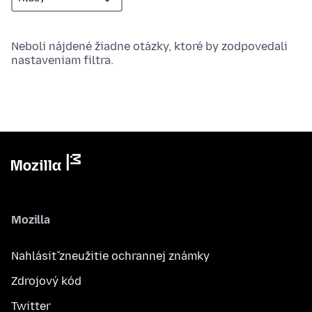
Neboli nájdené žiadne otázky, ktoré by zodpovedali
nastaveniam filtra.
Mozilla
Nahlásiť zneužitie ochrannej známky
Zdrojový kód
Twitter