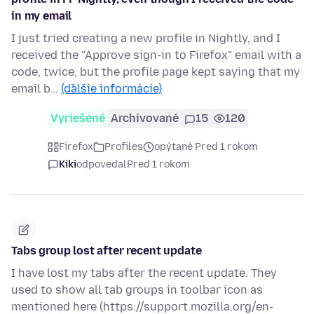
in my email
I just tried creating a new profile in Nightly, and I
received the "Approve sign-in to Firefox" email with a
code, twice, but the profile page kept saying that my
email b…
(ďalšie informácie)
Vyriešené
Archivované
15
120
Firefox
Profiles
opýtané Pred 1 rokom
Kiki
odpovedal
Pred 1 rokom
Tabs group lost after recent update
I have lost my tabs after the recent update. They
used to show all tab groups in toolbar icon as
mentioned here (https://support.mozilla.org/en-