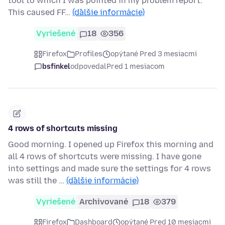
tool to which I was pointed in my problem report.
This caused FF…
(ďalšie informácie)
Vyriešené
18
356
Firefox
Profiles
opýtané Pred 3 mesiacmi
bsfinkel
odpovedal
Pred 1 mesiacom
4 rows of shortcuts missing
Good morning. I opened up Firefox this morning and
all 4 rows of shortcuts were missing. I have gone
into settings and made sure the settings for 4 rows
was still the …
(ďalšie informácie)
Vyriešené
Archivované
18
379
Firefox
Dashboard
opýtané Pred 10 mesiacmi