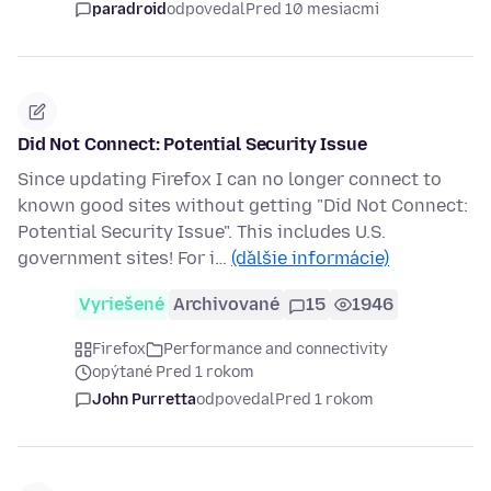
paradroid
odpovedal
Pred 10 mesiacmi
Did Not Connect: Potential Security Issue
Since updating Firefox I can no longer connect to
known good sites without getting "Did Not Connect:
Potential Security Issue". This includes U.S.
government sites! For i…
(ďalšie informácie)
Vyriešené
Archivované
15
1946
Firefox
Performance and connectivity
opýtané Pred 1 rokom
John Purretta
odpovedal
Pred 1 rokom