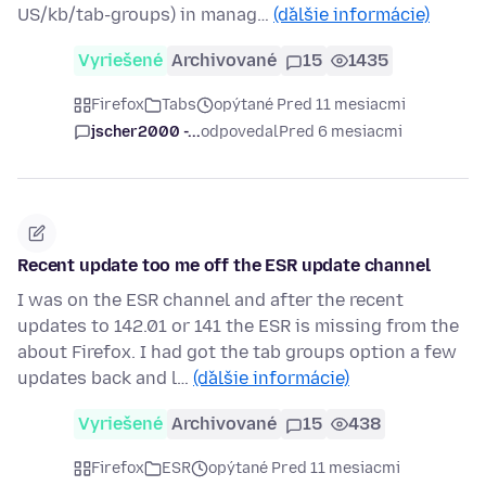
US/kb/tab-groups) in manag…
(ďalšie informácie)
Vyriešené
Archivované
15
1435
Firefox
Tabs
opýtané Pred 11 mesiacmi
jscher2000 -...
odpovedal
Pred 6 mesiacmi
Recent update too me off the ESR update channel
I was on the ESR channel and after the recent
updates to 142.01 or 141 the ESR is missing from the
about Firefox. I had got the tab groups option a few
updates back and l…
(ďalšie informácie)
Vyriešené
Archivované
15
438
Firefox
ESR
opýtané Pred 11 mesiacmi