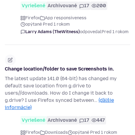
Vyriešené
Archivované
17
200
Firefox
App responsiveness
opýtané Pred 1 rokom
Larry Adams (TheWitness)
odpovedal
Pred 1 rokom
Change location/folder to save Screenshots in.
The latest update 141.0 (64-bit) has changed my
default save location from g.drive to
users//downloads. How do I change it back to
g.drive? I use Firefox synced between…
(ďalšie
informácie)
Vyriešené
Archivované
17
447
Firefox
Downloads
opýtané Pred 1 rokom