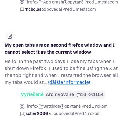
Firefox
App crash
opýtané Pred 1 mesiacom
Nicholas
odpovedal
Pred 1 mesiacom
My open tabs are on second firefox window and I
cannot select it as the current window
Hello. In the past two days I lose my tabs when I
shut down Firefox. I used to be fine using the X at
the top right and when I restarted the browser, all
my tabs would st…
(ďalšie informácie)
Vyriešené
Archivované
16
1154
Firefox
Settings
opýtané Pred 1 rokom
jscher2000 -...
odpovedal
Pred 1 rokom