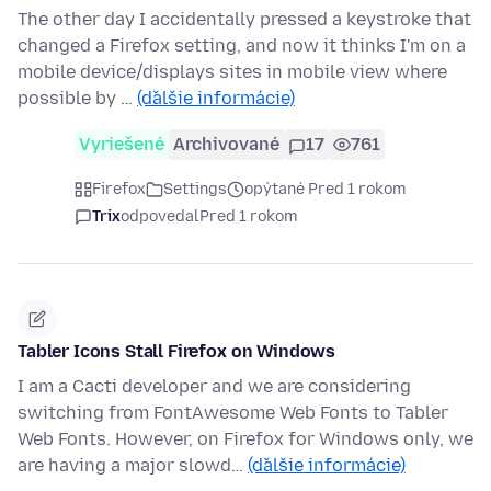
The other day I accidentally pressed a keystroke that
changed a Firefox setting, and now it thinks I'm on a
mobile device/displays sites in mobile view where
possible by …
(ďalšie informácie)
Vyriešené
Archivované
17
761
Firefox
Settings
opýtané Pred 1 rokom
Trix
odpovedal
Pred 1 rokom
Tabler Icons Stall Firefox on Windows
I am a Cacti developer and we are considering
switching from FontAwesome Web Fonts to Tabler
Web Fonts. However, on Firefox for Windows only, we
are having a major slowd…
(ďalšie informácie)