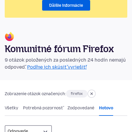
Ďalšie informácie
Komunitné fórum Firefox
9 otázok položených za posledných 24 hodín nemajú
odpoveď.
Poďme ich skúsiť vyriešiť!
Zobrazenie otázok označených:
firefox
Všetky
Potrebná pozornosť
Zodpovedané
Hotovo