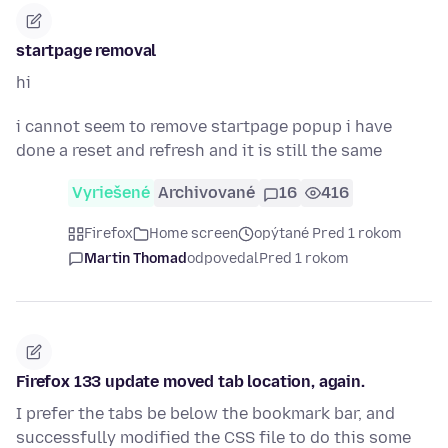
startpage removal
hi
i cannot seem to remove startpage popup i have
done a reset and refresh and it is still the same
Vyriešené
Archivované
16
416
Firefox
Home screen
opýtané Pred 1 rokom
Martin Thomad
odpovedal
Pred 1 rokom
Firefox 133 update moved tab location, again.
I prefer the tabs be below the bookmark bar, and
successfully modified the CSS file to do this some