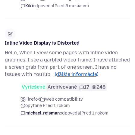
Kiki
odpovedal
Pred 6 mesiacmi
Inline Video Display is Distorted
Hello, When I view some pages with inline video
graphics, I see a garbled video frame. I have attached
a screen grab from part of one screen. I have no
issues with YouTub…
(ďalšie informácie)
Vyriešené
Archivované
17
248
Firefox
Web compatibility
opýtané Pred 1 rokom
michael.reisman
odpovedal
Pred 1 rokom