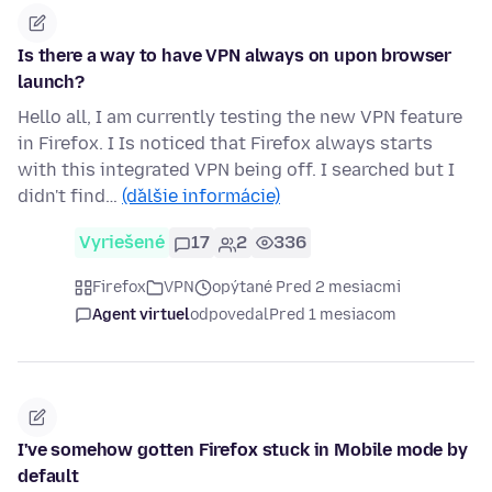
Is there a way to have VPN always on upon browser
launch?
Hello all, I am currently testing the new VPN feature
in Firefox. I Is noticed that Firefox always starts
with this integrated VPN being off. I searched but I
didn't find…
(ďalšie informácie)
Vyriešené
17
2
336
Firefox
VPN
opýtané Pred 2 mesiacmi
Agent virtuel
odpovedal
Pred 1 mesiacom
I've somehow gotten Firefox stuck in Mobile mode by
default