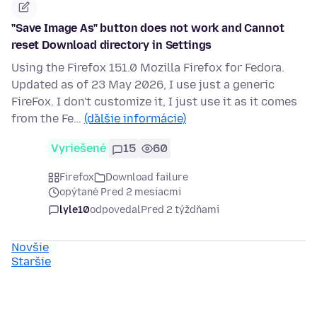
"Save Image As" button does not work and Cannot
reset Download directory in Settings
Using the Firefox 151.0 Mozilla Firefox for Fedora.
Updated as of 23 May 2026, I use just a generic
FireFox. I don't customize it, I just use it as it comes
from the Fe…
(ďalšie informácie)
Vyriešené
15
60
Firefox
Download failure
opýtané Pred 2 mesiacmi
lyle10
odpovedal
Pred 2 týždňami
Novšie
Staršie