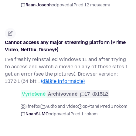
Raan Joseph
odpovedal
Pred 12 mesiacmi
Cannot access any major streaming platform (Prime
Video, Netflix, Disney+)
I've freshly reinstalled Windows 11 and after trying
to access and watch a movie on any of these sites I
get an error (see the pictures). Browser version:
137.0.1 (64 bit…
(ďalšie informácie)
Vyriešené
Archivované
17
1512
Firefox
Audio and Video
opýtané Pred 1 rokom
NoahSUMO
odpovedal
Pred 1 rokom