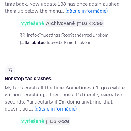
time back. Now update 133 has once again pushed
them up below the menu…
(ďalšie informácie)
Vyriešené
Archivované
16
399
Firefox
Settings
opýtané Pred 1 rokom
Barubiito
odpovedal
Pred 1 rokom
Nonstop tab crashes.
My tabs crash all the time. Sometimes it'll go a while
without crashing, other times it's literally every two
seconds. Particularly if I'm doing anything that
doesn't aut…
(ďalšie informácie)
Vyriešené
16
20