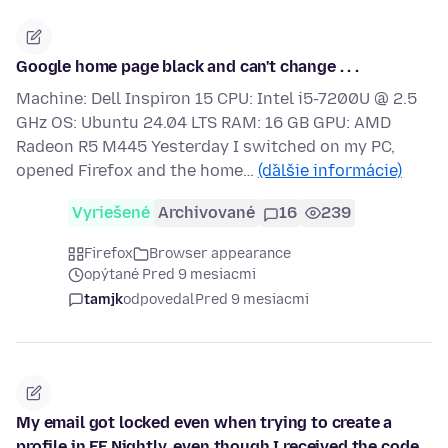
Google home page black and can't change . . .
Machine: Dell Inspiron 15 CPU: Intel i5-7200U @ 2.5
GHz OS: Ubuntu 24.04 LTS RAM: 16 GB GPU: AMD
Radeon R5 M445 Yesterday I switched on my PC,
opened Firefox and the home…
(ďalšie informácie)
Vyriešené
Archivované
16
239
Firefox
Browser appearance
opýtané Pred 9 mesiacmi
tamjk
odpovedal
Pred 9 mesiacmi
My email got locked even when trying to create a
profile in FF Nightly, even though I received the code