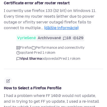
Certificate error after router restart
I currently use firefox 133 (32 bit) on Windows 11.
Every time my router resets (either due to power
outage or xfinity server outage) firefox fails to
connect to multiple…
(ďalšie informácie)
Vyriešené
Archivované
18
129
Firefox
Performance and connectivity
opýtané Pred 1 rokom
Vipul Sharma
odpovedal
Pred 1 rokom
How to Select a Firefox Perofile
I had a problem where FF 140.0 would not update,
and in trying to get FF yo update, I used a re-install