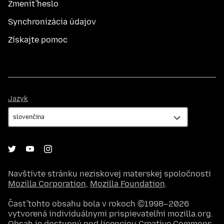
Zmeniť heslo
Synchronizácia údajov
Získajte pomoc
Jazyk
Jazyk
Navštívte stránku neziskovej materskej spoločnosti
Mozilla Corporation
,
Mozilla Foundation
.
Časť tohto obsahu bola v rokoch ©1998–2026
vytvorená individuálnymi prispievateľmi mozilla.org.
Obsah je dostupný pod licenciou
Creative Commons