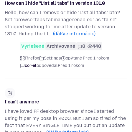
How can I hide "List all tabs" in version 131.0
Hello, how can I remove or hide "List all tabs" btn?
Set "browser.tabs.tabmanager.enabled" as "false"
stopped working for me after update to version
131.0. Hiding the bt…
(ďalšie informácie)
Vyriešené
Archivované
8
448
Firefox
Settings
opýtané Pred 1 rokom
cor-el
odpovedal
Pred 1 rokom
I can't anymore
I have loved FF desktop browser since I started
using it per my boss in 2003. But I am so tired of the
fact that EVERY SINGLE TIME you put out an update