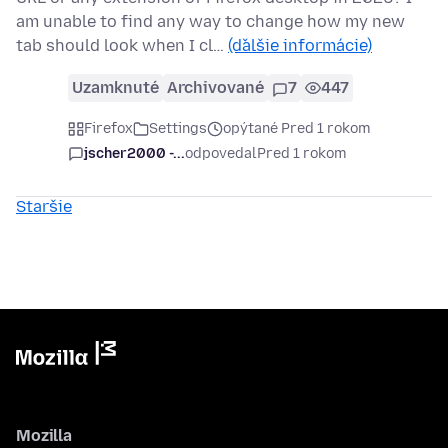
am unable to find any way to change how my new
tab should look when I cl…
(ďalšie informácie)
Uzamknuté
Archivované
7
447
Firefox
Settings
opýtané Pred 1 rokom
jscher2000 -...
odpovedal
Pred 1 rokom
Staršie
Mozilla