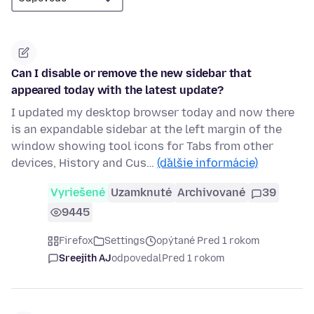
Can I disable or remove the new sidebar that
appeared today with the latest update?
I updated my desktop browser today and now there
is an expandable sidebar at the left margin of the
window showing tool icons for Tabs from other
devices, History and Cus…
(ďalšie informácie)
Vyriešené
Uzamknuté
Archivované
39
9445
Firefox
Settings
opýtané Pred 1 rokom
Sreejith AJ
odpovedal
Pred 1 rokom