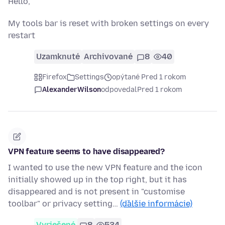
Hello,
My tools bar is reset with broken settings on every
restart
Uzamknuté
Archivované
8
40
Firefox
Settings
opýtané Pred 1 rokom
AlexanderWilson
odpovedal
Pred 1 rokom
VPN feature seems to have disappeared?
I wanted to use the new VPN feature and the icon
initially showed up in the top right, but it has
disappeared and is not present in "customise
toolbar" or privacy setting…
(ďalšie informácie)
Vyriešené
8
534