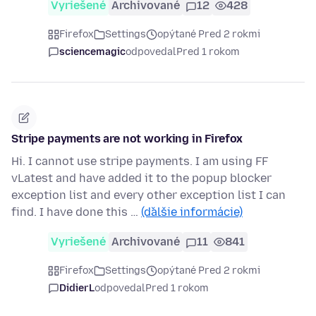
Vyriešené
Archivované
12
428
Firefox
Settings
opýtané Pred 2 rokmi
sciencemagic
odpovedal
Pred 1 rokom
Stripe payments are not working in Firefox
Hi. I cannot use stripe payments. I am using FF
vLatest and have added it to the popup blocker
exception list and every other exception list I can
find. I have done this …
(ďalšie informácie)
Vyriešené
Archivované
11
841
Firefox
Settings
opýtané Pred 2 rokmi
DidierL
odpovedal
Pred 1 rokom