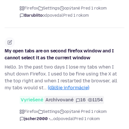
Firefox
Settings
opýtané Pred 1 rokom
Barubiito
odpovedal
Pred 1 rokom
My open tabs are on second firefox window and I
cannot select it as the current window
Hello. In the past two days I lose my tabs when I
shut down Firefox. I used to be fine using the X at
the top right and when I restarted the browser, all
my tabs would st…
(ďalšie informácie)
Vyriešené
Archivované
16
1154
Firefox
Settings
opýtané Pred 1 rokom
jscher2000 -...
odpovedal
Pred 1 rokom