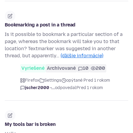
Bookmarking a post in a thread
Is it possible to bookmark a particular section of a
page, whereas the bookmark will take you to that
location? Textmarker was suggested in another
thread, but apparently…
(ďalšie informácie)
Vyriešené
Archivované
10
200
Firefox
Settings
opýtané Pred 1 rokom
jscher2000 -...
odpovedal
Pred 1 rokom
My tools bar is broken