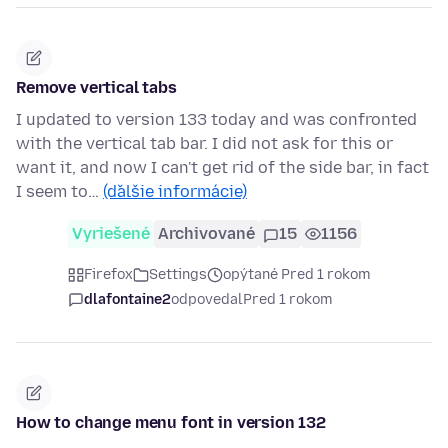
Remove vertical tabs
I updated to version 133 today and was confronted
with the vertical tab bar. I did not ask for this or
want it, and now I can't get rid of the side bar, in fact
I seem to…
(ďalšie informácie)
Vyriešené
Archivované
15
1156
Firefox
Settings
opýtané Pred 1 rokom
dlafontaine2
odpovedal
Pred 1 rokom
How to change menu font in version 132