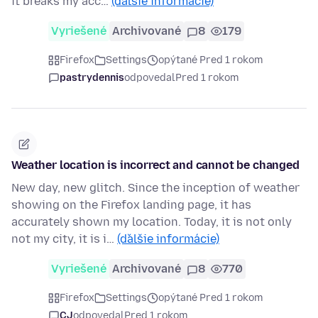
it breaks my acc…
(ďalšie informácie)
Vyriešené
Archivované
8
179
Firefox
Settings
opýtané Pred 1 rokom
pastrydennis
odpovedal
Pred 1 rokom
Weather location is incorrect and cannot be changed
New day, new glitch. Since the inception of weather
showing on the Firefox landing page, it has
accurately shown my location. Today, it is not only
not my city, it is i…
(ďalšie informácie)
Vyriešené
Archivované
8
770
Firefox
Settings
opýtané Pred 1 rokom
CJ
odpovedal
Pred 1 rokom