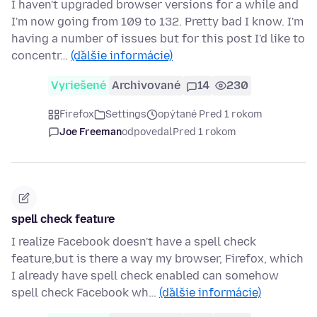
I haven't upgraded browser versions for a while and
I'm now going from 109 to 132. Pretty bad I know. I'm
having a number of issues but for this post I'd like to
concentr…
(ďalšie informácie)
Vyriešené
Archivované
14
230
Firefox
Settings
opýtané Pred 1 rokom
Joe Freeman
odpovedal
Pred 1 rokom
spell check feature
I realize Facebook doesn't have a spell check
feature,but is there a way my browser, Firefox, which
I already have spell check enabled can somehow
spell check Facebook wh…
(ďalšie informácie)