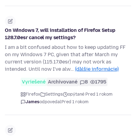
On Windows 7, will installation of Firefox Setup
128.7.0esr cancel my settings?
I am a bit confused about how to keep updating FF
on my Windows 7 PC, given that after March my
current version (115.17.0esr) may not work as
intended. Until now I've alw…
(ďalšie informácie)
Vyriešené
Archivované
8
1795
Firefox
Settings
opýtané Pred 1 rokom
James
odpovedal
Pred 1 rokom