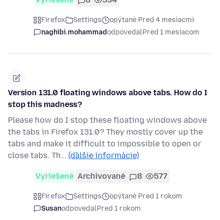
Firefox
Settings
opýtané Pred 4 mesiacmi
naghibi.mohammad
odpovedal
Pred 1 mesiacom
Version 131.0 floating windows above tabs. How do I
stop this madness?
Please how do I stop these floating windows above
the tabs in Firefox 131.0? They mostly cover up the
tabs and make it difficult to impossible to open or
close tabs. Th…
(ďalšie informácie)
Vyriešené
Archivované
8
577
Firefox
Settings
opýtané Pred 1 rokom
Susan
odpovedal
Pred 1 rokom