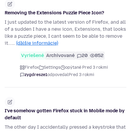
Removing the Extensions Puzzle Piece Icon?
I just updated to the latest version of Firefox, and all
of a sudden I have a new icon, Extensions, that looks
like a puzzle piece, I cant seem to be able to remove
it...…
(ďalšie informácie)
Vyriešené
Archivované
20
852
Firefox
Settings
opýtané Pred 3 rokmi
zygdresze1
odpovedal
Pred 3 rokmi
I've somehow gotten Firefox stuck in Mobile mode by
default
The other day I accidentally pressed a keystroke that