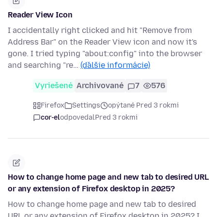
Reader View Icon
I accidentally right clicked and hit "Remove from
Address Bar" on the Reader View icon and now it's
gone. I tried typing "about:config" into the browser
and searching "re…
(ďalšie informácie)
Vyriešené
Archivované
7
576
Firefox
Settings
opýtané Pred 3 rokmi
cor-el
odpovedal
Pred 3 rokmi
How to change home page and new tab to desired URL
or any extension of Firefox desktop in 2025?
How to change home page and new tab to desired
URL or any extension of Firefox desktop in 2025? I