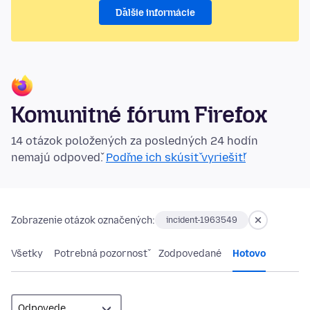
Ďalšie informácie
Komunitné fórum Firefox
14 otázok položených za posledných 24 hodín
nemajú odpoveď.
Poďme ich skúsiť vyriešiť!
Zobrazenie otázok označených:
incident-1963549
Všetky
Potrebná pozornosť
Zodpovedané
Hotovo