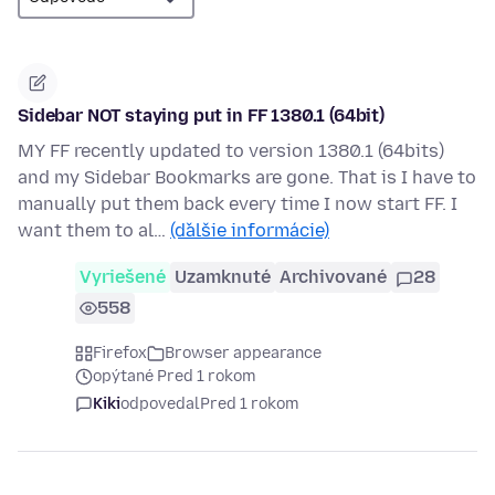
Sidebar NOT staying put in FF 1380.1 (64bit)
MY FF recently updated to version 1380.1 (64bits)
and my Sidebar Bookmarks are gone. That is I have to
manually put them back every time I now start FF. I
want them to al…
(ďalšie informácie)
Vyriešené
Uzamknuté
Archivované
28
558
Firefox
Browser appearance
opýtané Pred 1 rokom
Kiki
odpovedal
Pred 1 rokom