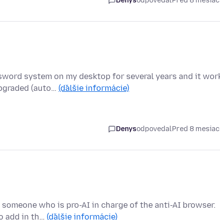
Denys
odpovedal
Pred 8 mesia
sword system on my desktop for several years and it wor
upgraded (auto…
(ďalšie informácie)
Denys
odpovedal
Pred 8 mesia
 someone who is pro-AI in charge of the anti-AI browser.
to add in th…
(ďalšie informácie)