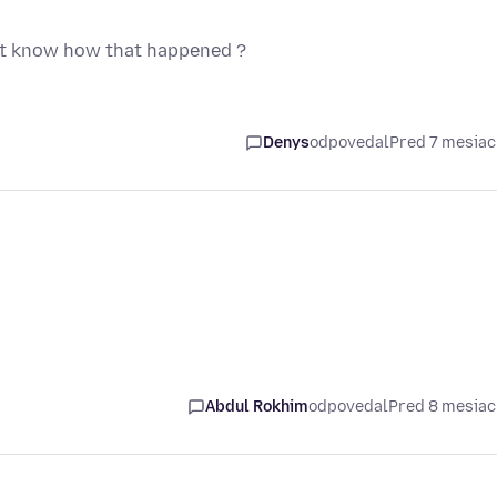
nt know how that happened ?
Denys
odpovedal
Pred 7 mesia
Abdul Rokhim
odpovedal
Pred 8 mesia