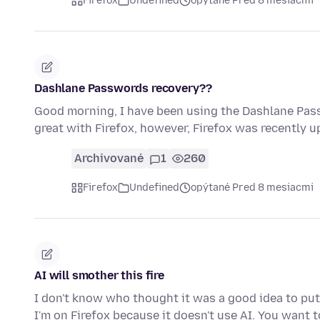
Firefox
Undefined
opýtané Pred 8 mesiacmi
Dashlane Passwords recovery??
Good morning, I have been using the Dashlane Pas
great with Firefox, however, Firefox was recently 
Archivované
1
260
Firefox
Undefined
opýtané Pred 8 mesiacmi
AI will smother this fire
I don't know who thought it was a good idea to put
I'm on Firefox because it doesn't use AI. You want 