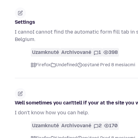
Settings
I cannoI cannot find the automatic form fill tab in 
Belgium.
Uzamknuté
Archivované
1
398
Firefox
Undefined
opýtané Pred 8 mesiacmi
Well sometimes you can'ttell if your at the site you
I don't know how you can help.
Uzamknuté
Archivované
2
170