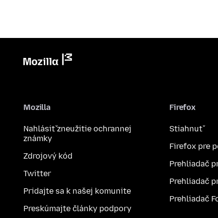
Mozilla
Firefox
Nahlásiť zneužitie ochrannej
Stiahnuť
známky
Firefox pre 
Zdrojový kód
Prehliadač p
Twitter
Prehliadač p
Pridajte sa k našej komunite
Prehliadač F
Preskúmajte články podpory