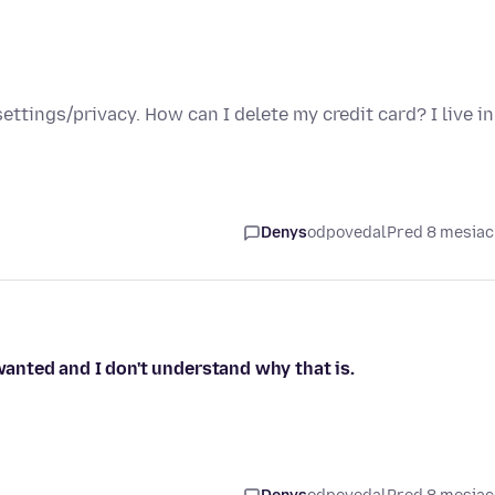
settings/privacy. How can I delete my credit card? I live in
Denys
odpovedal
Pred 8 mesia
 wanted and I don't understand why that is.