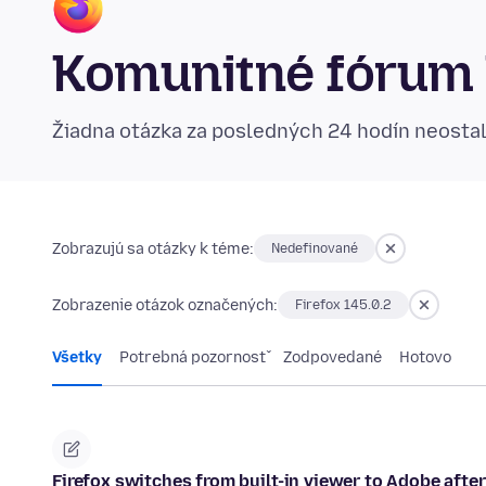
Komunitné fórum 
Žiadna otázka za posledných 24 hodín neosta
Zobrazujú sa otázky k téme:
Nedefinované
Zobrazenie otázok označených:
Firefox 145.0.2
Všetky
Potrebná pozornosť
Zodpovedané
Hotovo
Firefox switches from built-in viewer to Adobe afte