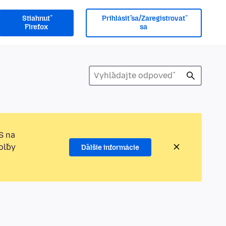
Stiahnuť
Prihlásiť sa/Zaregistrovať
Firefox
sa
S na
oľby
Ďalšie informácie