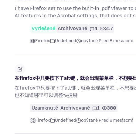
I have Firefox set to use the built-in .pdf viewer to
AI features in the Acrobat settings, that does not
Vyriešené
Archivované
4
317
Firefox
Undefined
opýtané Pred 8 mesiacmi
在firefox中只要按下了alt键，就会出现菜单栏，不想
在firefox中只要按下了alt键，就会出现菜单栏，不
也不知道哪里可以调整快捷键
Uzamknuté
Archivované
1
380
Firefox
Undefined
opýtané Pred 8 mesiacmi