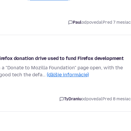
Paul
odpovedal
Pred 7 mesia
Firefox donation drive used to fund Firefox development
 a "Donate to Mozilla Foundation" page open, with the
 good tech the defa…
(ďalšie informácie)
TyDraniu
odpovedal
Pred 8 mesia