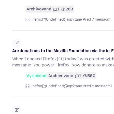
Archivované
1
269
Firefox
Undefined
opýtané Pred 7 mesiacmi
Are donations to the Mozilla Foundation via the in-
When I opened Firefox[^1] today I was greeted with
message: "You power Firefox. Now donate to make
Vyriešené
Archivované
1
500
Firefox
Undefined
opýtané Pred 8 mesiacmi