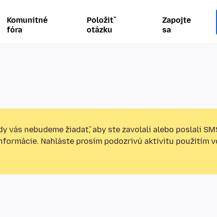
Komunitné
Položiť
Zapojte
fóra
otázku
sa
y vás nebudeme žiadať, aby ste zavolali alebo poslali SM
informácie. Nahláste prosím podozrivú aktivitu použitím v