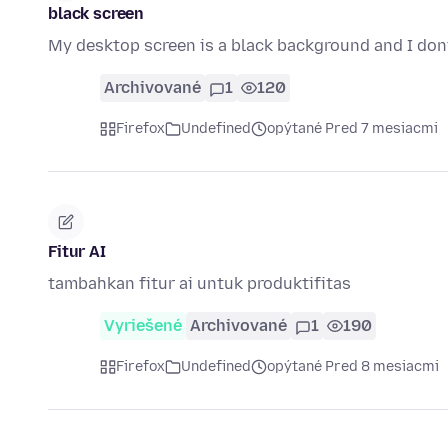
black screen
My desktop screen is a black background and I do
Archivované
1
120
Firefox
Undefined
opýtané Pred 7 mesiacmi
Fitur AI
tambahkan fitur ai untuk produktifitas
Vyriešené
Archivované
1
190
Firefox
Undefined
opýtané Pred 8 mesiacmi