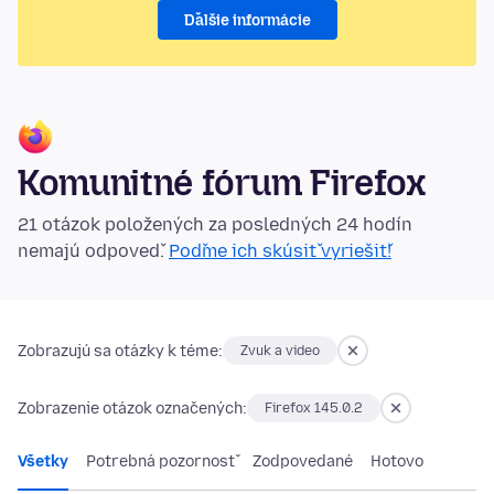
Ďalšie informácie
Komunitné fórum Firefox
21 otázok položených za posledných 24 hodín
nemajú odpoveď.
Poďme ich skúsiť vyriešiť!
Zobrazujú sa otázky k téme:
Zvuk a video
Zobrazenie otázok označených:
Firefox 145.0.2
Všetky
Potrebná pozornosť
Zodpovedané
Hotovo