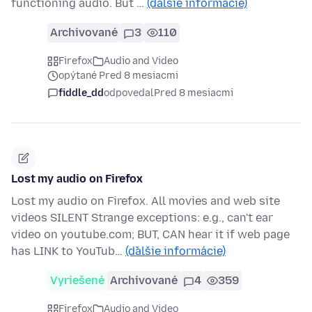
functioning audio. But …
(ďalšie informácie)
Archivované
3
110
Firefox
Audio and Video
opýtané Pred 8 mesiacmi
fiddle_dd
odpovedal
Pred 8 mesiacmi
Lost my audio on Firefox
Lost my audio on Firefox. All movies and web site
videos SILENT Strange exceptions: e.g., can't ear
video on youtube.com; BUT, CAN hear it if web page
has LINK to YouTub…
(ďalšie informácie)
Vyriešené
Archivované
4
359
Firefox
Audio and Video