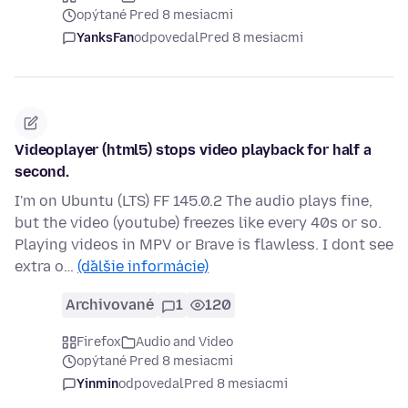
opýtané Pred 8 mesiacmi
YanksFan
odpovedal
Pred 8 mesiacmi
Videoplayer (html5) stops video playback for half a
second.
I'm on Ubuntu (LTS) FF 145.0.2 The audio plays fine,
but the video (youtube) freezes like every 40s or so.
Playing videos in MPV or Brave is flawless. I dont see
extra o…
(ďalšie informácie)
Archivované
1
120
Firefox
Audio and Video
opýtané Pred 8 mesiacmi
Yinmin
odpovedal
Pred 8 mesiacmi