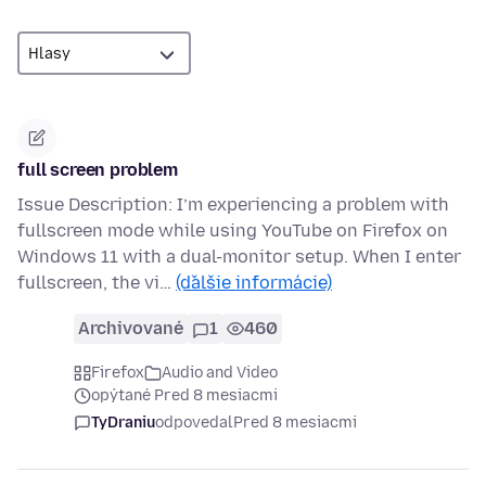
full screen problem
Issue Description: I’m experiencing a problem with
fullscreen mode while using YouTube on Firefox on
Windows 11 with a dual-monitor setup. When I enter
fullscreen, the vi…
(ďalšie informácie)
Archivované
1
460
Firefox
Audio and Video
opýtané Pred 8 mesiacmi
TyDraniu
odpovedal
Pred 8 mesiacmi