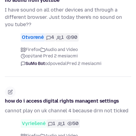
no sound from youtube
I have sound on all other devices and through a
different browser. Just today there's no sound on
you tube??
Otvorené
4
1
90
Firefox
Audio and Video
opýtané Pred 2 mesiacmi
SuMo Bot
odpovedal
Pred 2 mesiacmi
how do i access digital rights managent settings
cannot play on uk channel 4 because drm not ticked
Vyriešené
1
1
50
Firefox
Audio and Video