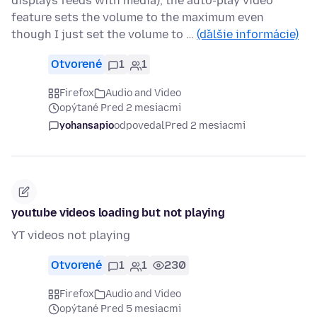
displays feeds with media), the auto-play video
feature sets the volume to the maximum even
though I just set the volume to …
(ďalšie informácie)
Otvorené
1
1
Firefox
Audio and Video
opýtané Pred 2 mesiacmi
yohansapio
odpovedal
Pred 2 mesiacmi
youtube videos loading but not playing
YT videos not playing
Otvorené
1
1
230
Firefox
Audio and Video
opýtané Pred 5 mesiacmi