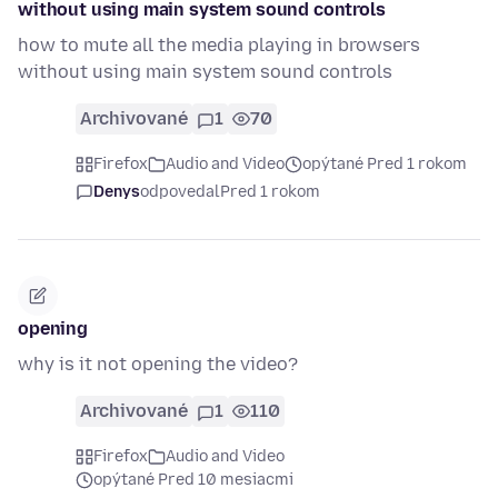
without using main system sound controls
how to mute all the media playing in browsers
without using main system sound controls
Archivované
1
70
Firefox
Audio and Video
opýtané Pred 1 rokom
Denys
odpovedal
Pred 1 rokom
opening
why is it not opening the video?
Archivované
1
110
Firefox
Audio and Video
opýtané Pred 10 mesiacmi