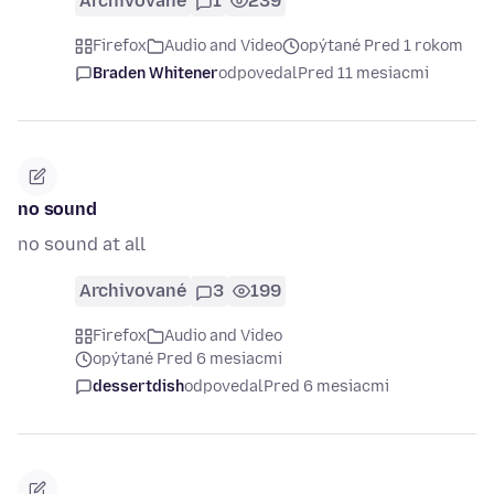
Archivované
1
239
Firefox
Audio and Video
opýtané Pred 1 rokom
Braden Whitener
odpovedal
Pred 11 mesiacmi
no sound
no sound at all
Archivované
3
199
Firefox
Audio and Video
opýtané Pred 6 mesiacmi
dessertdish
odpovedal
Pred 6 mesiacmi