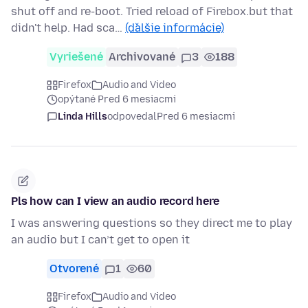
shut off and re-boot. Tried reload of Firebox.but that
didn't help. Had sca…
(ďalšie informácie)
Vyriešené
Archivované
3
188
Firefox
Audio and Video
opýtané Pred 6 mesiacmi
Linda Hills
odpovedal
Pred 6 mesiacmi
Pls how can I view an audio record here
I was answering questions so they direct me to play
an audio but I can’t get to open it
Otvorené
1
60
Firefox
Audio and Video