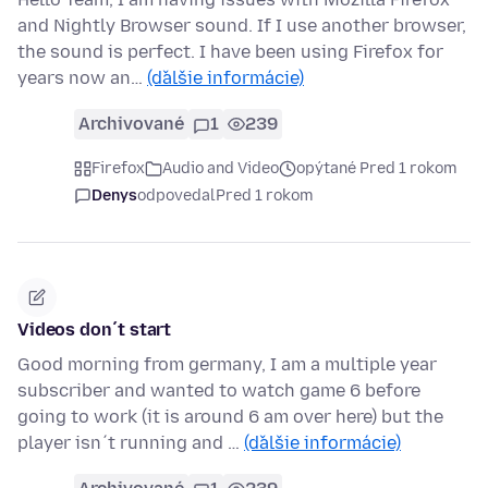
and Nightly Browser sound. If I use another browser,
the sound is perfect. I have been using Firefox for
years now an…
(ďalšie informácie)
Archivované
1
239
Firefox
Audio and Video
opýtané Pred 1 rokom
Denys
odpovedal
Pred 1 rokom
Videos don´t start
Good morning from germany, I am a multiple year
subscriber and wanted to watch game 6 before
going to work (it is around 6 am over here) but the
player isn´t running and …
(ďalšie informácie)