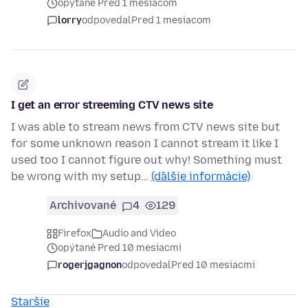
opýtané Pred 1 mesiacom
lorry
odpovedal
Pred 1 mesiacom
I get an error streeming CTV news site
I was able to stream news from CTV news site but
for some unknown reason I cannot stream it like I
used too I cannot figure out why! Something must
be wrong with my setup…
(ďalšie informácie)
Archivované
4
129
Firefox
Audio and Video
opýtané Pred 10 mesiacmi
rogerjgagnon
odpovedal
Pred 10 mesiacmi
Staršie