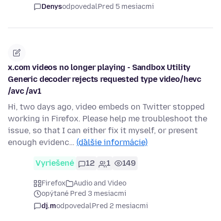
Denys
odpovedal
Pred 5 mesiacmi
x.com videos no longer playing - Sandbox Utility
Generic decoder rejects requested type video/hevc
/avc /av1
Hi, two days ago, video embeds on Twitter stopped
working in Firefox. Please help me troubleshoot the
issue, so that I can either fix it myself, or present
enough evidenc…
(ďalšie informácie)
Vyriešené
12
1
149
Firefox
Audio and Video
opýtané Pred 3 mesiacmi
dj.m
odpovedal
Pred 2 mesiacmi