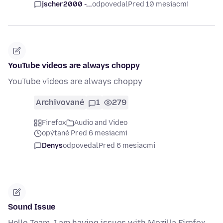
jscher2000 -...
odpovedal
Pred 10 mesiacmi
YouTube videos are always choppy
YouTube videos are always choppy
Archivované
1
279
Firefox
Audio and Video
opýtané Pred 6 mesiacmi
Denys
odpovedal
Pred 6 mesiacmi
Sound Issue
Hello Team, I am having issues with Mozilla Firefox