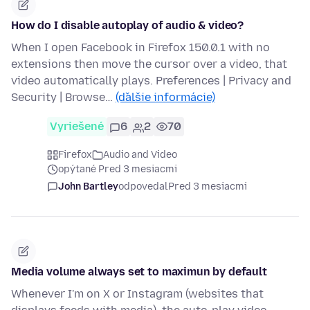
How do I disable autoplay of audio & video?
When I open Facebook in Firefox 150.0.1 with no
extensions then move the cursor over a video, that
video automatically plays. Preferences | Privacy and
Security | Browse…
(ďalšie informácie)
Vyriešené
6
2
70
Firefox
Audio and Video
opýtané Pred 3 mesiacmi
John Bartley
odpovedal
Pred 3 mesiacmi
Media volume always set to maximun by default
Whenever I'm on X or Instagram (websites that