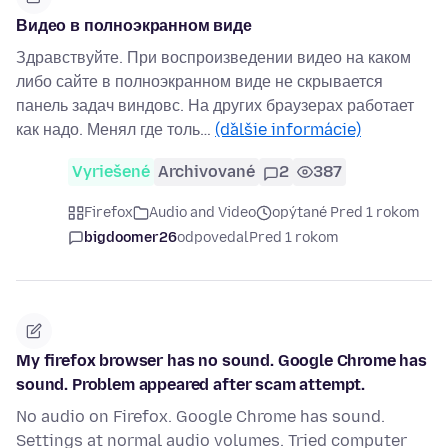
Видео в полноэкранном виде
Здравствуйте. При воспроизведении видео на каком
либо сайте в полноэкранном виде не скрывается
панель задач виндовс. На других браузерах работает
как надо. Менял где толь…
(ďalšie informácie)
Vyriešené
Archivované
2
387
Firefox
Audio and Video
opýtané Pred 1 rokom
bigdoomer26
odpovedal
Pred 1 rokom
My firefox browser has no sound. Google Chrome has
sound. Problem appeared after scam attempt.
No audio on Firefox. Google Chrome has sound.
Settings at normal audio volumes. Tried computer