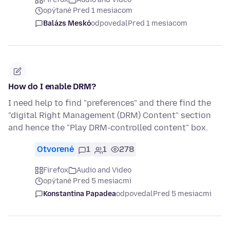
opýtané Pred 1 mesiacom
Balázs Meskó
odpovedal
Pred 1 mesiacom
How do I enable DRM?
I need help to find "preferences" and there find the
"digital Right Management (DRM) Content" section
and hence the "Play DRM-controlled content" box.
Otvorené
1
1
278
Firefox
Audio and Video
opýtané Pred 5 mesiacmi
Konstantina Papadea
odpovedal
Pred 5 mesiacmi