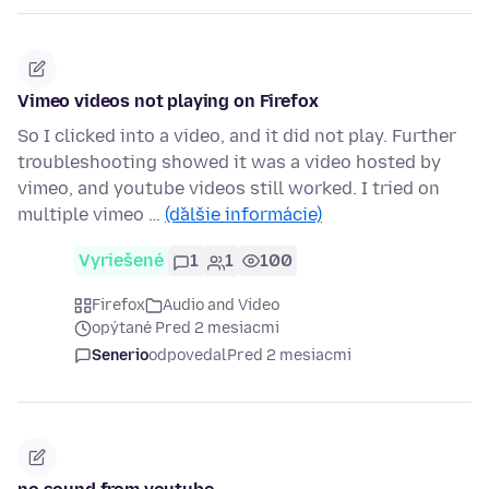
Vimeo videos not playing on Firefox
So I clicked into a video, and it did not play. Further
troubleshooting showed it was a video hosted by
vimeo, and youtube videos still worked. I tried on
multiple vimeo …
(ďalšie informácie)
Vyriešené
1
1
100
Firefox
Audio and Video
opýtané Pred 2 mesiacmi
Senerio
odpovedal
Pred 2 mesiacmi