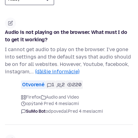
Audio is not playing on the browser. What must I do
to get it working?
I cannot get audio to play on the browser. I've gone
into settings and the default says that audio should
be on for all websites. However, Youtube, facebook,
instagram,…
(ďalšie informácie)
Otvorené
1
2
220
Firefox
Audio and Video
opýtané Pred 4 mesiacmi
SuMo Bot
odpovedal
Pred 4 mesiacmi