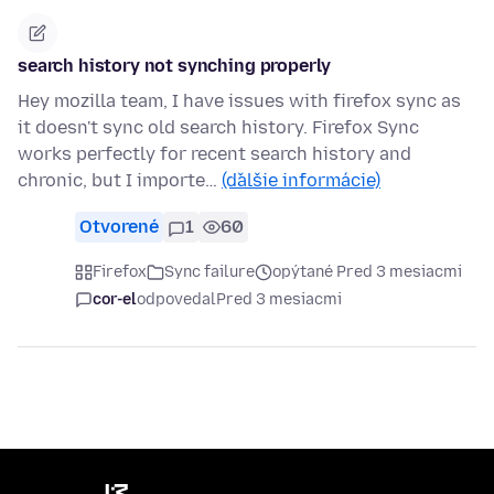
search history not synching properly
Hey mozilla team, I have issues with firefox sync as
it doesn't sync old search history. Firefox Sync
works perfectly for recent search history and
chronic, but I importe…
(ďalšie informácie)
Otvorené
1
60
Firefox
Sync failure
opýtané Pred 3 mesiacmi
cor-el
odpovedal
Pred 3 mesiacmi