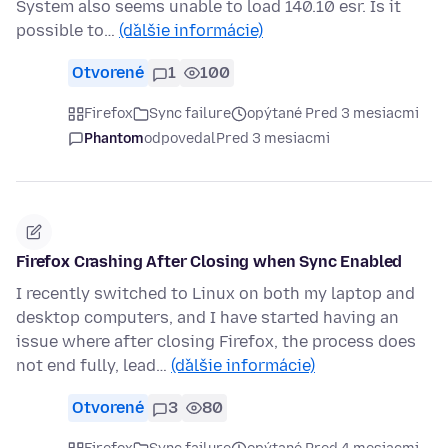
System also seems unable to load 140.10 esr. Is it
possible to…
(ďalšie informácie)
Otvorené
1
100
Firefox
Sync failure
opýtané Pred 3 mesiacmi
Phantom
odpovedal
Pred 3 mesiacmi
Firefox Crashing After Closing when Sync Enabled
I recently switched to Linux on both my laptop and
desktop computers, and I have started having an
issue where after closing Firefox, the process does
not end fully, lead…
(ďalšie informácie)
Otvorené
3
80