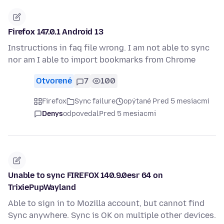
Firefox 147.0.1 Android 13
Instructions in faq file wrong. I am not able to sync
nor am I able to import bookmarks from Chrome
Otvorené
7
100
Firefox
Sync failure
opýtané Pred 5 mesiacmi
Denys
odpovedal
Pred 5 mesiacmi
Unable to sync FIREFOX 140.9.0esr 64 on
TrixiePupWayland
Able to sign in to Mozilla account, but cannot find
Sync anywhere. Sync is OK on multiple other devices.