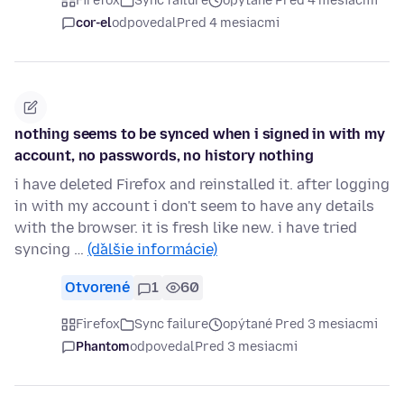
Firefox
Sync failure
opýtané Pred 4 mesiacmi
cor-el
odpovedal
Pred 4 mesiacmi
nothing seems to be synced when i signed in with my
account, no passwords, no history nothing
i have deleted Firefox and reinstalled it. after logging
in with my account i don't seem to have any details
with the browser. it is fresh like new. i have tried
syncing …
(ďalšie informácie)
Otvorené
1
60
Firefox
Sync failure
opýtané Pred 3 mesiacmi
Phantom
odpovedal
Pred 3 mesiacmi