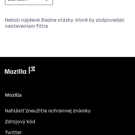
Neboli nájdené žiadne otázky, ktoré by zodpovedali
nastaveniam filtra.
Mozilla
Nahlásiť zneužitie ochrannej známky
Zdrojový kód
Twitter