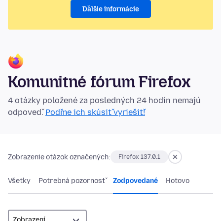
Ďalšie informácie
Komunitné fórum Firefox
4 otázky položené za posledných 24 hodín nemajú
odpoveď.
Poďme ich skúsiť vyriešiť!
Zobrazenie otázok označených:
Firefox 137.0.1
Všetky
Potrebná pozornosť
Zodpovedané
Hotovo