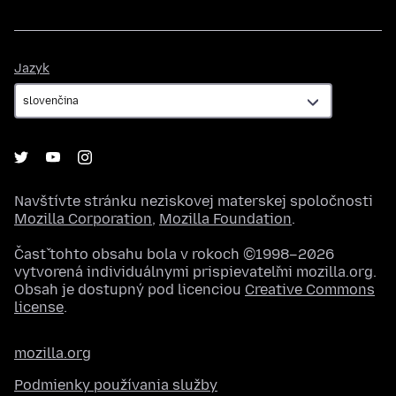
Jazyk
Jazyk
Navštívte stránku neziskovej materskej spoločnosti
Mozilla Corporation
,
Mozilla Foundation
.
Časť tohto obsahu bola v rokoch ©1998–2026
vytvorená individuálnymi prispievateľmi mozilla.org.
Obsah je dostupný pod licenciou
Creative Commons
license
.
mozilla.org
Podmienky používania služby