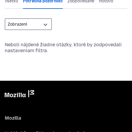
Všetky
Potrebná pozornosť
Zodpovedané
Hotovo
Neboli nájdené žiadne otázky, ktoré by zodpovedali
nastaveniam filtra.
Mozilla