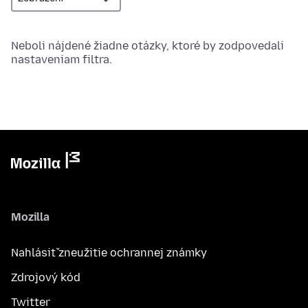
Neboli nájdené žiadne otázky, ktoré by zodpovedali
nastaveniam filtra.
Mozilla
Nahlásiť zneužitie ochrannej známky
Zdrojový kód
Twitter