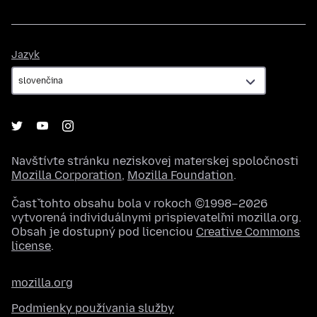
Jazyk
Jazyk
Navštívte stránku neziskovej materskej spoločnosti
Mozilla Corporation
,
Mozilla Foundation
.
Časť tohto obsahu bola v rokoch ©1998–2026
vytvorená individuálnymi prispievateľmi mozilla.org.
Obsah je dostupný pod licenciou
Creative Commons
license
.
mozilla.org
Podmienky používania služby