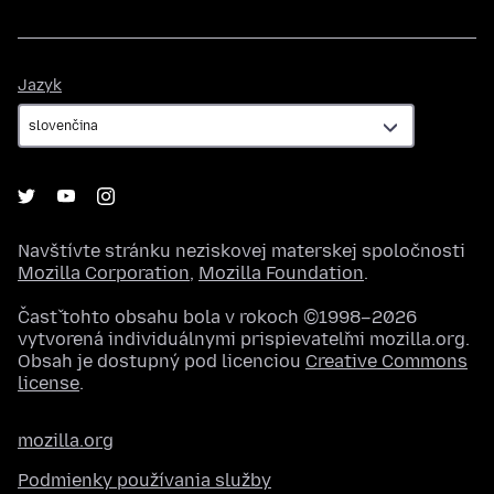
Jazyk
Jazyk
Navštívte stránku neziskovej materskej spoločnosti
Mozilla Corporation
,
Mozilla Foundation
.
Časť tohto obsahu bola v rokoch ©1998–2026
vytvorená individuálnymi prispievateľmi mozilla.org.
Obsah je dostupný pod licenciou
Creative Commons
license
.
mozilla.org
Podmienky používania služby