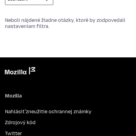
Neboli nájdené žiadne otázky, ktoré by zodpovedali
nastaveniam filtra.
Mozilla
Nahlásiť zneužitie ochrannej známky
Zdrojový kód
Twitter