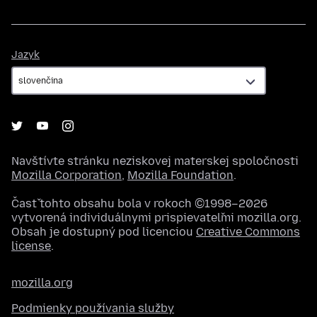
Jazyk
Jazyk
Navštívte stránku neziskovej materskej spoločnosti
Mozilla Corporation
,
Mozilla Foundation
.
Časť tohto obsahu bola v rokoch ©1998–2026
vytvorená individuálnymi prispievateľmi mozilla.org.
Obsah je dostupný pod licenciou
Creative Commons
license
.
mozilla.org
Podmienky používania služby