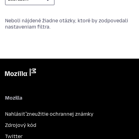
Neboli nájdené žiadne otázky, ktoré by zodpovedali
nastaveniam filtra.
Mozilla
Nahlásiť zneužitie ochrannej známky
Zdrojový kód
Twitter