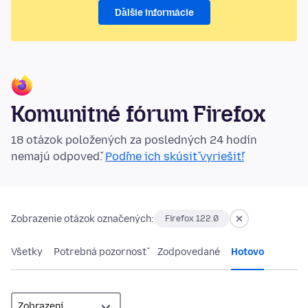
Ďalšie informácie
Komunitné fórum Firefox
18 otázok položených za posledných 24 hodín
nemajú odpoveď.
Poďme ich skúsiť vyriešiť!
Zobrazenie otázok označených:
Firefox 122.0
Všetky
Potrebná pozornosť
Zodpovedané
Hotovo