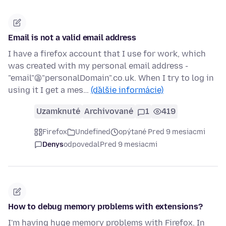
Email is not a valid email address
I have a firefox account that I use for work, which
was created with my personal email address -
"email"@"personalDomain".co.uk. When I try to log in
using it I get a mes…
(ďalšie informácie)
Uzamknuté
Archivované
1
419
Firefox
Undefined
opýtané Pred 9 mesiacmi
Denys
odpovedal
Pred 9 mesiacmi
How to debug memory problems with extensions?
I'm having huge memory problems with Firefox. In