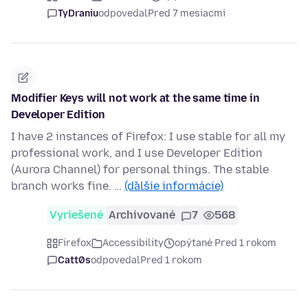
TyDraniu
odpovedal
Pred 7 mesiacmi
Modifier Keys will not work at the same time in
Developer Edition
I have 2 instances of Firefox: I use stable for all my
professional work, and I use Developer Edition
(Aurora Channel) for personal things. The stable
branch works fine. …
(ďalšie informácie)
Vyriešené
Archivované
7
568
Firefox
Accessibility
opýtané Pred 1 rokom
Catt0s
odpovedal
Pred 1 rokom