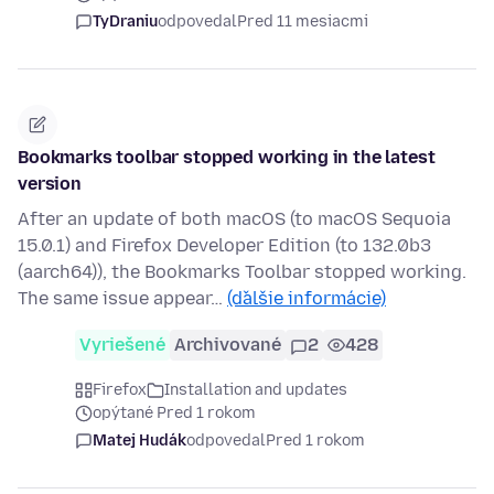
TyDraniu
odpovedal
Pred 11 mesiacmi
Bookmarks toolbar stopped working in the latest
version
After an update of both macOS (to macOS Sequoia
15.0.1) and Firefox Developer Edition (to 132.0b3
(aarch64)), the Bookmarks Toolbar stopped working.
The same issue appear…
(ďalšie informácie)
Vyriešené
Archivované
2
428
Firefox
Installation and updates
opýtané Pred 1 rokom
Matej Hudák
odpovedal
Pred 1 rokom