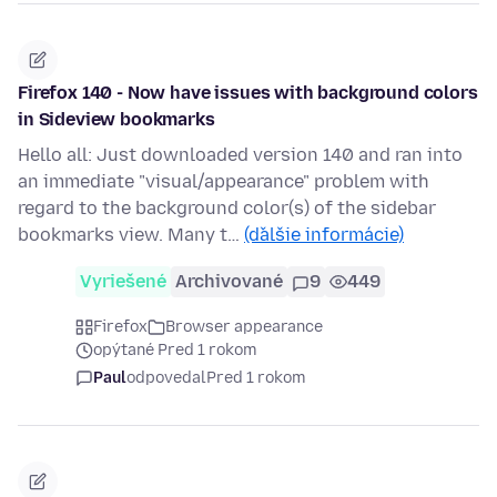
Firefox 140 - Now have issues with background colors
in Sideview bookmarks
Hello all: Just downloaded version 140 and ran into
an immediate "visual/appearance" problem with
regard to the background color(s) of the sidebar
bookmarks view. Many t…
(ďalšie informácie)
Vyriešené
Archivované
9
449
Firefox
Browser appearance
opýtané Pred 1 rokom
Paul
odpovedal
Pred 1 rokom