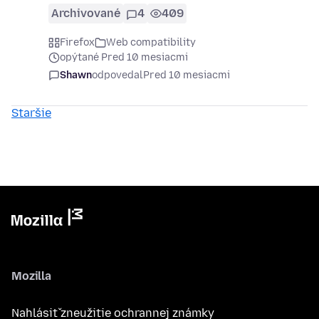
Archivované
4
409
Firefox
Web compatibility
opýtané Pred 10 mesiacmi
Shawn
odpovedal
Pred 10 mesiacmi
Staršie
Mozilla
Nahlásiť zneužitie ochrannej známky