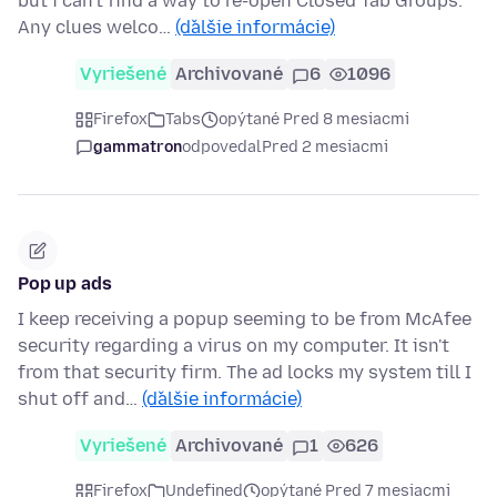
but i can't find a way to re-open Closed Tab Groups.
Any clues welco…
(ďalšie informácie)
Vyriešené
Archivované
6
1096
Firefox
Tabs
opýtané Pred 8 mesiacmi
gammatron
odpovedal
Pred 2 mesiacmi
Pop up ads
I keep receiving a popup seeming to be from McAfee
security regarding a virus on my computer. It isn't
from that security firm. The ad locks my system till I
shut off and…
(ďalšie informácie)
Vyriešené
Archivované
1
626
Firefox
Undefined
opýtané Pred 7 mesiacmi