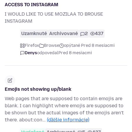
ACCESS TO INSTAGRAM
I WOULD LIKE TO USE MOZILAA TO BROUSE
INSTAGRAM
Uzamknuté
Archivované
2
437
Firefox
Browse
opýtané Pred 8 mesiacmi
Denys
odpovedal
Pred 8 mesiacmi
Emojis not showing up/blank
Web pages that are supposed to contain emojis are
blank. I can highlight where emojis are supposed to
be shown but the actual images of the emojis aren't
there. about:con…
(ďalšie informácie)