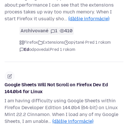
about:performance I can see that the extensions
process takes up way too much memory. When I
start Firefox it usually sho…
(ďalšie informácie)
Archivované
1
410
Firefox
Extensions
opýtané Pred 1 rokom
Ed
odpovedal
Pred 1 rokom
Google Sheets Will Not Scroll on Firefox Dev Ed
144.0b4 for Linux
I am having difficulty using Google Sheets within
Firefox Developer Edition 144.0b4 (64-bit) on Linux
Mint 22.2 Cinnamon. When I load any of my Google
Sheets, I am unable…
(ďalšie informácie)