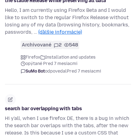
the stable Release while preserving all data
Hello, I am currently using Firefox Beta and I would
like to switch to the regular Firefox Release without
losing any of my data (browsing history, bookmarks,
passwords, …
(ďalšie informácie)
Archivované
2
548
Firefox
Installation and updates
opýtané Pred 7 mesiacmi
SuMo Bot
odpovedal
Pred 7 mesiacmi
search bar overlapping with tabs
Hi y'all, when I use firefox DE, there is a bug in which
the search bar overlaps with the tabs, after the new
release. Is this because I use a custom CSS that