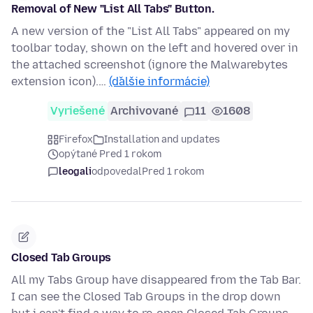
Removal of New "List All Tabs" Button.
A new version of the "List All Tabs" appeared on my
toolbar today, shown on the left and hovered over in
the attached screenshot (ignore the Malwarebytes
extension icon).…
(ďalšie informácie)
Vyriešené
Archivované
11
1608
Firefox
Installation and updates
opýtané Pred 1 rokom
leogali
odpovedal
Pred 1 rokom
Closed Tab Groups
All my Tabs Group have disappeared from the Tab Bar.
I can see the Closed Tab Groups in the drop down