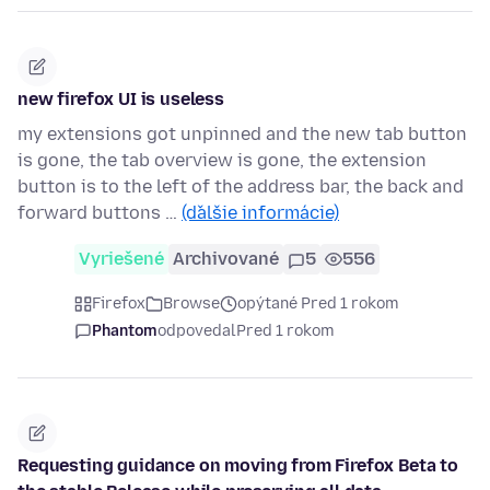
new firefox UI is useless
my extensions got unpinned and the new tab button
is gone, the tab overview is gone, the extension
button is to the left of the address bar, the back and
forward buttons …
(ďalšie informácie)
Vyriešené
Archivované
5
556
Firefox
Browse
opýtané Pred 1 rokom
Phantom
odpovedal
Pred 1 rokom
Requesting guidance on moving from Firefox Beta to