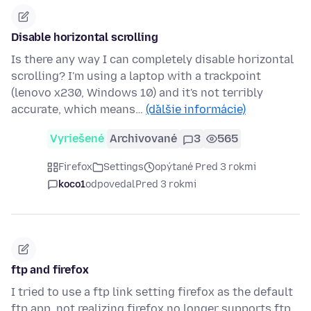
Disable horizontal scrolling
Is there any way I can completely disable horizontal
scrolling? I'm using a laptop with a trackpoint
(lenovo x230, Windows 10) and it's not terribly
accurate, which means…
(ďalšie informácie)
Vyriešené
Archivované
3
565
Firefox
Settings
opýtané Pred 3 rokmi
koco1
odpovedal
Pred 3 rokmi
ftp and firefox
I tried to use a ftp link setting firefox as the default
ftp app, not realizing firefox no longer supports ftp.