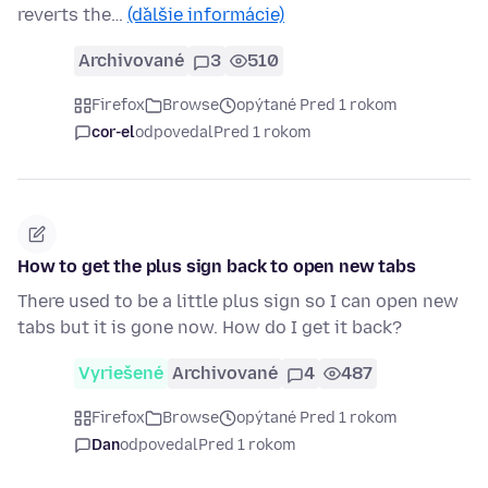
reverts the…
(ďalšie informácie)
Archivované
3
510
Firefox
Browse
opýtané Pred 1 rokom
cor-el
odpovedal
Pred 1 rokom
How to get the plus sign back to open new tabs
There used to be a little plus sign so I can open new
tabs but it is gone now. How do I get it back?
Vyriešené
Archivované
4
487
Firefox
Browse
opýtané Pred 1 rokom
Dan
odpovedal
Pred 1 rokom