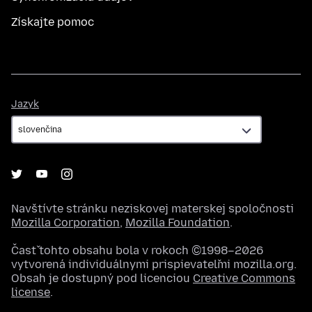
Získajte pomoc
Jazyk
Jazyk
Navštívte stránku neziskovej materskej spoločnosti
Mozilla Corporation
,
Mozilla Foundation
.
Časť tohto obsahu bola v rokoch ©1998–2026
vytvorená individuálnymi prispievateľmi mozilla.org.
Obsah je dostupný pod licenciou
Creative Commons
license
.