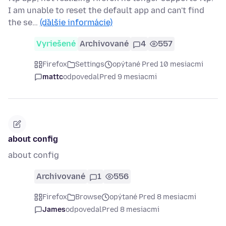
I am unable to reset the default app and can't find
the se…
(ďalšie informácie)
Vyriešené
Archivované
4
557
Firefox
Settings
opýtané Pred 10 mesiacmi
mattc
odpovedal
Pred 9 mesiacmi
about config
about config
Archivované
1
556
Firefox
Browse
opýtané Pred 8 mesiacmi
James
odpovedal
Pred 8 mesiacmi