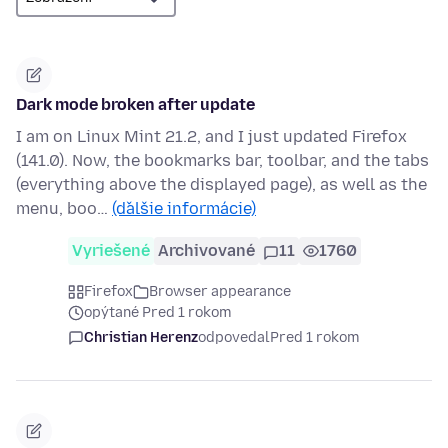
Dark mode broken after update
I am on Linux Mint 21.2, and I just updated Firefox
(141.0). Now, the bookmarks bar, toolbar, and the tabs
(everything above the displayed page), as well as the
menu, boo…
(ďalšie informácie)
Vyriešené
Archivované
11
1760
Firefox
Browser appearance
opýtané Pred 1 rokom
Christian Herenz
odpovedal
Pred 1 rokom