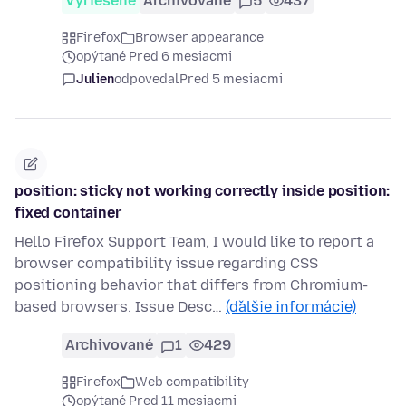
Vyriešené
Archivované
5
437
Firefox
Browser appearance
opýtané Pred 6 mesiacmi
Julien
odpovedal
Pred 5 mesiacmi
position: sticky not working correctly inside position:
fixed container
Hello Firefox Support Team, I would like to report a
browser compatibility issue regarding CSS
positioning behavior that differs from Chromium-
based browsers. Issue Desc…
(ďalšie informácie)
Archivované
1
429
Firefox
Web compatibility
opýtané Pred 11 mesiacmi