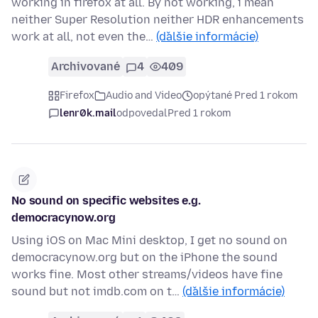
working in firefox at all. By not working, i mean
neither Super Resolution neither HDR enhancements
work at all, not even the…
(ďalšie informácie)
Archivované
4
409
Firefox
Audio and Video
opýtané Pred 1 rokom
lenr0k.mail
odpovedal
Pred 1 rokom
No sound on specific websites e.g.
democracynow.org
Using iOS on Mac Mini desktop, I get no sound on
democracynow.org but on the iPhone the sound
works fine. Most other streams/videos have fine
sound but not imdb.com on t…
(ďalšie informácie)