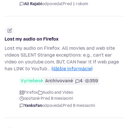
Ali Rajabi
odpovedal
Pred 1 rokom
Lost my audio on Firefox
Lost my audio on Firefox. All movies and web site
videos SILENT Strange exceptions: e.g., can't ear
video on youtube.com; BUT, CAN hear it if web page
has LINK to YouTub…
(ďalšie informácie)
Vyriešené
Archivované
4
359
Firefox
Audio and Video
opýtané Pred 8 mesiacmi
YanksFan
odpovedal
Pred 8 mesiacmi