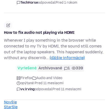
TechHorse
odpovedal
Pred 1 rokom
How to fix audio not playing via HDMI
Whenever I play something in the browser while
connected to my TV by HDMI, the sound still comes
out of the laptop speakers. This happened suddenly,
without any discernib…
(ďalšie informácie)
Vyriešené
Archivované
1
339
Firefox
Audio and Video
opýtané Pred 11 mesiacmi
vv.irving
odpovedal
Pred 11 mesiacmi
Novšie
Staršie