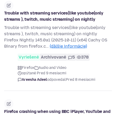
Trouble with streaming services(like youtube(only
streams ), twitch, music streaming) on nightly
Trouble with streaming services(like youtube(only
streams ), twitch, music streaming) on nightly
Firefox Nightly 145.0a1 (2025-10-11) (x64) Cachy OS
Binary from firefox.c…
(ďalšie informácie)
Vyriešené
Archivované
5
378
Firefox
Audio and Video
opýtané Pred 9 mesiacmi
Areesha Adeel
odpovedal
Pred 8 mesiacmi
Firefox crashing when using BBC iPlayer, YouTube and