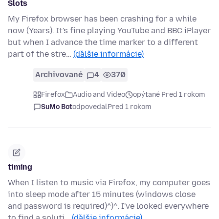
Slots
My Firefox browser has been crashing for a while
now (Years). It's fine playing YouTube and BBC iPlayer
but when I advance the time marker to a different
part of the stre…
(ďalšie informácie)
Archivované
4
370
Firefox
Audio and Video
opýtané Pred 1 rokom
SuMo Bot
odpovedal
Pred 1 rokom
timing
When I listen to music via Firefox, my computer goes
into sleep mode after 15 minutes (windows close
and password is required)^)^. I've looked everywhere
to find a soluti…
(ďalšie informácie)