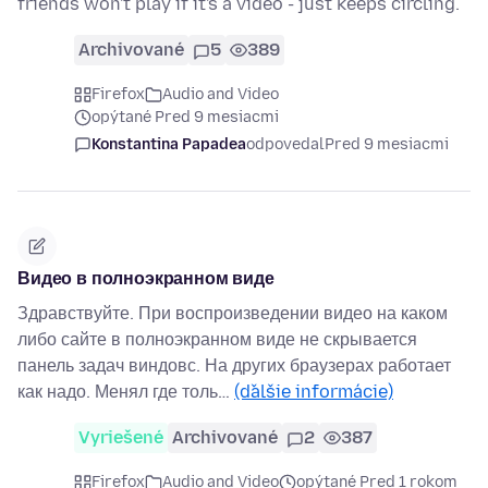
friends won't play if it's a video - just keeps circling.
Archivované
5
389
Firefox
Audio and Video
opýtané Pred 9 mesiacmi
Konstantina Papadea
odpovedal
Pred 9 mesiacmi
Видео в полноэкранном виде
Здравствуйте. При воспроизведении видео на каком
либо сайте в полноэкранном виде не скрывается
панель задач виндовс. На других браузерах работает
как надо. Менял где толь…
(ďalšie informácie)
Vyriešené
Archivované
2
387
Firefox
Audio and Video
opýtané Pred 1 rokom