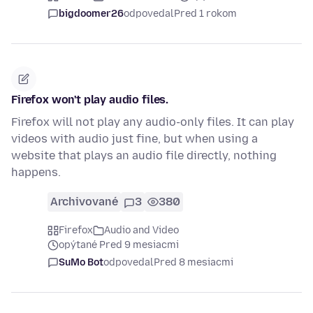
bigdoomer26
odpovedal
Pred 1 rokom
Firefox won't play audio files.
Firefox will not play any audio-only files. It can play
videos with audio just fine, but when using a
website that plays an audio file directly, nothing
happens.
Archivované
3
380
Firefox
Audio and Video
opýtané Pred 9 mesiacmi
SuMo Bot
odpovedal
Pred 8 mesiacmi