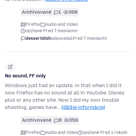
Archivované
1
368
Firefox
Audio and Video
opýtané Pred 7 mesiacmi
dessertdish
odpovedal
Pred 7 mesiacmi
No sound, FF only
Windows just had an update, in that when I did it
now Firefox has no sound at all in Youtube, Disney
plus or any other site. Now I did my own trouble
shooting, games have…
(ďalšie informácie)
Archivované
8
359
Firefox
Audio and Video
opýtané Pred 1 rokom