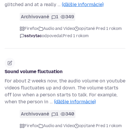
glitched and at a really …
(ďalšie informácie)
Archivované
1
349
Firefox
Audio and Video
opýtané Pred 1 rokom
sstvytac
odpovedal
Pred 1 rokom
Sound volume fluctuation
For about 2 weeks now, the audio volume on youtube
videos fluctuates up and down. The volume starts
off low when a person starts to talk. For example,
when the person in …
(ďalšie informácie)
Archivované
1
340
Firefox
Audio and Video
opýtané Pred 1 rokom