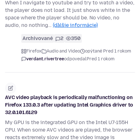
When I navigate to youtube and try to watch a video,
the player does not load. It just shows white in the
space where the player should be. No video, no
audio, no nothing…
(ďalšie informácie)
Archivované
2
350
Firefox
Audio and Video
opýtané Pred 1 rokom
verdant.rivertree
odpovedal
Pred 1 rokom
AVC video playback is periodically malfunctioning on
Firefox 133.0.3 after updating Intel Graphics driver to
32.0.101.6129
My GPU is the integrated GPU on the Intel U7-155H
CPU. When some AVC videos are played, the browser
reacts extremely slow and the video image is