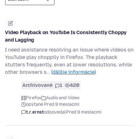
Video Playback on YouTube Is Consistently Choppy
and Lagging
I need assistance resolving an issue where videos on
YouTube play choppily in Firefox. The playback
stutters frequently, even at lower resolutions, while
other browsers s…
(ďalšie informácie)
Archivované
1
420
Firefox
Audio and Video
opýtané Pred 9 mesiacmi
t.r.ernst
odpovedal
Pred 9 mesiacmi