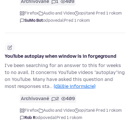
Archivované
1
409
Firefox
Audio and Video
opýtané Pred 1 rokom
SuMo Bot
odpovedal
Pred 1 rokom
YouTube autoplay when window is in forgeground
I've been searching for an answer to this for weeks
to no avail. It concerns YouTube videos "autoplay"ing
on YouTube. Many have asked this question and
most responses sta…
(ďalšie informácie)
Archivované
2
409
Firefox
Audio and Video
opýtané Pred 1 rokom
Rob R
odpovedal
Pred 1 rokom