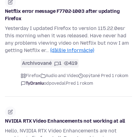
Netflix error message F7702-1003 after updating
Firefox
Yesterday I updated Firefox to version 115.22.0esr
this morning when it was released. Have never had
any problems viewing video on Netflix but now I am
getting Netflix er…
(ďalšie informácie)
Archivované
1
419
Firefox
Audio and Video
opýtané Pred 1 rokom
TyDraniu
odpovedal
Pred 1 rokom
NVIDIA RTX Video Enhancements not working at all
Hello, NVIDIA RTX Video Enhancements are not