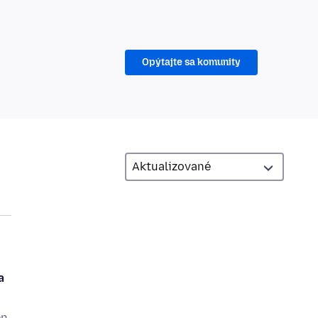
Opýtajte sa komunity
a
en