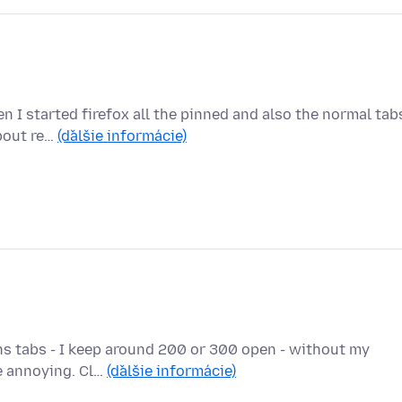
n I started firefox all the pinned and also the normal tab
about re…
(ďalšie informácie)
ens tabs - I keep around 200 or 300 open - without my
te annoying. Cl…
(ďalšie informácie)