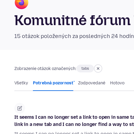
Komunitné fórum 
15 otázok položených za posledných 24 hodí
Zobrazenie otázok označených:
tabs
Všetky
Potrebná pozornosť
Zodpovedané
Hotovo
It seems I can no longer set a link to open in same 
link in a new tab and I can no longer find a way to s
It seems I can no longer set a link to open in same