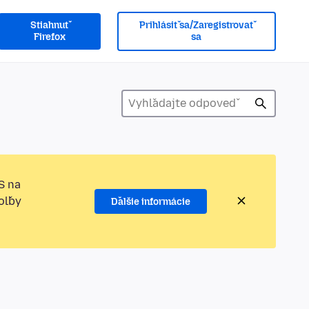
Stiahnuť
Prihlásiť sa/Zaregistrovať
Firefox
sa
S na
oľby
Ďalšie informácie