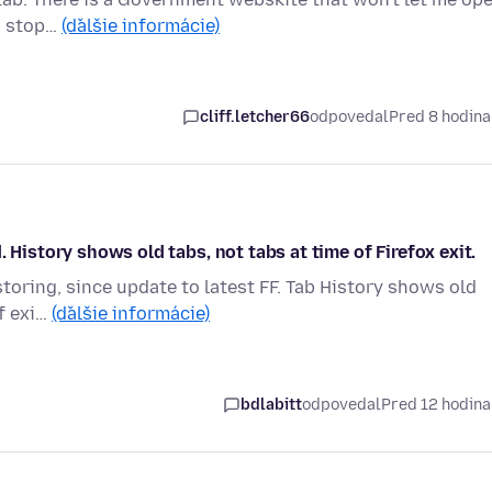
to stop…
(ďalšie informácie)
cliff.letcher66
odpovedal
Pred 8 hodin
 History shows old tabs, not tabs at time of Firefox exit.
storing, since update to latest FF. Tab History shows old
of exi…
(ďalšie informácie)
bdlabitt
odpovedal
Pred 12 hodin