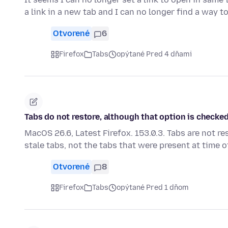
a link in a new tab and I can no longer find a way 
Otvorené
6
Firefox
Tabs
opýtané Pred 4 dňami
Tabs do not restore, although that option is checked.
MacOS 26.6, Latest Firefox. 153.0.3. Tabs are not re
stale tabs, not the tabs that were present at time 
Otvorené
8
Firefox
Tabs
opýtané Pred 1 dňom