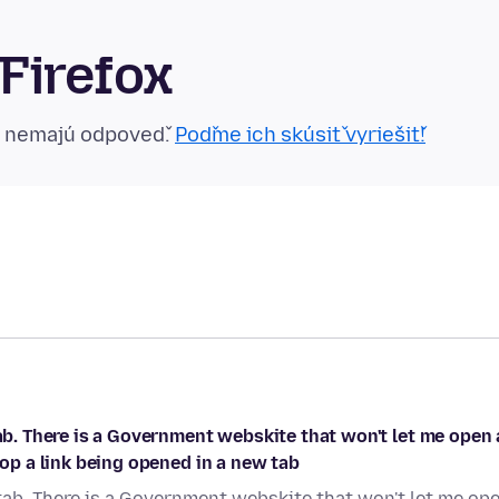
Firefox
n nemajú odpoveď.
Poďme ich skúsiť vyriešiť!
tab. There is a Government webskite that won't let me open 
top a link being opened in a new tab
 tab. There is a Government webskite that won't let me op