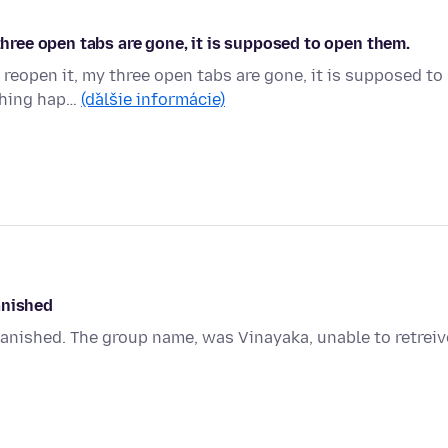
 three open tabs are gone, it is supposed to open them.
 reopen it, my three open tabs are gone, it is supposed to
 thing hap…
(ďalšie informácie)
anished
anished. The group name, was Vinayaka, unable to retreiv