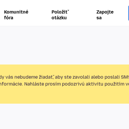
Komunitné
Položiť
Zapojte
fóra
otázku
sa
y vás nebudeme žiadať, aby ste zavolali alebo poslali SM
informácie. Nahláste prosím podozrivú aktivitu použitím v