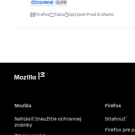
Otvorené
20
Firefox
Tabs
opýtané Pred 6 dňami
Mozilla
Firefox
Nahlásiť zneužitie ochrannej
Stiahnuť
známky
Firefox pre 