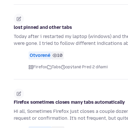
lost pinned and other tabs
Today after i restarted my laptop (windows) and the
were gone. I tried to follow different indications 
Otvorené
10
Firefox
Tabs
opýtané Pred 2 dňami
Firefox sometimes closes many tabs automatically
Hi all, Sometimes Firefox just closes a couple doz
request or confirmation. It's not frequent, but qui