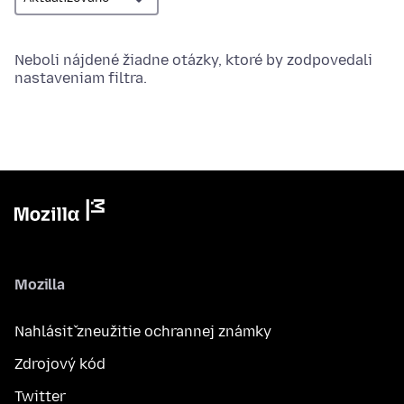
Neboli nájdené žiadne otázky, ktoré by zodpovedali
nastaveniam filtra.
Mozilla
Nahlásiť zneužitie ochrannej známky
Zdrojový kód
Twitter