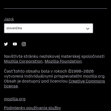
Jazyk
Jazyk
Navštívte stránku neziskovej materskej spoločnosti
Mozilla Corporation
,
Mozilla Foundation
.
Časť tohto obsahu bola v rokoch ©1998–2026
vytvorená individuálnymi prispievateľmi mozilla.org.
Obsah je dostupný pod licenciou
Creative Commons
license
.
mozilla.org
Podmienky používania služby