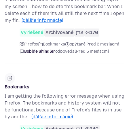
my screen... how to delete this bookmark bar. When I
delete each of them it's all still there next time I open
my fir…
(ďalšie informácie)
Vyriešené
Archivované
2
170
Firefox
Bookmarks
opýtané Pred 6 mesiacmi
Bobbie Shingler
odpovedal
Pred 5 mesiacmi
Bookmarks
I am getting the following error message when using
Firefox. The bookmarks and history system will not
be functional because one of Firefox's files is in use
by anothe…
(ďalšie informácie)
Vyriešené
Archivované
1
340