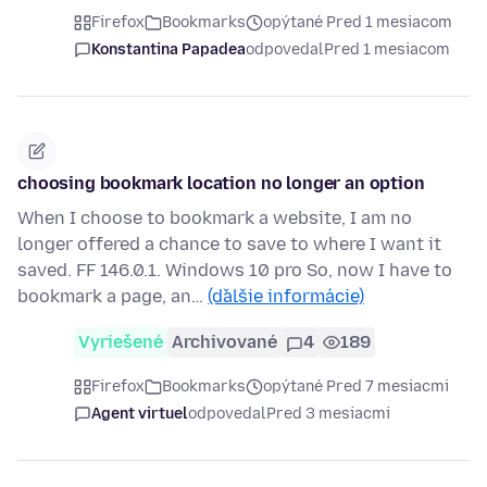
Firefox
Bookmarks
opýtané Pred 1 mesiacom
Konstantina Papadea
odpovedal
Pred 1 mesiacom
choosing bookmark location no longer an option
When I choose to bookmark a website, I am no
longer offered a chance to save to where I want it
saved. FF 146.0.1. Windows 10 pro So, now I have to
bookmark a page, an…
(ďalšie informácie)
Vyriešené
Archivované
4
189
Firefox
Bookmarks
opýtané Pred 7 mesiacmi
Agent virtuel
odpovedal
Pred 3 mesiacmi