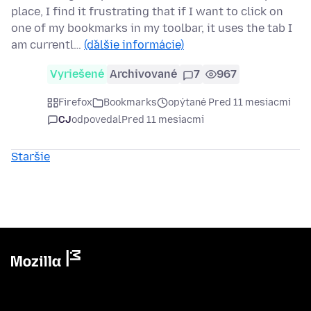
place, I find it frustrating that if I want to click on
one of my bookmarks in my toolbar, it uses the tab I
am currentl…
(ďalšie informácie)
Vyriešené
Archivované
7
967
Firefox
Bookmarks
opýtané Pred 11 mesiacmi
CJ
odpovedal
Pred 11 mesiacmi
Staršie