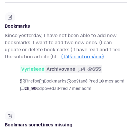
Bookmarks
Since yesterday, I have not been able to add new
bookmarks. I want to add two new ones. (I can
update or delete bookmarks.) I have read and tried
the solution article (ht…
(ďalšie informácie)
Vyriešené
Archivované
4
655
Firefox
Bookmarks
opýtané Pred 10 mesiacmi
zh_90
odpovedal
Pred 7 mesiacmi
Bookmars sometimes missing