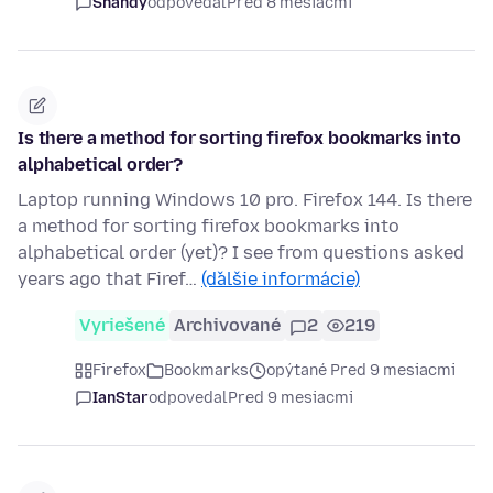
Shandy
odpovedal
Pred 8 mesiacmi
Is there a method for sorting firefox bookmarks into
alphabetical order?
Laptop running Windows 10 pro. Firefox 144. Is there
a method for sorting firefox bookmarks into
alphabetical order (yet)? I see from questions asked
years ago that Firef…
(ďalšie informácie)
Vyriešené
Archivované
2
219
Firefox
Bookmarks
opýtané Pred 9 mesiacmi
IanStar
odpovedal
Pred 9 mesiacmi