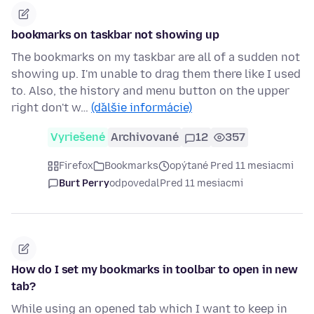
bookmarks on taskbar not showing up
The bookmarks on my taskbar are all of a sudden not
showing up. I'm unable to drag them there like I used
to. Also, the history and menu button on the upper
right don't w…
(ďalšie informácie)
Vyriešené
Archivované
12
357
Firefox
Bookmarks
opýtané Pred 11 mesiacmi
Burt Perry
odpovedal
Pred 11 mesiacmi
How do I set my bookmarks in toolbar to open in new
tab?
While using an opened tab which I want to keep in