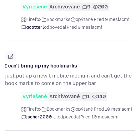
Vyriešené
Archivované
9
200
Firefox
Bookmarks
opýtané Pred 9 mesiacmi
gcotterl
odpovedal
Pred 9 mesiacmi
I can't bring up my bookmarks
just put up a new t mobile modium and can't get the
book marks to come on the upper bar
Vyriešené
Archivované
1
140
Firefox
Bookmarks
opýtané Pred 10 mesiacmi
jscher2000 -...
odpovedal
Pred 10 mesiacmi