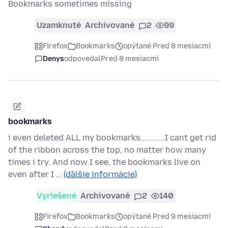
Bookmarks sometimes missing
Uzamknuté
Archivované
2
99
Firefox
Bookmarks
opýtané Pred 8 mesiacmi
Denys
odpovedal
Pred 8 mesiacmi
bookmarks
i even deleted ALL my bookmarks............I cant get rid
of the ribbon across the top, no matter how many
times i try. And now I see, the bookmarks live on
even after I …
(ďalšie informácie)
Vyriešené
Archivované
2
140
Firefox
Bookmarks
opýtané Pred 9 mesiacmi