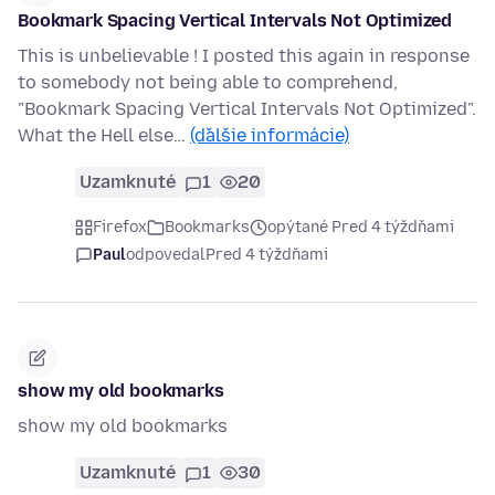
Bookmark Spacing Vertical Intervals Not Optimized
This is unbelievable ! I posted this again in response
to somebody not being able to comprehend,
"Bookmark Spacing Vertical Intervals Not Optimized".
What the Hell else…
(ďalšie informácie)
Uzamknuté
1
20
Firefox
Bookmarks
opýtané Pred 4 týždňami
Paul
odpovedal
Pred 4 týždňami
show my old bookmarks
show my old bookmarks
Uzamknuté
1
30