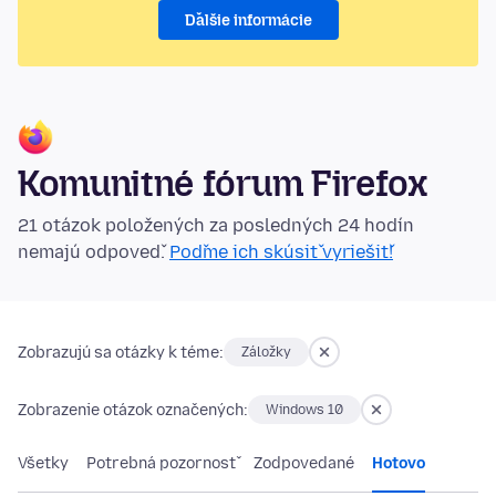
Ďalšie informácie
Komunitné fórum Firefox
21 otázok položených za posledných 24 hodín
nemajú odpoveď.
Poďme ich skúsiť vyriešiť!
Zobrazujú sa otázky k téme:
Záložky
Zobrazenie otázok označených:
Windows 10
Všetky
Potrebná pozornosť
Zodpovedané
Hotovo