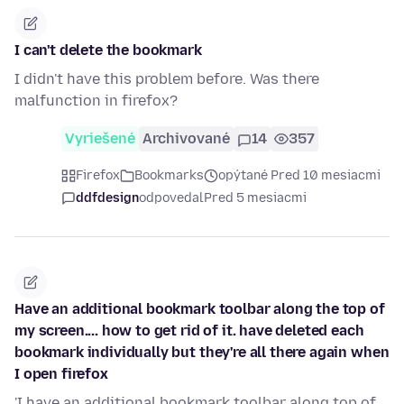
I can't delete the bookmark
I didn't have this problem before. Was there
malfunction in firefox?
Vyriešené
Archivované
14
357
Firefox
Bookmarks
opýtané Pred 10 mesiacmi
ddfdesign
odpovedal
Pred 5 mesiacmi
Have an additional bookmark toolbar along the top of
my screen.... how to get rid of it. have deleted each
bookmark individually but they're all there again when
I open firefox
'I have an additional bookmark toolbar along top of