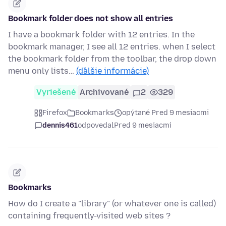
Bookmark folder does not show all entries
I have a bookmark folder with 12 entries. In the
bookmark manager, I see all 12 entries. when I select
the bookmark folder from the toolbar, the drop down
menu only lists…
(ďalšie informácie)
Vyriešené
Archivované
2
329
Firefox
Bookmarks
opýtané Pred 9 mesiacmi
dennis461
odpovedal
Pred 9 mesiacmi
Bookmarks
How do I create a "library" (or whatever one is called)
containing frequently-visited web sites ?