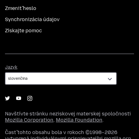
Zmeniť heslo
Synchronizácia údajov
Získajte pomoc
Jazyk
Jazyk
Navštívte stránku neziskovej materskej spoločnosti
Mozilla Corporation
,
Mozilla Foundation
.
Časť tohto obsahu bola v rokoch ©1998–2026
vytvorená individuálnymi prispievateľmi mozilla.org.