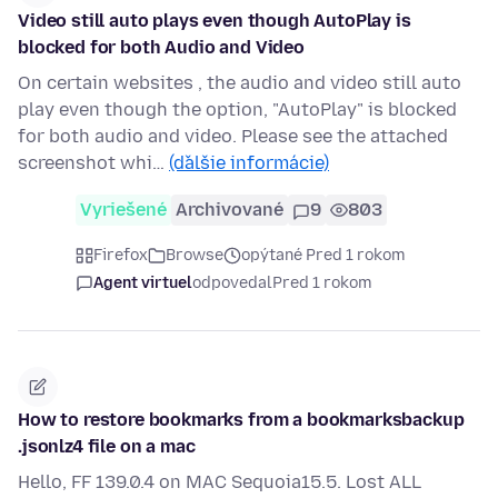
Video still auto plays even though AutoPlay is
blocked for both Audio and Video
On certain websites , the audio and video still auto
play even though the option, "AutoPlay" is blocked
for both audio and video. Please see the attached
screenshot whi…
(ďalšie informácie)
Vyriešené
Archivované
9
803
Firefox
Browse
opýtané Pred 1 rokom
Agent virtuel
odpovedal
Pred 1 rokom
How to restore bookmarks from a bookmarksbackup
.jsonlz4 file on a mac
Hello, FF 139.0.4 on MAC Sequoia15.5. Lost ALL