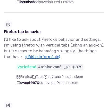
heunisch
odpovedal
Pred 1 rokom
Firefox tab behavior
I'd like to ask about Firefox's behavior and settings.
I'm using Firefox with vertical tabs (using an add-on),
but it seems to be behaving strangely. The things
that have…
(ďalšie informácie)
Vyriešené
Archivované
2
379
Firefox
Tabs
opýtané Pred 1 rokom
sweet0670
odpovedal
Pred 1 rokom