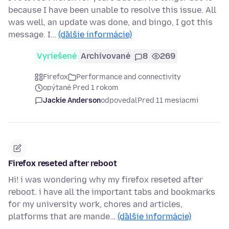
because I have been unable to resolve this issue. All
was well, an update was done, and bingo, I got this
message. I…
(ďalšie informácie)
Vyriešené
Archivované
8
269
Firefox
Performance and connectivity
opýtané Pred 1 rokom
Jackie Anderson
odpovedal
Pred 11 mesiacmi
Firefox reseted after reboot
Hi! i was wondering why my firefox reseted after
reboot. i have all the important tabs and bookmarks
for my university work, chores and articles,
platforms that are mande…
(ďalšie informácie)