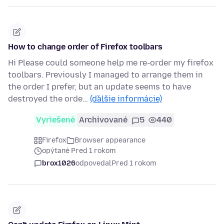
How to change order of Firefox toolbars
Hi Please could someone help me re-order my firefox
toolbars. Previously I managed to arrange them in
the order I prefer, but an update seems to have
destroyed the orde…
(ďalšie informácie)
Vyriešené
Archivované
5
440
Firefox
Browser appearance
opýtané Pred 1 rokom
brox1026
odpovedal
Pred 1 rokom