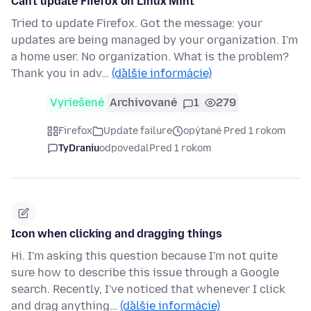
Can't update Firefox on Linux Mint
Tried to update Firefox. Got the message: your
updates are being managed by your organization. I'm
a home user. No organization. What is the problem?
Thank you in adv…
(ďalšie informácie)
Vyriešené
Archivované
1
279
Firefox
Update failure
opýtané Pred 1 rokom
TyDraniu
odpovedal
Pred 1 rokom
Icon when clicking and dragging things
Hi. I'm asking this question because I'm not quite
sure how to describe this issue through a Google
search. Recently, I've noticed that whenever I click
and drag anything…
(ďalšie informácie)