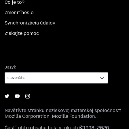
Čo je to?
Zmeniť heslo
Synchronizácia údajov
Získajte pomoc
Jazyk
Jazyk
Navštívte stránku neziskovej materskej spoločnosti
Mozilla Corporation
,
Mozilla Foundation
.
Časť tohto obsahu bola v rokoch ©1998–2026