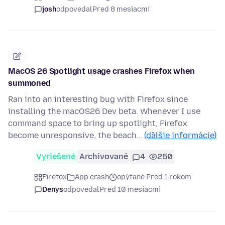
josh
odpovedal
Pred 8 mesiacmi
MacOS 26 Spotlight usage crashes Firefox when
summoned
Ran into an interesting bug with Firefox since
installing the macOS26 Dev beta. Whenever I use
command space to bring up spotlight, Firefox
become unresponsive, the beach…
(ďalšie informácie)
Vyriešené
Archivované
4
250
Firefox
App crash
opýtané Pred 1 rokom
Denys
odpovedal
Pred 10 mesiacmi