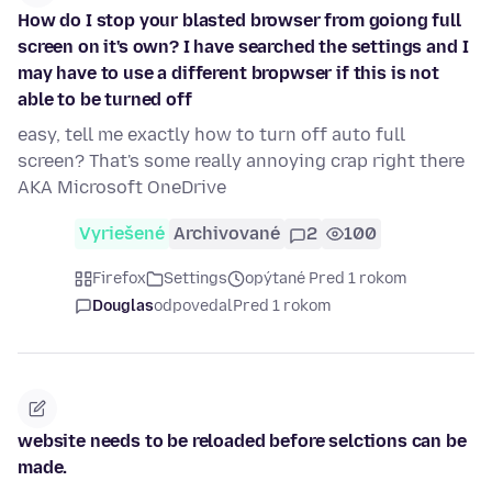
How do I stop your blasted browser from goiong full
screen on it's own? I have searched the settings and I
may have to use a different bropwser if this is not
able to be turned off
easy, tell me exactly how to turn off auto full
screen? That's some really annoying crap right there
AKA Microsoft OneDrive
Vyriešené
Archivované
2
100
Firefox
Settings
opýtané Pred 1 rokom
Douglas
odpovedal
Pred 1 rokom
website needs to be reloaded before selctions can be
made.