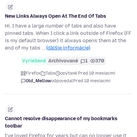
New Links Always Open At The End Of Tabs
Hi, I have a large number of tabs and also have
pinned tabs. When I click a link outside of Firefox (FF
is my default browser) it always opens them at the
end of my tabs …
(ďalšie informácie)
Vyriešené
Archivované
1
370
Firefox
Tabs
opýtané Pred 10 mesiacmi
Old_Mellow
odpovedal
Pred 10 mesiacmi
Cannot resolve disappearance of my bookmarks
toolbar
I've loved Firefox for years but can no longer use it