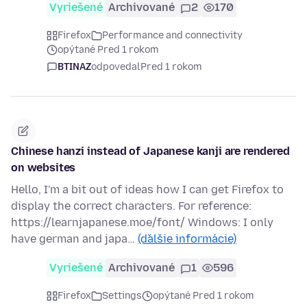
Vyriešené
Archivované
2
170
Firefox
Performance and connectivity
opýtané Pred 1 rokom
BTINAZ
odpovedal
Pred 1 rokom
Chinese hanzi instead of Japanese kanji are rendered
on websites
Hello, I'm a bit out of ideas how I can get Firefox to
display the correct characters. For reference:
https://learnjapanese.moe/font/ Windows: I only
have german and japa…
(ďalšie informácie)
Vyriešené
Archivované
1
596
Firefox
Settings
opýtané Pred 1 rokom