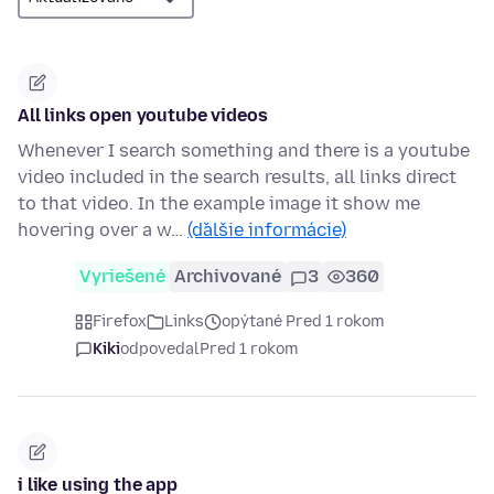
All links open youtube videos
Whenever I search something and there is a youtube
video included in the search results, all links direct
to that video. In the example image it show me
hovering over a w…
(ďalšie informácie)
Vyriešené
Archivované
3
360
Firefox
Links
opýtané Pred 1 rokom
Kiki
odpovedal
Pred 1 rokom
i like using the app