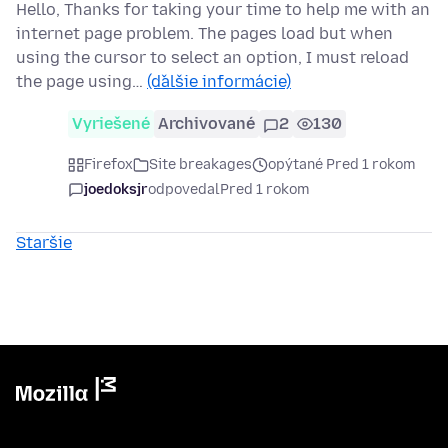
Hello, Thanks for taking your time to help me with an
internet page problem. The pages load but when
using the cursor to select an option, I must reload
the page using…
(ďalšie informácie)
Vyriešené
Archivované
2
130
Firefox
Site breakages
opýtané Pred 1 rokom
joedoksjr
odpovedal
Pred 1 rokom
Staršie