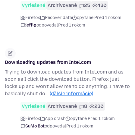
Vyriešené
Archivované
25
430
Firefox
Recover data
opýtané Pred 1 rokom
jeff-g
odpovedal
Pred 1 rokom
Downloading updates from Intel.com
Trying to download updates from Intel.com and as
soon as I click the download button, Firefox just
locks up and won't allow me to do anything. I have to
basically shut do…
(ďalšie informácie)
Vyriešené
Archivované
8
230
Firefox
App crash
opýtané Pred 1 rokom
SuMo Bot
odpovedal
Pred 1 rokom