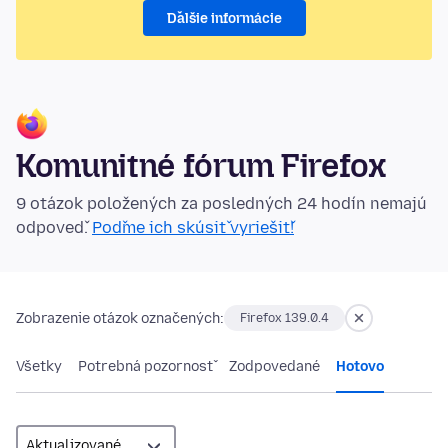
Ďalšie informácie
Komunitné fórum Firefox
9 otázok položených za posledných 24 hodín nemajú
odpoveď.
Poďme ich skúsiť vyriešiť!
Zobrazenie otázok označených:
Firefox 139.0.4
Všetky
Potrebná pozornosť
Zodpovedané
Hotovo