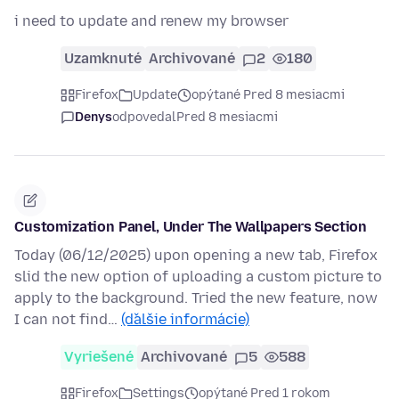
i need to update and renew my browser
Uzamknuté
Archivované
2
180
Firefox
Update
opýtané Pred 8 mesiacmi
Denys
odpovedal
Pred 8 mesiacmi
Customization Panel, Under The Wallpapers Section
Today (06/12/2025) upon opening a new tab, Firefox
slid the new option of uploading a custom picture to
apply to the background. Tried the new feature, now
I can not find…
(ďalšie informácie)
Vyriešené
Archivované
5
588
Firefox
Settings
opýtané Pred 1 rokom