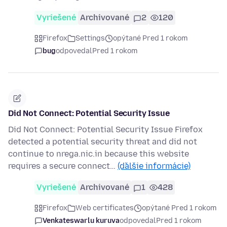
Vyriešené
Archivované
2
120
Firefox
Settings
opýtané Pred 1 rokom
bug
odpovedal
Pred 1 rokom
Did Not Connect: Potential Security Issue
Did Not Connect: Potential Security Issue Firefox
detected a potential security threat and did not
continue to nrega.nic.in because this website
requires a secure connect…
(ďalšie informácie)
Vyriešené
Archivované
1
428
Firefox
Web certificates
opýtané Pred 1 rokom
Venkateswarlu kuruva
odpovedal
Pred 1 rokom