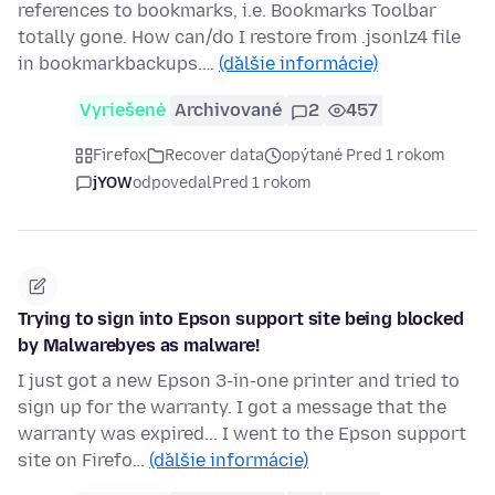
references to bookmarks, i.e. Bookmarks Toolbar
totally gone. How can/do I restore from .jsonlz4 file
in bookmarkbackups.…
(ďalšie informácie)
Vyriešené
Archivované
2
457
Firefox
Recover data
opýtané Pred 1 rokom
jYOW
odpovedal
Pred 1 rokom
Trying to sign into Epson support site being blocked
by Malwarebyes as malware!
I just got a new Epson 3-in-one printer and tried to
sign up for the warranty. I got a message that the
warranty was expired... I went to the Epson support
site on Firefo…
(ďalšie informácie)