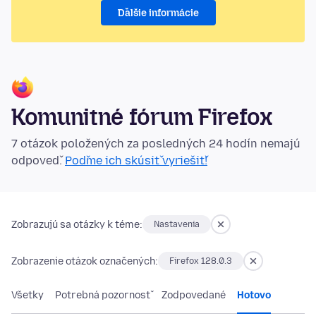
Ďalšie informácie
Komunitné fórum Firefox
7 otázok položených za posledných 24 hodín nemajú
odpoveď.
Poďme ich skúsiť vyriešiť!
Zobrazujú sa otázky k téme:
Nastavenia
Zobrazenie otázok označených:
Firefox 128.0.3
Všetky
Potrebná pozornosť
Zodpovedané
Hotovo