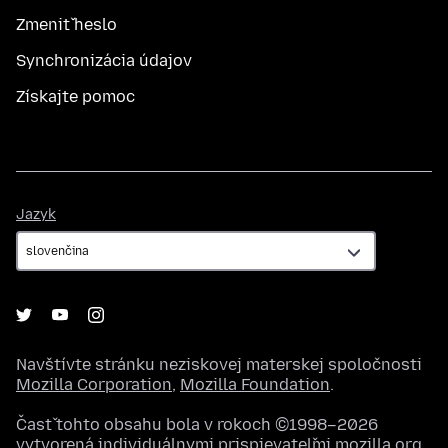
Zmeniť heslo
Synchronizácia údajov
Získajte pomoc
Jazyk
Jazyk
Navštívte stránku neziskovej materskej spoločnosti
Mozilla Corporation
,
Mozilla Foundation
.
Časť tohto obsahu bola v rokoch ©1998–2026
vytvorená individuálnymi prispievateľmi mozilla.org.