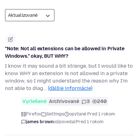
"Note: Not all extensions can be allowed in Private
Windows." okay, BUT WHY?
I know it may sound a bit strange, but I would like to
know WHY an extension is not allowed in a private
window, so I might understand the reason why I'm
not able to diag…
(ďalšie informácie)
Vyriešené
Archivované
3
240
Firefox
Settings
opýtané Pred 1 rokom
james brown
odpovedal
Pred 1 rokom