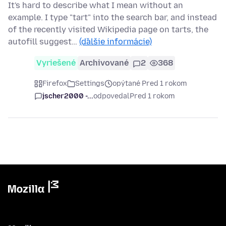
It's hard to describe what I mean without an
example. I type "tart" into the search bar, and instead
of the recently visited Wikipedia page on tarts, the
autofill suggest…
(ďalšie informácie)
Vyriešené
Archivované
2
368
Firefox
Settings
opýtané Pred 1 rokom
jscher2000 -...
odpovedal
Pred 1 rokom