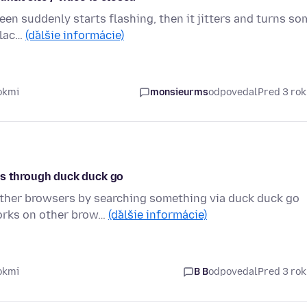
een suddenly starts flashing, then it jitters and turns so
blac…
(ďalšie informácie)
okmi
monsieurms
odpovedal
Pred 3 ro
os through duck duck go
other browsers by searching something via duck duck go
works on other brow…
(ďalšie informácie)
okmi
B B
odpovedal
Pred 3 ro