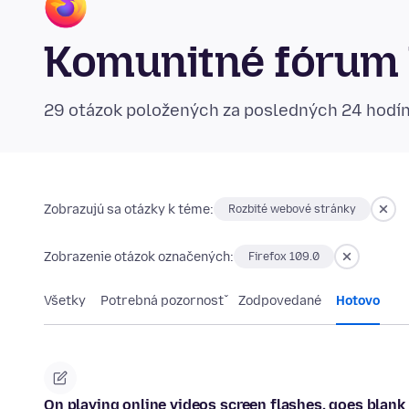
Komunitné fórum 
29 otázok položených za posledných 24 hodí
Zobrazujú sa otázky k téme:
Rozbité webové stránky
Zobrazenie otázok označených:
Firefox 109.0
Všetky
Potrebná pozornosť
Zodpovedané
Hotovo
On playing online videos screen flashes, goes blank u