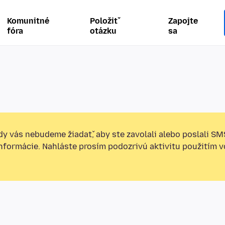
Komunitné
Položiť
Zapojte
fóra
otázku
sa
y vás nebudeme žiadať, aby ste zavolali alebo poslali SM
informácie. Nahláste prosím podozrivú aktivitu použitím v