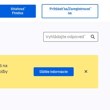
Stiahnuť
Prihlásiť sa/Zaregistrovať
Firefox
sa
S na
oľby
Ďalšie informácie