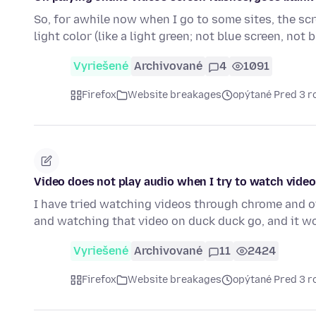
So, for awhile now when I go to some sites, the scr
light color (like a light green; not blue screen, not 
Vyriešené
Archivované
4
1091
Firefox
Website breakages
opýtané Pred 3 r
Video does not play audio when I try to watch vide
I have tried watching videos through chrome and 
and watching that video on duck duck go, and it 
Vyriešené
Archivované
11
2424
Firefox
Website breakages
opýtané Pred 3 r