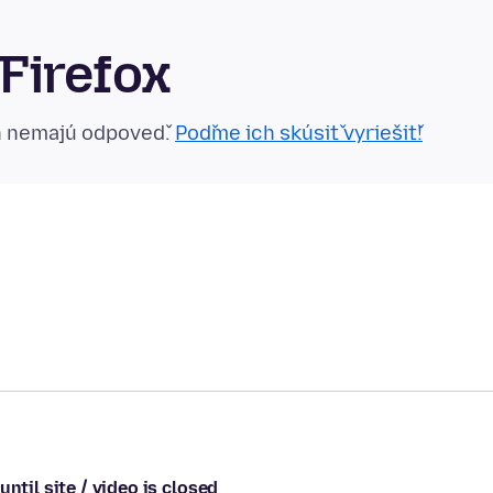
Firefox
n nemajú odpoveď.
Poďme ich skúsiť vyriešiť!
ntil site / video is closed