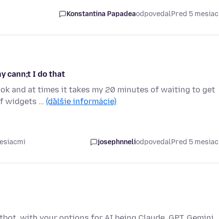
Konstantina Papadea
odpovedal
Pred 5 mesia
y cann;t I do that
ook and at times it takes my 20 minutes of waiting to get
of widgets …
(ďalšie informácie)
mesiacmi
josephnneli
odpovedal
Pred 5 mesia
atbot, with your options for AI being Claude, GPT, Gemini,