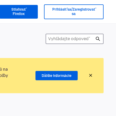
Stiahnuť
Prihlásiť sa/Zaregistrovať
Firefox
sa
S na
oľby
Ďalšie informácie