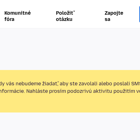
Komunitné
Položiť
Zapojte
fóra
otázku
sa
y vás nebudeme žiadať, aby ste zavolali alebo poslali SM
informácie. Nahláste prosím podozrivú aktivitu použitím v