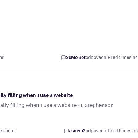
cmi
SuMo Bot
odpovedal
Pred 5 mesia
y filling when I use a website
lly filling when I use a website? L Stephenson
esiacmi
asmvh2
odpovedal
Pred 5 mesia