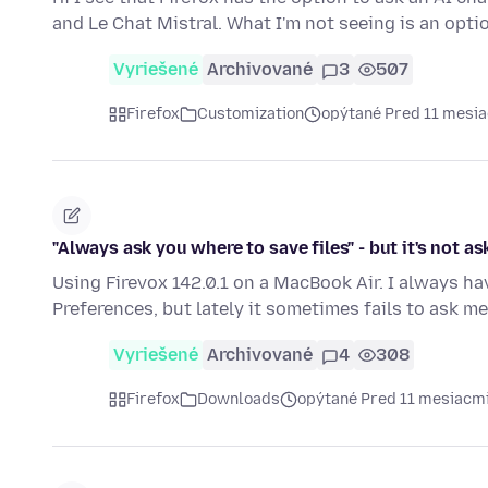
and Le Chat Mistral. What I'm not seeing is an opti
Vyriešené
Archivované
3
507
Firefox
Customization
opýtané Pred 11 mesi
"Always ask you where to save files" - but it's not as
Using Firevox 142.0.1 on a MacBook Air. I always ha
Preferences, but lately it sometimes fails to ask me
Vyriešené
Archivované
4
308
Firefox
Downloads
opýtané Pred 11 mesiacm