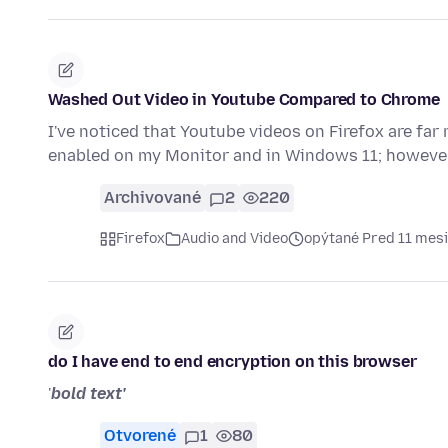
Washed Out Video in Youtube Compared to Chrome
I've noticed that Youtube videos on Firefox are f
enabled on my Monitor and in Windows 11; however,
Archivované
2
220
Firefox
Audio and Video
opýtané Pred 11 mes
do I have end to end encryption on this browser
'
bold text'
Otvorené
1
80