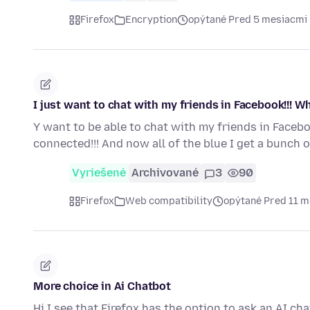
Firefox
Encryption
opýtané Pred 5 mesiacmi
I just want to chat with my friends in Facebook!!! Wh
Y want to be able to chat with my friends in Faceb
connected!!! And now all of the blue I get a bunch 
Vyriešené
Archivované
3
90
Firefox
Web compatibility
opýtané Pred 11 
More choice in Ai Chatbot
Hi I see that Firefox has the option to ask an AI ch