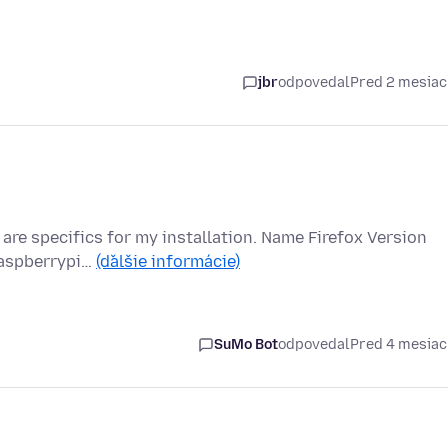
jbr
odpovedal
Pred 2 mesia
are specifics for my installation. Name Firefox Version
raspberrypi…
(ďalšie informácie)
SuMo Bot
odpovedal
Pred 4 mesia