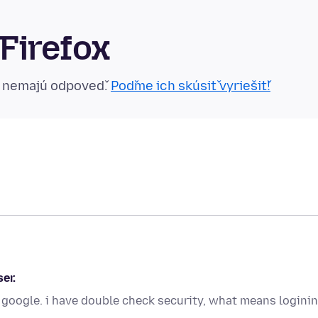
Firefox
n nemajú odpoveď.
Poďme ich skúsiť vyriešiť!
er.
 google. i have double check security, what means logini