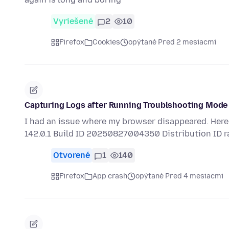
Vyriešené
2
10
Firefox
Cookies
opýtané Pred 2 mesiacmi
Capturing Logs after Running Troublshooting Mode
I had an issue where my browser disappeared. Here 
142.0.1 Build ID 20250827004350 Distribution ID 
Otvorené
1
140
Firefox
App crash
opýtané Pred 4 mesiacmi