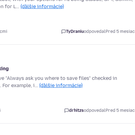
on for L…
(ďalšie informácie)
acmi
TyDraniu
odpovedal
Pred 5 mesia
king
ve "Always ask you where to save files" checked in
. For example, i…
(ďalšie informácie)
i
drhitzs
odpovedal
Pred 5 mesia