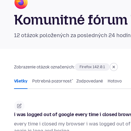
Komunitné fórum 
12 otázok položených za posledných 24 hodí
Zobrazenie otázok označených:
Firefox 142.0.1
Všetky
Potrebná pozornosť
Zodpovedané
Hotovo
i was logged out of google every time i closed brows
every time i closed my browser i was logged out of
again is long and boring