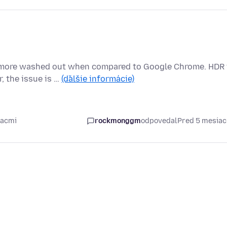
ar more washed out when compared to Google Chrome. HDR 
 the issue is …
(ďalšie informácie)
iacmi
rockmonggm
odpovedal
Pred 5 mesia