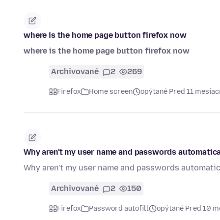
where is the home page button firefox now
where is the home page button firefox now
Archivované
2
269
Firefox
Home screen
opýtané Pred 11 mesia
Why aren't my user name and passwords automaticall
Why aren't my user name and passwords automatica
Archivované
2
150
Firefox
Password autofill
opýtané Pred 10 m