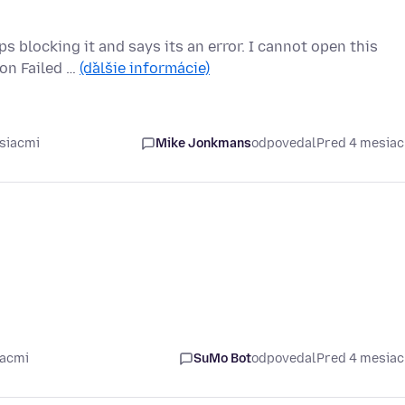
ps blocking it and says its an error. I cannot open this
on Failed …
(ďalšie informácie)
siacmi
Mike Jonkmans
odpovedal
Pred 4 mesia
iacmi
SuMo Bot
odpovedal
Pred 4 mesia