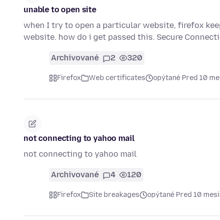
unable to open site
when I try to open a particular website, firefox kee
website. how do i get passed this. Secure Connecti
Archivované
2
320
Firefox
Web certificates
opýtané Pred 10 me
not connecting to yahoo mail
not connecting to yahoo mail
Archivované
4
120
Firefox
Site breakages
opýtané Pred 10 mes