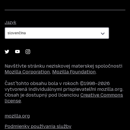
Jazyk
Jazyk
Navštívte stránku neziskovej materskej spoločnosti
Mozilla Corporation
,
Mozilla Foundation
.
Časť tohto obsahu bola v rokoch ©1998–2026
vytvorená individuálnymi prispievateľmi mozilla.org.
Obsah je dostupný pod licenciou
Creative Commons
license
.
mozilla.org
Podmienky používania služby