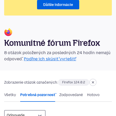
Ďalšie informácie
Komunitné fórum Firefox
8 otázok položených za posledných 24 hodín nemajú
odpoveď.
Poďme ich skúsiť vyriešiť!
Zobrazenie otázok označených:
Firefox 124.0.2
Všetky
Potrebná pozornosť
Zodpovedané
Hotovo