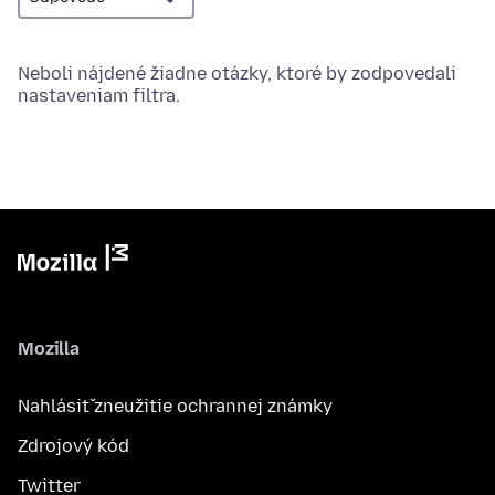
Neboli nájdené žiadne otázky, ktoré by zodpovedali
nastaveniam filtra.
Mozilla
Nahlásiť zneužitie ochrannej známky
Zdrojový kód
Twitter