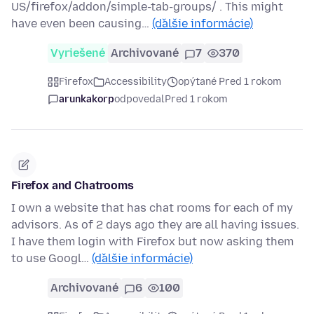
US/firefox/addon/simple-tab-groups/ . This might
have even been causing…
(ďalšie informácie)
Vyriešené
Archivované
7
370
Firefox
Accessibility
opýtané Pred 1 rokom
arunkakorp
odpovedal
Pred 1 rokom
Firefox and Chatrooms
I own a website that has chat rooms for each of my
advisors. As of 2 days ago they are all having issues.
I have them login with Firefox but now asking them
to use Googl…
(ďalšie informácie)
Archivované
6
100