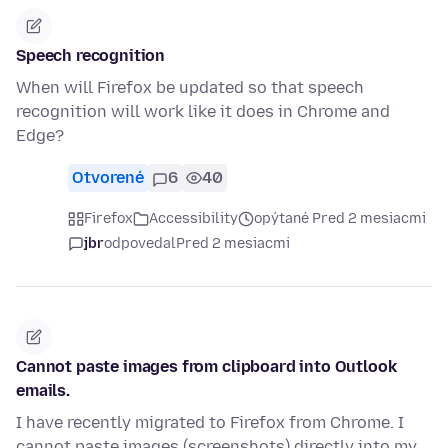
Speech recognition
When will Firefox be updated so that speech
recognition will work like it does in Chrome and
Edge?
Otvorené
6
40
Firefox
Accessibility
opýtané Pred 2 mesiacmi
jbr
odpovedal
Pred 2 mesiacmi
Cannot paste images from clipboard into Outlook
emails.
I have recently migrated to Firefox from Chrome. I
cannot paste images (screenshots) directly into my