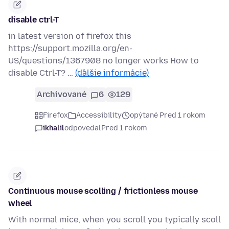
disable ctrl-T
in latest version of firefox this
https://support.mozilla.org/en-
US/questions/1367908 no longer works How to
disable Ctrl-T? …
(ďalšie informácie)
Archivované
6
129
Firefox
Accessibility
opýtané Pred 1 rokom
ikhalil
odpovedal
Pred 1 rokom
Continuous mouse scolling / frictionless mouse
wheel
With normal mice, when you scroll you typically scoll