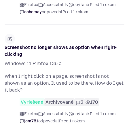
Firefox
Accessibility
opýtané Pred 1 rokom
cchemay
odpovedal
Pred 1 rokom
Screenshot no longer shows as option when right-
clicking
Windows 11 Firefox 135.0.
When I right click on a page, screenshot is not
shown as an option. It used to be there. How do I get
it back?
Vyriešené
Archivované
5
178
Firefox
Accessibility
opýtané Pred 1 rokom
jcm751
odpovedal
Pred 1 rokom