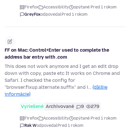
Firefox
Accessibility
opýtané Pred 1 rokom
GreyFox
odpovedal
Pred 1 rokom
FF on Mac: Control+Enter used to complete the
address bar entry with .com
This does not work anymore and I get an edit drop
down with copy, paste etc It works on Chrome and
Safari. I checked the config for
"browser.fixup.alternate.suffix" and i…
(ďalšie
informácie)
Vyriešené
Archivované
9
279
Firefox
Accessibility
opýtané Pred 1 rokom
Rak W
odpovedal
Pred 1 rokom