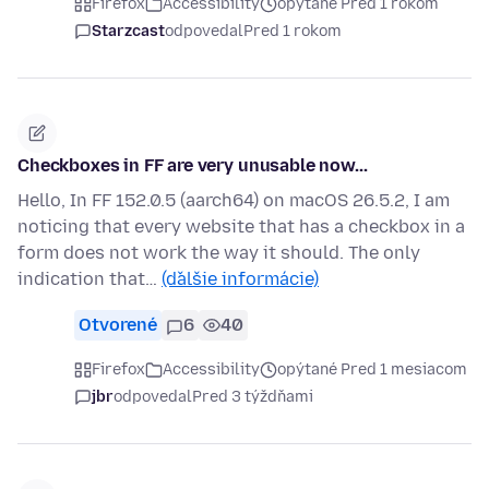
Firefox
Accessibility
opýtané Pred 1 rokom
Starzcast
odpovedal
Pred 1 rokom
Checkboxes in FF are very unusable now...
Hello, In FF 152.0.5 (aarch64) on macOS 26.5.2, I am
noticing that every website that has a checkbox in a
form does not work the way it should. The only
indication that…
(ďalšie informácie)
Otvorené
6
40
Firefox
Accessibility
opýtané Pred 1 mesiacom
jbr
odpovedal
Pred 3 týždňami