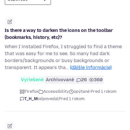
Is there a way to darken the icons on the toolbar
(bookmarks, history, etc)?
When I installed Firefox, I struggled to find a theme
that was easy for me to see. So many had dark
borders/backgrounds or busy backgrounds or
transparent. It appears tha…
(ďalšie informácie)
Vyriešené
Archivované
26
360
Firefox
Accessibility
opýtané Pred 1 rokom
T_H_M
odpovedal
Pred 1 rokom