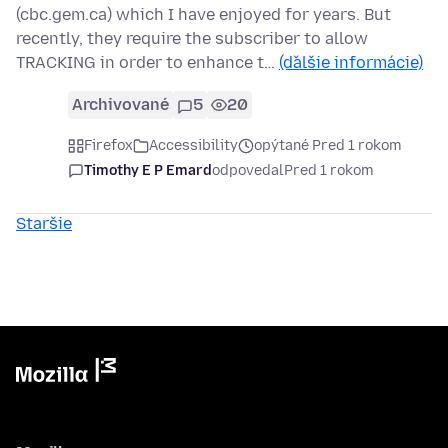
(cbc.gem.ca) which I have enjoyed for years. But
recently, they require the subscriber to allow
TRACKING in order to enhance t…
(ďalšie informácie)
Archivované
5
20
Firefox
Accessibility
opýtané Pred 1 rokom
Timothy E P Emard
odpovedal
Pred 1 rokom
Staršie