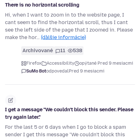
There is no horizontal scrolling
Hi, when I want to zoom in to the website page, I
cant seem to find the horizontal scroll, thus I cant
see the left side of the page that I zoomed in. Please
make the hor…
(ďalšie informácie)
Archivované
11
538
Firefox
Accessibility
opýtané Pred 9 mesiacmi
SuMo Bot
odpovedal
Pred 9 mesiacmi
I get a message "We couldn't block this sender. Please
try again later."
For the last 5 or 6 days when I go to block a spam
sender I get this message "We couldn't block this