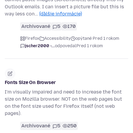
Outlook emails. I can insert a picture file but this is
way less con…
(ďalšie informácie)
Archivované
5
170
Firefox
Accessibility
opýtané Pred 1 rokom
jscher2000 -...
odpovedal
Pred 1 rokom
Fonts Size On Browser
I'm visually impaired and need to increase the font
size on Mozilla browser. NOT on the web pages but
on the font size used for Firefox itself (not web
pages).
Archivované
5
250