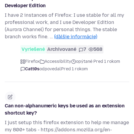
Developer Edition
I have 2 instances of Firefox: I use stable for all my
professional work, and I use Developer Edition
(Aurora Channel) for personal things. The stable
branch works fine. …
(ďalšie informácie)
Vyriešené
Archivované
7
568
Firefox
Accessibility
opýtané Pred 1 rokom
Catt0s
odpovedal
Pred 1 rokom
Can non-alphanumeric keys be used as an extension
shortcut key?
I just setup this firefox extension to help me manage
my 800+ tabs - https://addons.mozilla.org/en-