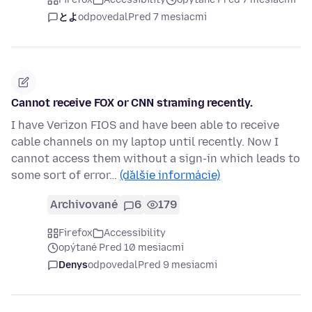
とよ
odpovedal
Pred 7 mesiacmi
Cannot receive FOX or CNN straming recently.
I have Verizon FIOS and have been able to receive
cable channels on my laptop until recently. Now I
cannot access them without a sign-in which leads to
some sort of error…
(ďalšie informácie)
Archivované
6
179
Firefox
Accessibility
opýtané Pred 10 mesiacmi
Denys
odpovedal
Pred 9 mesiacmi