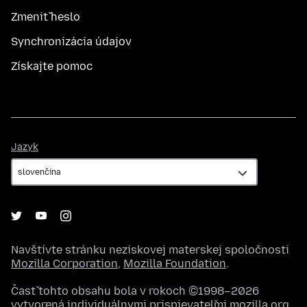
Zmeniť heslo
Synchronizácia údajov
Získajte pomoc
Jazyk
Jazyk
Navštívte stránku neziskovej materskej spoločnosti
Mozilla Corporation
,
Mozilla Foundation
.
Časť tohto obsahu bola v rokoch ©1998–2026
vytvorená individuálnymi prispievateľmi mozilla.org.