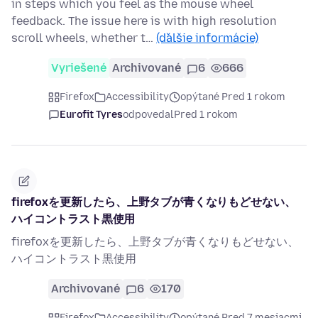
in steps which you feel as the mouse wheel
feedback. The issue here is with high resolution
scroll wheels, whether t…
(ďalšie informácie)
Vyriešené
Archivované
6
666
Firefox
Accessibility
opýtané Pred 1 rokom
Eurofit Tyres
odpovedal
Pred 1 rokom
firefoxを更新したら、上野タブが青くなりもどせない、
ハイコントラスト黒使用
firefoxを更新したら、上野タブが青くなりもどせない、
ハイコントラスト黒使用
Archivované
6
170
Firefox
Accessibility
opýtané Pred 7 mesiacmi