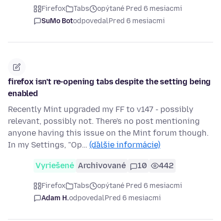
Firefox
Tabs
opýtané Pred 6 mesiacmi
SuMo Bot
odpovedal
Pred 6 mesiacmi
firefox isn't re-opening tabs despite the setting being
enabled
Recently Mint upgraded my FF to v147 - possibly
relevant, possibly not. There's no post mentioning
anyone having this issue on the Mint forum though.
In my Settings, "Op…
(ďalšie informácie)
Vyriešené
Archivované
10
442
Firefox
Tabs
opýtané Pred 6 mesiacmi
Adam H.
odpovedal
Pred 6 mesiacmi