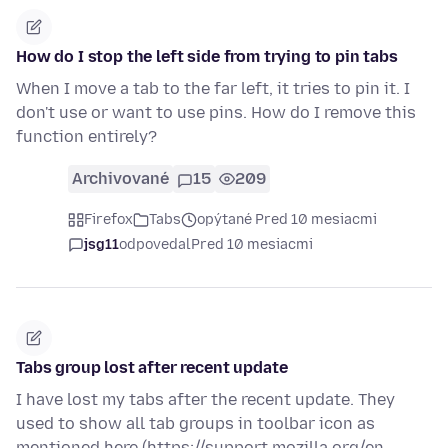
How do I stop the left side from trying to pin tabs
When I move a tab to the far left, it tries to pin it. I
don't use or want to use pins. How do I remove this
function entirely?
Archivované
15
209
Firefox
Tabs
opýtané Pred 10 mesiacmi
jsg11
odpovedal
Pred 10 mesiacmi
Tabs group lost after recent update
I have lost my tabs after the recent update. They
used to show all tab groups in toolbar icon as
mentioned here (https://support.mozilla.org/en-