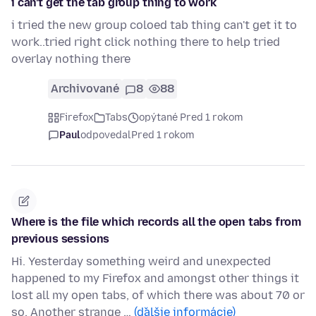
i can't get the tab group thing to work
i tried the new group coloed tab thing can't get it to
work..tried right click nothing there to help tried
overlay nothing there
Archivované
8
88
Firefox
Tabs
opýtané Pred 1 rokom
Paul
odpovedal
Pred 1 rokom
Where is the file which records all the open tabs from
previous sessions
Hi. Yesterday something weird and unexpected
happened to my Firefox and amongst other things it
lost all my open tabs, of which there was about 70 or
so. Another strange …
(ďalšie informácie)