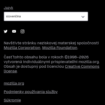
Jazyk
Jazyk
Navštívte stránku neziskovej materskej spoločnosti
Mozilla Corporation
,
Mozilla Foundation
.
Časť tohto obsahu bola v rokoch ©1998–2026
vytvorená individuálnymi prispievateľmi mozilla.org.
Obsah je dostupný pod licenciou
Creative Commons
license
.
mozilla.org
Podmienky používania služby
Súkromie