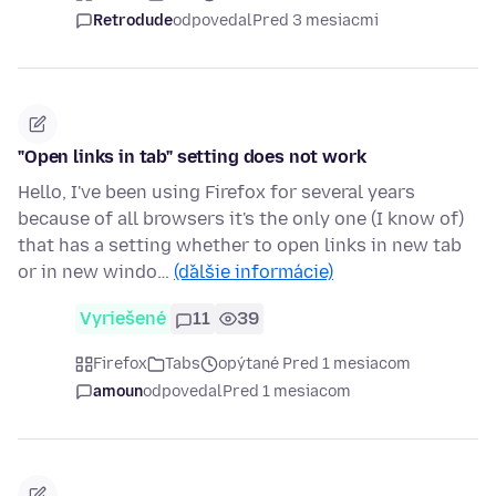
Retrodude
odpovedal
Pred 3 mesiacmi
"Open links in tab" setting does not work
Hello, I've been using Firefox for several years
because of all browsers it's the only one (I know of)
that has a setting whether to open links in new tab
or in new windo…
(ďalšie informácie)
Vyriešené
11
39
Firefox
Tabs
opýtané Pred 1 mesiacom
amoun
odpovedal
Pred 1 mesiacom