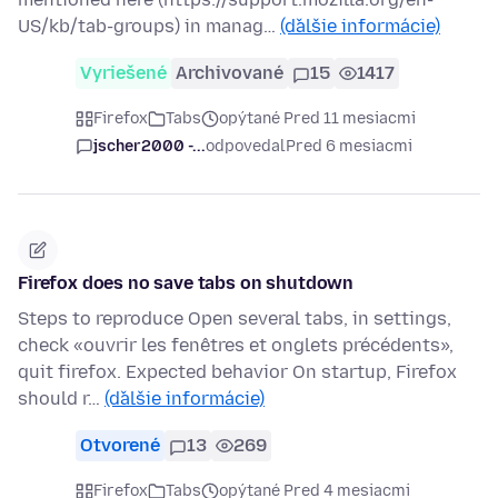
US/kb/tab-groups) in manag…
(ďalšie informácie)
Vyriešené
Archivované
15
1417
Firefox
Tabs
opýtané Pred 11 mesiacmi
jscher2000 -...
odpovedal
Pred 6 mesiacmi
Firefox does no save tabs on shutdown
Steps to reproduce Open several tabs, in settings,
check «ouvrir les fenêtres et onglets précédents»,
quit firefox. Expected behavior On startup, Firefox
should r…
(ďalšie informácie)
Otvorené
13
269
Firefox
Tabs
opýtané Pred 4 mesiacmi