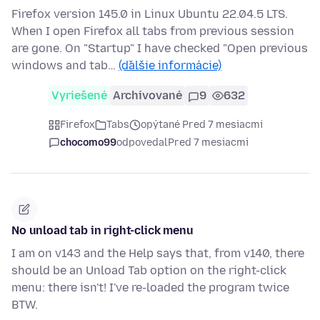
Firefox version 145.0 in Linux Ubuntu 22.04.5 LTS.
When I open Firefox all tabs from previous session
are gone. On "Startup" I have checked "Open previous
windows and tab…
(ďalšie informácie)
Vyriešené
Archivované
9
632
Firefox
Tabs
opýtané Pred 7 mesiacmi
chocomo99
odpovedal
Pred 7 mesiacmi
No unload tab in right-click menu
I am on v143 and the Help says that, from v140, there
should be an Unload Tab option on the right-click
menu: there isn't! I've re-loaded the program twice
BTW.