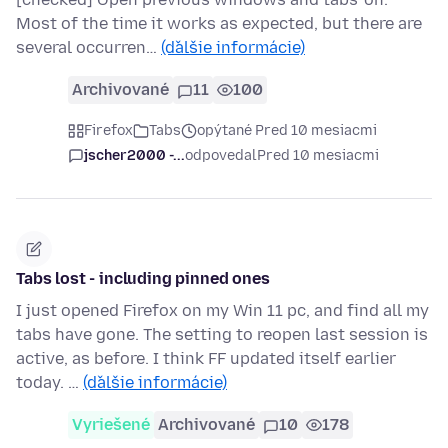
Most of the time it works as expected, but there are
several occurren…
(ďalšie informácie)
Archivované
11
100
Firefox
Tabs
opýtané Pred 10 mesiacmi
jscher2000 -...
odpovedal
Pred 10 mesiacmi
Tabs lost - including pinned ones
I just opened Firefox on my Win 11 pc, and find all my
tabs have gone. The setting to reopen last session is
active, as before. I think FF updated itself earlier
today. …
(ďalšie informácie)
Vyriešené
Archivované
10
178