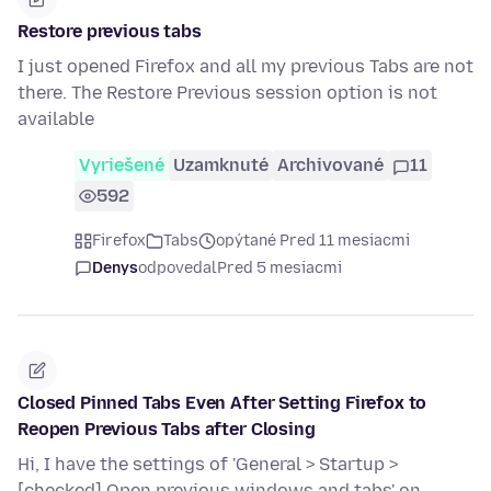
Restore previous tabs
I just opened Firefox and all my previous Tabs are not
there. The Restore Previous session option is not
available
Vyriešené
Uzamknuté
Archivované
11
592
Firefox
Tabs
opýtané Pred 11 mesiacmi
Denys
odpovedal
Pred 5 mesiacmi
Closed Pinned Tabs Even After Setting Firefox to
Reopen Previous Tabs after Closing
Hi, I have the settings of 'General > Startup >
[checked] Open previous windows and tabs' on.