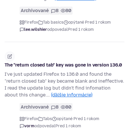
Archivované
8
80
Firefox
Tab basics
opýtané Pred 1 rokom
lee.wilshier
odpovedal
Pred 1 rokom
The "return closed tab" key was gone in version 136.0
I've just updated Firefox to 136.0 and found the
"return closed tab" key became blank and ineffective.
I read the update log but didn't find infomation
about this change.…
(ďalšie informácie)
Archivované
8
80
Firefox
Tabs
opýtané Pred 1 rokom
vorm
odpovedal
Pred 1 rokom