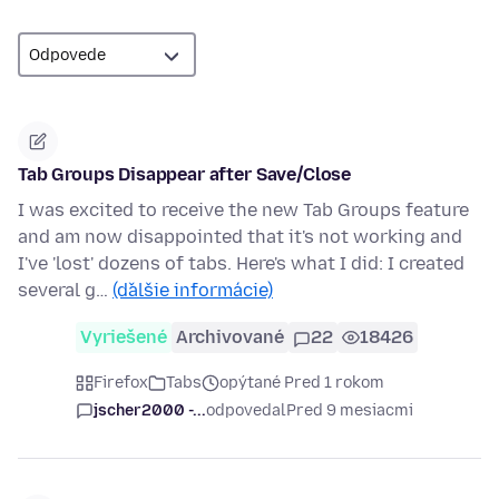
Tab Groups Disappear after Save/Close
I was excited to receive the new Tab Groups feature
and am now disappointed that it's not working and
I've 'lost' dozens of tabs. Here's what I did: I created
several g…
(ďalšie informácie)
Vyriešené
Archivované
22
18426
Firefox
Tabs
opýtané Pred 1 rokom
jscher2000 -...
odpovedal
Pred 9 mesiacmi