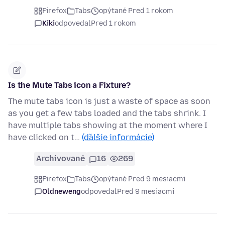
Firefox
Tabs
opýtané Pred 1 rokom
Kiki
odpovedal
Pred 1 rokom
Is the Mute Tabs icon a Fixture?
The mute tabs icon is just a waste of space as soon
as you get a few tabs loaded and the tabs shrink. I
have multiple tabs showing at the moment where I
have clicked on t…
(ďalšie informácie)
Archivované
16
269
Firefox
Tabs
opýtané Pred 9 mesiacmi
Oldneweng
odpovedal
Pred 9 mesiacmi