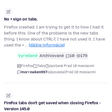
No + sign on tabs.
Firefox crashed. I am trying to get it to how I had it
before this. One of the problems is the new tabs
thing. I know about CTRL-T, I have not used it. I have
used the + …
(ďalšie informácie)
Vyriešené
Archivované
10
179
Firefox
Tabs
opýtané Pred 10 mesiacmi
morrowken997
odpovedal
Pred 10 mesiacmi
Firefox tabs don't get saved when closing Firefox -
Version 145.0