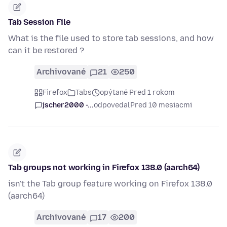
Tab Session File
What is the file used to store tab sessions, and how
can it be restored ?
Archivované
21
250
Firefox
Tabs
opýtané Pred 1 rokom
jscher2000 -...
odpovedal
Pred 10 mesiacmi
Tab groups not working in Firefox 138.0 (aarch64)
isn't the Tab group feature working on Firefox 138.0
(aarch64)
Archivované
17
200