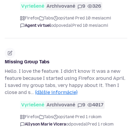
Vyriešené
Archivované
9
326
Firefox
Tabs
opýtané Pred 10 mesiacmi
Agent virtuel
odpovedal
Pred 10 mesiacmi
Missing Group Tabs
Hello. I love the feature. I didn't know it was a new
feature because I started using Firefox around April.
I saved my group tabs, very happy about it. Then I
close and s…
(ďalšie informácie)
Vyriešené
Archivované
9
4017
Firefox
Tabs
opýtané Pred 1 rokom
Allyson Marie Vicera
odpovedal
Pred 1 rokom