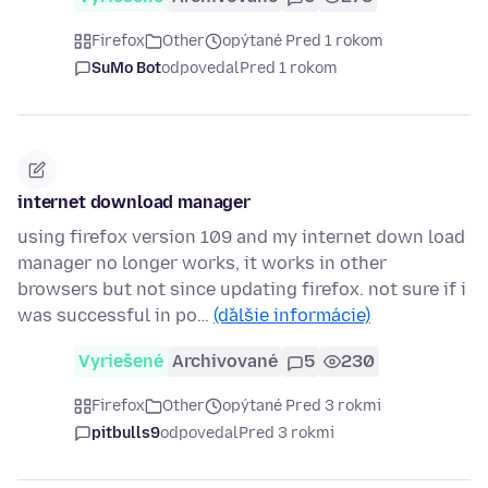
Firefox
Other
opýtané Pred 1 rokom
SuMo Bot
odpovedal
Pred 1 rokom
internet download manager
using firefox version 109 and my internet down load
manager no longer works, it works in other
browsers but not since updating firefox. not sure if i
was successful in po…
(ďalšie informácie)
Vyriešené
Archivované
5
230
Firefox
Other
opýtané Pred 3 rokmi
pitbulls9
odpovedal
Pred 3 rokmi