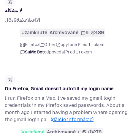
لا مشكله
الااغعلاغلاهلا9ه8ل
Uzamknuté
Archivované
6
189
Firefox
Other
opýtané Pred 1 rokom
SuMo Bot
odpovedal
Pred 1 rokom
On Firefox, Gmail doesn't autofill my login name
I run Firefox on a Mac. I've saved my gmail login
credentials in my Firefox saved passwords. About a
month ago I started having a problem where opening
the gmail login pa…
(ďalšie informácie)
Vyriešené
Archivované
5
278