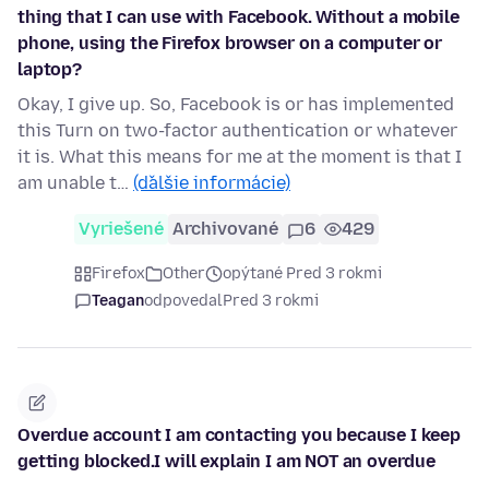
thing that I can use with Facebook. Without a mobile
phone, using the Firefox browser on a computer or
laptop?
Okay, I give up. So, Facebook is or has implemented
this Turn on two-factor authentication or whatever
it is. What this means for me at the moment is that I
am unable t…
(ďalšie informácie)
Vyriešené
Archivované
6
429
Firefox
Other
opýtané Pred 3 rokmi
Teagan
odpovedal
Pred 3 rokmi
Overdue account I am contacting you because I keep
getting blocked.I will explain I am NOT an overdue