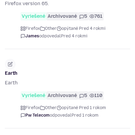
Firefox version 65.
Vyriešené
Archivované
5
761
Firefox
Other
opýtané Pred 4 rokmi
James
odpovedal
Pred 4 rokmi
Earth
Earth
Vyriešené
Archivované
5
110
Firefox
Other
opýtané Pred 1 rokom
Pw Telecom
odpovedal
Pred 1 rokom