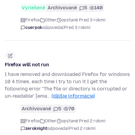
Vyriešené
Archivované
5
140
Firefox
Other
opýtané Pred 3 rokmi
cuerpok
odpovedal
Pred 3 rokmi
Firefox will not run
I have removed and downloaded Firefox for windows
10 4 times. each time i try to run it I get the
following error "The file or directory is corrupted or
un-readable" [ema…
(ďalšie informácie)
Archivované
5
70
Firefox
Other
opýtané Pred 2 rokmi
zeroknight
odpovedal
Pred 2 rokmi