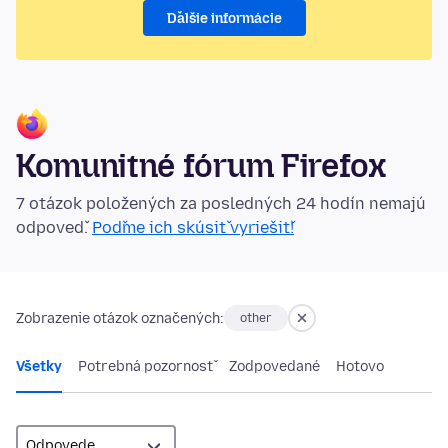
Ďalšie informácie
Komunitné fórum Firefox
7 otázok položených za posledných 24 hodín nemajú
odpoveď.
Poďme ich skúsiť vyriešiť!
Zobrazenie otázok označených:
other
Všetky
Potrebná pozornosť
Zodpovedané
Hotovo