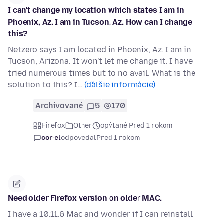
I can't change my location which states I am in
Phoenix, Az. I am in Tucson, Az. How can I change
this?
Netzero says I am located in Phoenix, Az. I am in
Tucson, Arizona. It won't let me change it. I have
tried numerous times but to no avail. What is the
solution to this? I…
(ďalšie informácie)
Archivované
5
170
Firefox
Other
opýtané Pred 1 rokom
cor-el
odpovedal
Pred 1 rokom
Need older Firefox version on older MAC.
I have a 10.11.6 Mac and wonder if I can reinstall