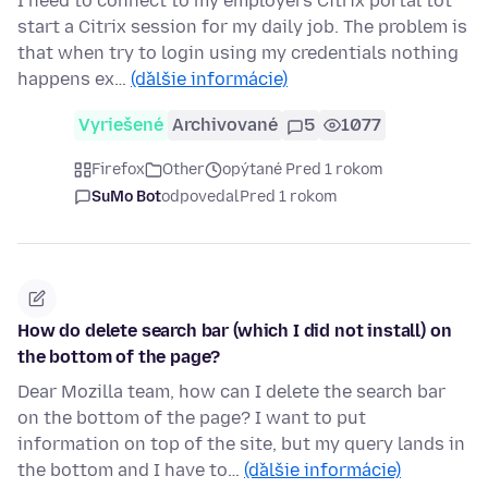
I need to connect to my employers Citrix portal tot
start a Citrix session for my daily job. The problem is
that when try to login using my credentials nothing
happens ex…
(ďalšie informácie)
Vyriešené
Archivované
5
1077
Firefox
Other
opýtané Pred 1 rokom
SuMo Bot
odpovedal
Pred 1 rokom
How do delete search bar (which I did not install) on
the bottom of the page?
Dear Mozilla team, how can I delete the search bar
on the bottom of the page? I want to put
information on top of the site, but my query lands in
the bottom and I have to…
(ďalšie informácie)