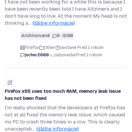
I have not been working for a while this is because I
have been recently been told I have Altzimers and I
don't have long to live. At the moment My head is not
thinking a…
(ďalšie informácie)
Archivované
6
90
Firefox
Other
opýtané Pred 1 rokom
jscher2000 -...
odpovedal
Pred 1 rokom
Firefox still uses too much RAM, memory leak issue
has not been fixed
I'm really shocked that the developers at Firefox has
not at all fixed the memory leak issue, which caused
my PC to crash three times in a row. This is clearly
unacceptab…
(ďalšie informácie)