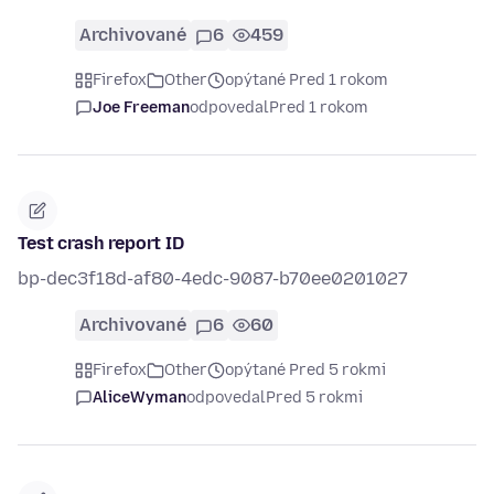
Archivované
6
459
Firefox
Other
opýtané Pred 1 rokom
Joe Freeman
odpovedal
Pred 1 rokom
Test crash report ID
bp-dec3f18d-af80-4edc-9087-b70ee0201027
Archivované
6
60
Firefox
Other
opýtané Pred 5 rokmi
AliceWyman
odpovedal
Pred 5 rokmi