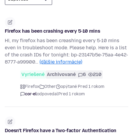
Firefox has been crashing every 5-10 mins
Hi, my firefox has been creashing every 5-10 mins
even in troubleshoot mode. Please help. Here is a list
of the crash IDs for tonight: bp-23147b5e-75aa-4e42-
8777-a99900…
(ďalšie informácie)
Vyriešené
Archivované
6
210
Firefox
Other
opýtané Pred 1 rokom
cor-el
odpovedal
Pred 1 rokom
Doesn't Firefox have a Two-factor Authentication