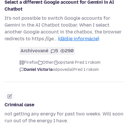
Select a different Google account for Gemini in AI
Chatbot
It's not possible to switch Google accounts for
Gemini in the AI Chatbot toolbar. When I select
another Google account in the chatbox, the browser
redirects to https://ge…
(ďalšie informácie)
Archivované
5
290
Firefox
Other
opýtané Pred 1 rokom
Daniel Victoria
odpovedal
Pred 1 rokom
Criminal case
not getting any energy for past two weeks. Will soon
run out of the energy I have.