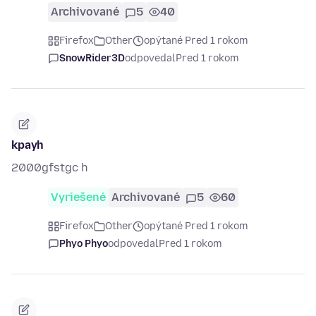
Archivované
5
40
Firefox
Other
opýtané Pred 1 rokom
SnowRider3D
odpovedal
Pred 1 rokom
kpayh
2000gfstgc h
Vyriešené
Archivované
5
60
Firefox
Other
opýtané Pred 1 rokom
Phyo Phyo
odpovedal
Pred 1 rokom