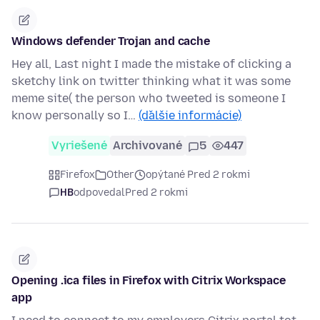
Windows defender Trojan and cache
Hey all, Last night I made the mistake of clicking a
sketchy link on twitter thinking what it was some
meme site( the person who tweeted is someone I
know personally so I…
(ďalšie informácie)
Vyriešené
Archivované
5
447
Firefox
Other
opýtané Pred 2 rokmi
HB
odpovedal
Pred 2 rokmi
Opening .ica files in Firefox with Citrix Workspace
app