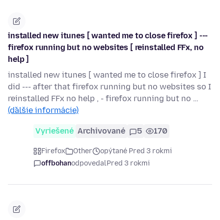
installed new itunes [ wanted me to close firefox ] ---
firefox running but no websites [ reinstalled FFx, no
help ]
installed new itunes [ wanted me to close firefox ] I
did --- after that firefox running but no websites so I
reinstalled FFx no help , - firefox running but no …
(ďalšie informácie)
Vyriešené
Archivované
5
170
Firefox
Other
opýtané Pred 3 rokmi
offbohan
odpovedal
Pred 3 rokmi