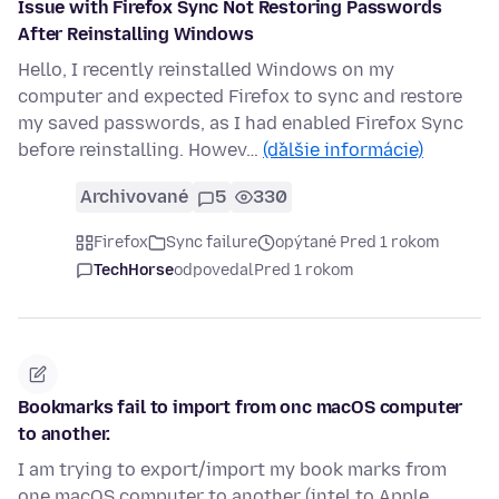
Issue with Firefox Sync Not Restoring Passwords
After Reinstalling Windows
Hello, I recently reinstalled Windows on my
computer and expected Firefox to sync and restore
my saved passwords, as I had enabled Firefox Sync
before reinstalling. Howev…
(ďalšie informácie)
Archivované
5
330
Firefox
Sync failure
opýtané Pred 1 rokom
TechHorse
odpovedal
Pred 1 rokom
Bookmarks fail to import from onc macOS computer
to another.
I am trying to export/import my book marks from
one macOS computer to another (intel to Apple