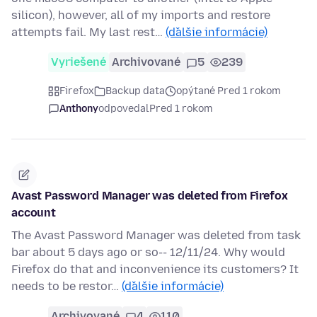
silicon), however, all of my imports and restore
attempts fail. My last rest…
(ďalšie informácie)
Vyriešené
Archivované
5
239
Firefox
Backup data
opýtané Pred 1 rokom
Anthony
odpovedal
Pred 1 rokom
Avast Password Manager was deleted from Firefox
account
The Avast Password Manager was deleted from task
bar about 5 days ago or so-- 12/11/24. Why would
Firefox do that and inconvenience its customers? It
needs to be restor…
(ďalšie informácie)
Archivované
4
110