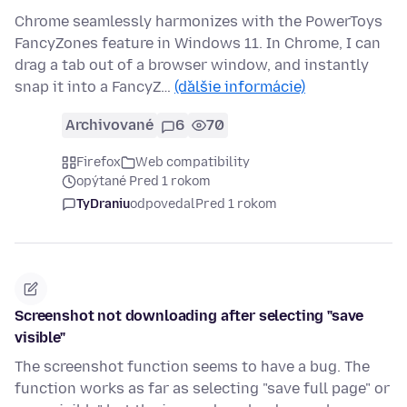
Chrome seamlessly harmonizes with the PowerToys
FancyZones feature in Windows 11. In Chrome, I can
drag a tab out of a browser window, and instantly
snap it into a FancyZ…
(ďalšie informácie)
Archivované
6
70
Firefox
Web compatibility
opýtané Pred 1 rokom
TyDraniu
odpovedal
Pred 1 rokom
Screenshot not downloading after selecting "save
visible"
The screenshot function seems to have a bug. The
function works as far as selecting "save full page" or