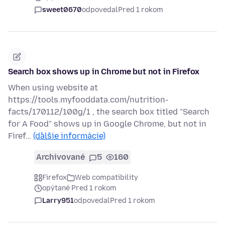
sweet0670
odpovedal
Pred 1 rokom
Search box shows up in Chrome but not in Firefox
When using website at
https://tools.myfooddata.com/nutrition-
facts/170112/100g/1 , the search box titled "Search
for A Food" shows up in Google Chrome, but not in
Firef…
(ďalšie informácie)
Archivované
5
160
Firefox
Web compatibility
opýtané Pred 1 rokom
Larry951
odpovedal
Pred 1 rokom