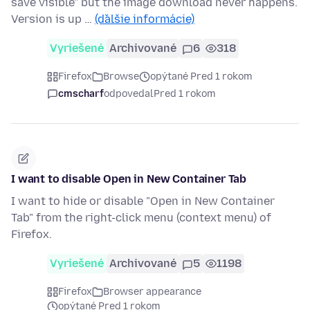
save visible" but the image download never happens.
Version is up …
(ďalšie informácie)
Vyriešené
Archivované
6
318
Firefox
Browse
opýtané Pred 1 rokom
cmscharf
odpovedal
Pred 1 rokom
I want to disable Open in New Container Tab
I want to hide or disable "Open in New Container
Tab" from the right-click menu (context menu) of
Firefox.
Vyriešené
Archivované
5
1198
Firefox
Browser appearance
opýtané Pred 1 rokom