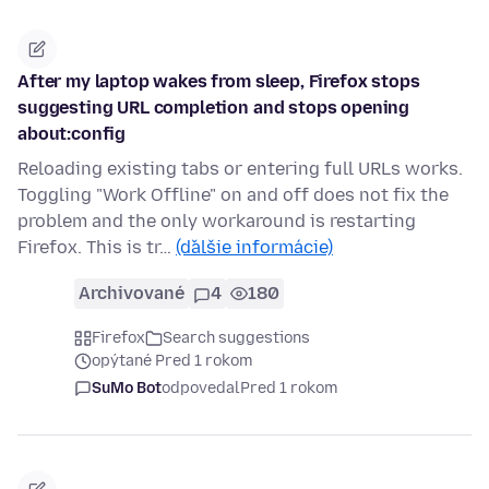
After my laptop wakes from sleep, Firefox stops
suggesting URL completion and stops opening
about:config
Reloading existing tabs or entering full URLs works.
Toggling "Work Offline" on and off does not fix the
problem and the only workaround is restarting
Firefox. This is tr…
(ďalšie informácie)
Archivované
4
180
Firefox
Search suggestions
opýtané Pred 1 rokom
SuMo Bot
odpovedal
Pred 1 rokom