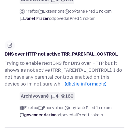
Firefox
Extensions
opýtané Pred 1 rokom
Janet Frazer
odpovedal
Pred 1 rokom
DNS over HTTP not active TRR_PARENTAL_CONTROL
Trying to enable NextDNS for DNS over HTTP but it
shows as not active (TRR_PARENTAL_CONTROL). I do
not have any parental controls enabled on this
device so im not sure wh…
(ďalšie informácie)
Archivované
4
169
Firefox
Encryption
opýtané Pred 1 rokom
govender.darian
odpovedal
Pred 1 rokom