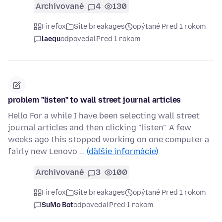
Archivované
4
130
Firefox
Site breakages
opýtané Pred 1 rokom
laequ
odpovedal
Pred 1 rokom
problem "listen" to wall street journal articles
Hello For a while I have been selecting wall street
journal articles and then clicking "listen". A few
weeks ago this stopped working on one computer a
fairly new Lenovo …
(ďalšie informácie)
Archivované
3
100
Firefox
Site breakages
opýtané Pred 1 rokom
SuMo Bot
odpovedal
Pred 1 rokom