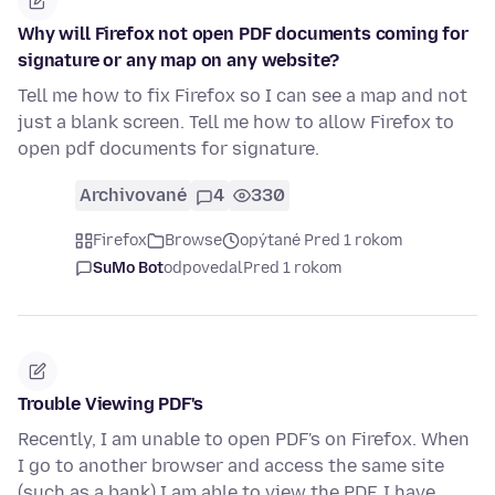
Why will Firefox not open PDF documents coming for
signature or any map on any website?
Tell me how to fix Firefox so I can see a map and not
just a blank screen. Tell me how to allow Firefox to
open pdf documents for signature.
Archivované
4
330
Firefox
Browse
opýtané Pred 1 rokom
SuMo Bot
odpovedal
Pred 1 rokom
Trouble Viewing PDF's
Recently, I am unable to open PDF's on Firefox. When
I go to another browser and access the same site
(such as a bank) I am able to view the PDF. I have