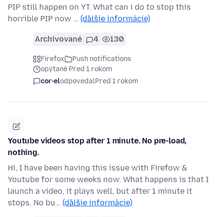
PIP still happen on YT. What can i do to stop this
horrible PIP now …
(ďalšie informácie)
Archivované
4
130
Firefox
Push notifications
opýtané Pred 1 rokom
cor-el
odpovedal
Pred 1 rokom
Youtube videos stop after 1 minute. No pre-load,
nothing.
Hi, I have been having this issue with Firefow &
Youtube for some weeks now. What happens is that I
launch a video, it plays well, but after 1 minute it
stops. No bu…
(ďalšie informácie)