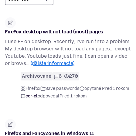
FireFox desktop will not load (most) pages
I use FF on desktop. Recently, I've run into a problem.
My desktop browser will not load any pages... except
Youtube. Youtube loads just fine, I can open a video
or brows…
(ďalšie informácie)
Archivované
6
270
Firefox
Save passwords
opýtané Pred 1 rokom
cor-el
odpovedal
Pred 1 rokom
Firefox and FancyZones in Windows 11