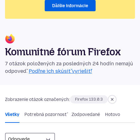
Ďalšie informácie
Komunitné fórum Firefox
7 otázok položených za posledných 24 hodín nemajú
odpoveď.
Poďme ich skúsiť vyriešiť!
Zobrazenie otázok označených:
Firefox 133.0.3
Všetky
Potrebná pozornosť
Zodpovedané
Hotovo