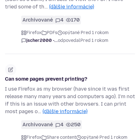
tried some of th…
(ďalšie informácie)
Archivované
4
170
Firefox
PDFs
opýtané Pred 1 rokom
jscher2000 -...
odpovedal
Pred 1 rokom
Can some pages prevent printing?
I use Firefox as my browser (have since it was first
release many many years and computers ago). I'm not
if this is an issue with other browsers. I can print
most pages o…
(ďalšie informácie)
Archivované
4
250
Firefox
Share content
opýtané Pred 1 rokom