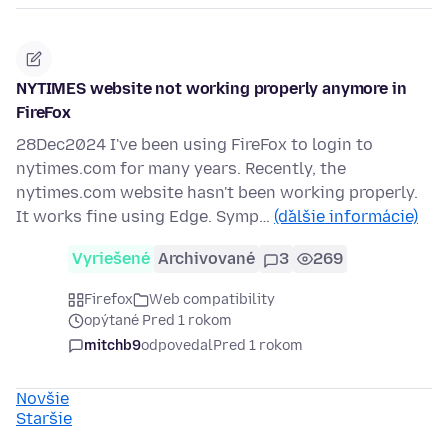
NYTIMES website not working properly anymore in
FireFox
28Dec2024 I've been using FireFox to login to
nytimes.com for many years. Recently, the
nytimes.com website hasn't been working properly.
It works fine using Edge. Symp…
(ďalšie informácie)
Vyriešené
Archivované
3
269
Firefox
Web compatibility
opýtané Pred 1 rokom
mitchb9
odpovedal
Pred 1 rokom
Novšie
Staršie