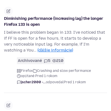
Diminishing performance (increasing lag) the longer
Firefox 133 is open
I believe this problem began in 133. I've noticed that
if FF is open for a few hours, it starts to develop a
very noticeable input lag. For example, if I'm
watching a You…
(ďalšie informácie)
Archivované
5
210
Firefox
Crashing and slow performance
opýtané Pred 1 rokom
jscher2000 -...
odpovedal
Pred 1 rokom