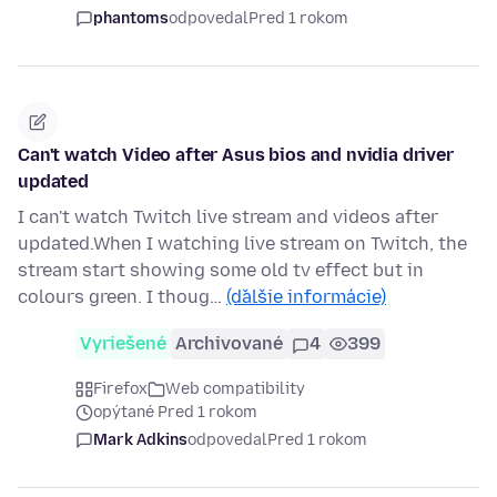
phantoms
odpovedal
Pred 1 rokom
Can't watch Video after Asus bios and nvidia driver
updated
I can't watch Twitch live stream and videos after
updated.When I watching live stream on Twitch, the
stream start showing some old tv effect but in
colours green. I thoug…
(ďalšie informácie)
Vyriešené
Archivované
4
399
Firefox
Web compatibility
opýtané Pred 1 rokom
Mark Adkins
odpovedal
Pred 1 rokom