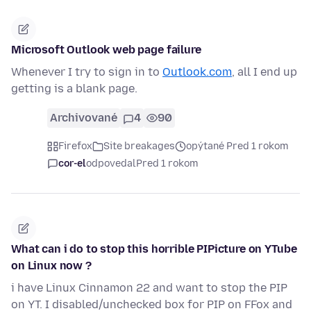
Microsoft Outlook web page failure
Whenever I try to sign in to
Outlook.com
, all I end up
getting is a blank page.
Archivované
4
90
Firefox
Site breakages
opýtané Pred 1 rokom
cor-el
odpovedal
Pred 1 rokom
What can i do to stop this horrible PIPicture on YTube
on Linux now ?
i have Linux Cinnamon 22 and want to stop the PIP
on YT. I disabled/unchecked box for PIP on FFox and