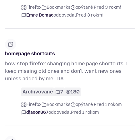
Firefox
Bookmarks
opýtané Pred 3 rokmi
Emre Domaç
odpovedal
Pred 3 rokmi
homepage shortcuts
how stop firefox changing home page shortcuts. I
keep missing old ones and don't want new ones
unless added by me. TIA
Archivované
7
180
Firefox
Bookmarks
opýtané Pred 1 rokom
djaxon867
odpovedal
Pred 1 rokom