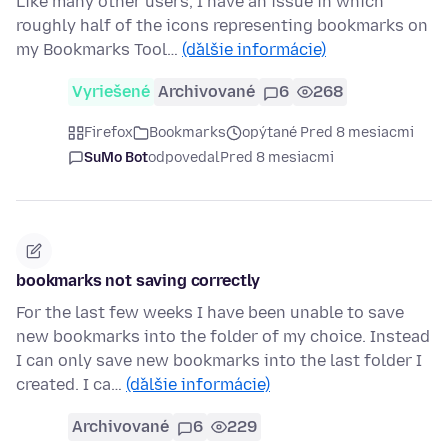
Like many other users, I have an issue in which
roughly half of the icons representing bookmarks on
my Bookmarks Tool…
(ďalšie informácie)
Vyriešené
Archivované
6
268
Firefox
Bookmarks
opýtané Pred 8 mesiacmi
SuMo Bot
odpovedal
Pred 8 mesiacmi
bookmarks not saving correctly
For the last few weeks I have been unable to save
new bookmarks into the folder of my choice. Instead
I can only save new bookmarks into the last folder I
created. I ca…
(ďalšie informácie)
Archivované
6
229