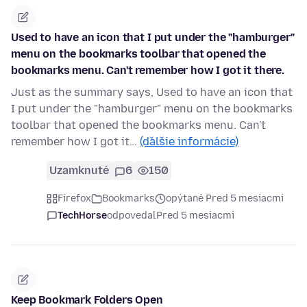
Used to have an icon that I put under the "hamburger"
menu on the bookmarks toolbar that opened the
bookmarks menu. Can't remember how I got it there.
Just as the summary says, Used to have an icon that
I put under the "hamburger" menu on the bookmarks
toolbar that opened the bookmarks menu. Can't
remember how I got it…
(ďalšie informácie)
Uzamknuté
6
150
Firefox
Bookmarks
opýtané Pred 5 mesiacmi
TechHorse
odpovedal
Pred 5 mesiacmi
Keep Bookmark Folders Open