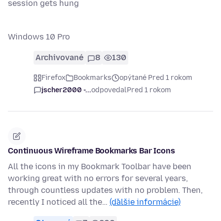
session gets hung
Windows 10 Pro
Archivované
8
130
Firefox
Bookmarks
opýtané Pred 1 rokom
jscher2000 -...
odpovedal
Pred 1 rokom
Continuous Wireframe Bookmarks Bar Icons
All the icons in my Bookmark Toolbar have been
working great with no errors for several years,
through countless updates with no problem. Then,
recently I noticed all the…
(ďalšie informácie)