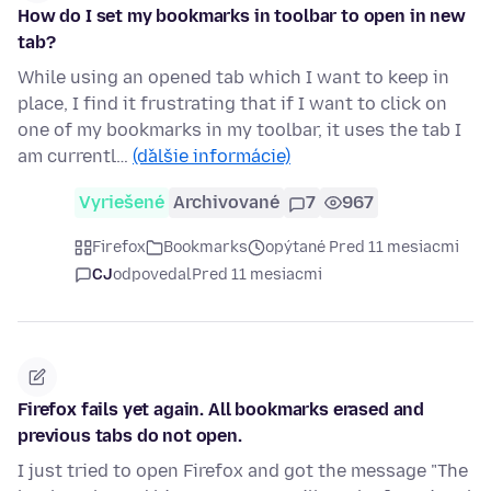
How do I set my bookmarks in toolbar to open in new
tab?
While using an opened tab which I want to keep in
place, I find it frustrating that if I want to click on
one of my bookmarks in my toolbar, it uses the tab I
am currentl…
(ďalšie informácie)
Vyriešené
Archivované
7
967
Firefox
Bookmarks
opýtané Pred 11 mesiacmi
CJ
odpovedal
Pred 11 mesiacmi
Firefox fails yet again. All bookmarks erased and
previous tabs do not open.
I just tried to open Firefox and got the message "The