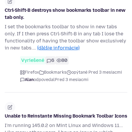
Ctrl-Shift-B destroys show bookmarks toolbar in new
tab only.
I set the bookmarks toolbar to show in new tabs
only. If I then press Ctrl-Shift-B in any tab I lose the
functionality of having the toolbar show exclusively
in new tabs.…
(ďalšie informácie)
Vyriešené
6
80
Firefox
Bookmarks
opýtané Pred 3 mesiacmi
Alan
odpovedal
Pred 3 mesiacmi
Unable to Reinstante Missing Bookmark Toolbar Icons
I'm running 145.0.2 on Mint Linux and Windows 11...