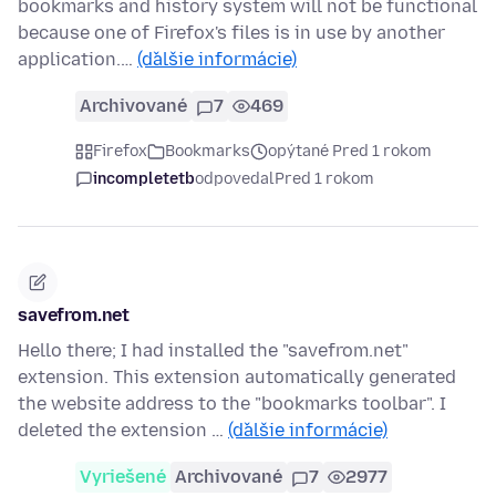
bookmarks and history system will not be functional
because one of Firefox's files is in use by another
application.…
(ďalšie informácie)
Archivované
7
469
Firefox
Bookmarks
opýtané Pred 1 rokom
incompletetb
odpovedal
Pred 1 rokom
savefrom.net
Hello there; I had installed the "savefrom.net"
extension. This extension automatically generated
the website address to the "bookmarks toolbar". I
deleted the extension …
(ďalšie informácie)
Vyriešené
Archivované
7
2977