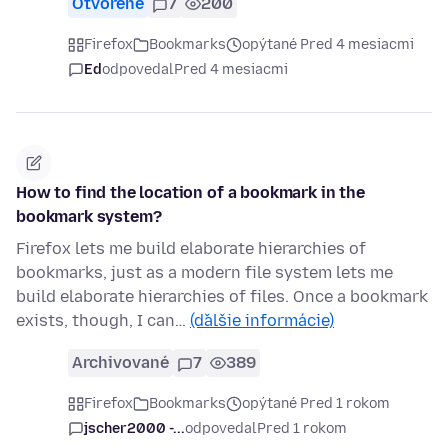
Otvorené
7
200
Firefox
Bookmarks
opýtané Pred 4 mesiacmi
Ed
odpovedal
Pred 4 mesiacmi
How to find the location of a bookmark in the
bookmark system?
Firefox lets me build elaborate hierarchies of
bookmarks, just as a modern file system lets me
build elaborate hierarchies of files. Once a bookmark
exists, though, I can…
(ďalšie informácie)
Archivované
7
389
Firefox
Bookmarks
opýtané Pred 1 rokom
jscher2000 -...
odpovedal
Pred 1 rokom