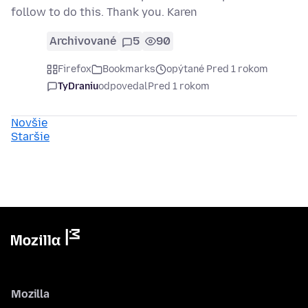
follow to do this. Thank you. Karen
Archivované
5
90
Firefox
Bookmarks
opýtané Pred 1 rokom
TyDraniu
odpovedal
Pred 1 rokom
Novšie
Staršie
Mozilla