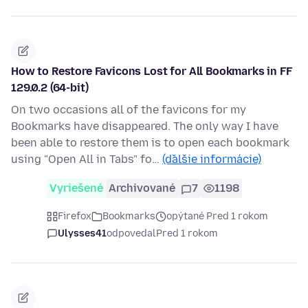
How to Restore Favicons Lost for All Bookmarks in FF
129.0.2 (64-bit)
On two occasions all of the favicons for my
Bookmarks have disappeared. The only way I have
been able to restore them is to open each bookmark
using "Open All in Tabs" fo…
(ďalšie informácie)
Vyriešené
Archivované
7
1198
Firefox
Bookmarks
opýtané Pred 1 rokom
Ulysses41
odpovedal
Pred 1 rokom