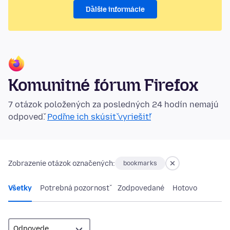
Ďalšie informácie
Komunitné fórum Firefox
7 otázok položených za posledných 24 hodín nemajú
odpoveď.
Poďme ich skúsiť vyriešiť!
Zobrazenie otázok označených:
bookmarks
Všetky
Potrebná pozornosť
Zodpovedané
Hotovo