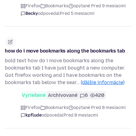
Firefox
Bookmarks
opýtané Pred 9 mesiacmi
Becky
odpovedal
Pred 5 mesiacmi
how do i move bookmarks along the bookmarks tab
bold text how do i move bookmarks along the
bookmarks tab I have just bought a new computer.
Got firefox working and I have bookmarks on the
bookmarks tab below the sear…
(ďalšie informácie)
Vyriešené
Archivované
6
420
Firefox
Bookmarks
opýtané Pred 8 mesiacmi
kpflude
odpovedal
Pred 8 mesiacmi