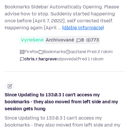
Bookmarks Sidebar Automatically Opening. Please
advise how to stop. Suddenly started happening
once before [April 7, 2022], self corrected itself.
Happening again [April …
(ďalšie informácie)
Vyriešené
Archivované
8
773
Firefox
Bookmarks
opýtané Pred 2 rokmi
chris.r.hargrave
odpovedal
Pred 1 rokom
Since Updating to 133.0.3 I can't access my
bookmarks - they also moved from left side and my
session gets hung
Since Updating to 133.0.3 I can't access my
bookmarks - they also moved from left side and my