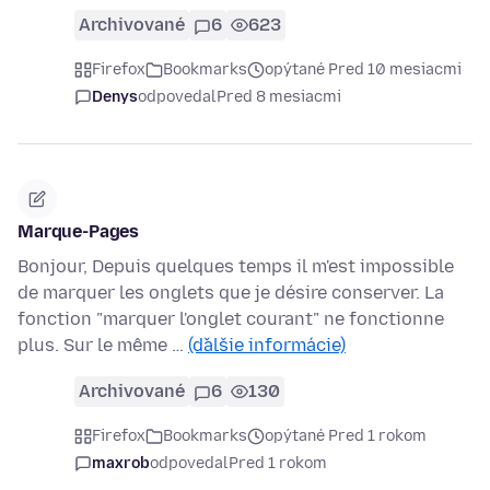
Archivované
6
623
Firefox
Bookmarks
opýtané Pred 10 mesiacmi
Denys
odpovedal
Pred 8 mesiacmi
Marque-Pages
Bonjour, Depuis quelques temps il m'est impossible
de marquer les onglets que je désire conserver. La
fonction "marquer l'onglet courant" ne fonctionne
plus. Sur le même …
(ďalšie informácie)
Archivované
6
130
Firefox
Bookmarks
opýtané Pred 1 rokom
maxrob
odpovedal
Pred 1 rokom