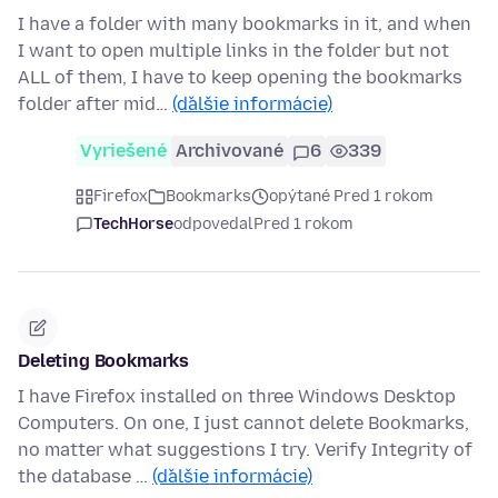
I have a folder with many bookmarks in it, and when
I want to open multiple links in the folder but not
ALL of them, I have to keep opening the bookmarks
folder after mid…
(ďalšie informácie)
Vyriešené
Archivované
6
339
Firefox
Bookmarks
opýtané Pred 1 rokom
TechHorse
odpovedal
Pred 1 rokom
Deleting Bookmarks
I have Firefox installed on three Windows Desktop
Computers. On one, I just cannot delete Bookmarks,
no matter what suggestions I try. Verify Integrity of
the database …
(ďalšie informácie)