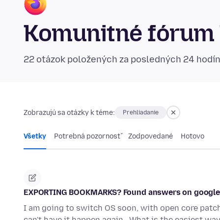
Komunitné fórum 
22 otázok položených za posledných 24 hodí
Zobrazujú sa otázky k téme:
Prehliadanie
Všetky
Potrebná pozornosť
Zodpovedané
Hotovo
EXPORTING BOOKMARKS? Found answers on google b
I am going to switch OS soon, with open core patche
can't have it happen again.. What is the easiest wa