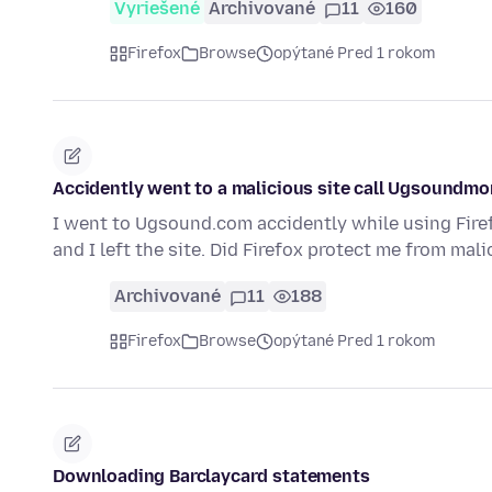
Vyriešené
Archivované
11
160
Firefox
Browse
opýtané Pred 1 rokom
Accidently went to a malicious site call Ugsoundmo
I went to Ugsound.com accidently while using Fire
and I left the site. Did Firefox protect me from mal
Archivované
11
188
Firefox
Browse
opýtané Pred 1 rokom
Downloading Barclaycard statements