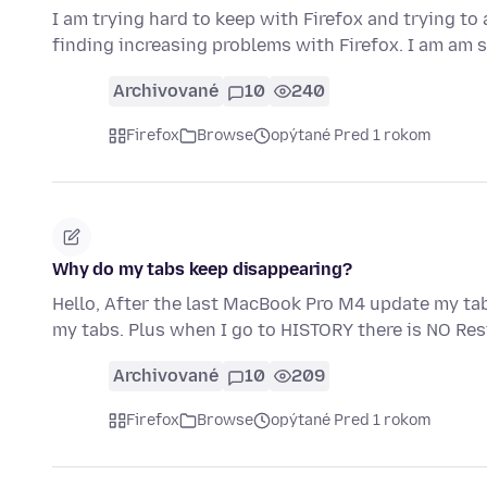
I am trying hard to keep with Firefox and trying 
finding increasing problems with Firefox. I am am s
Archivované
10
240
Firefox
Browse
opýtané Pred 1 rokom
Why do my tabs keep disappearing?
Hello, After the last MacBook Pro M4 update my ta
my tabs. Plus when I go to HISTORY there is NO Re
Archivované
10
209
Firefox
Browse
opýtané Pred 1 rokom