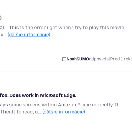
)
 - This is the error i get when i try to play this movie .
fox…
(ďalšie informácie)
NoahSUMO
odpovedal
Pred 1 ro
fox. Does work in Microsoft Edge.
lays some screens within Amazon Prime correctly. It
fficult to read, u…
(ďalšie informácie)