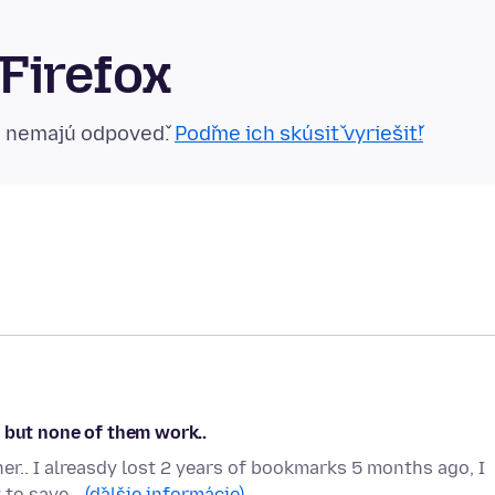
Firefox
n nemajú odpoveď.
Poďme ich skúsiť vyriešiť!
ut none of them work..
r.. I alreasdy lost 2 years of bookmarks 5 months ago, I
y to save…
(ďalšie informácie)