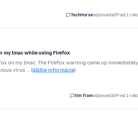
TechHorse
odpovedal
Pred 1 ro
n my Imac while using Firefox
fox on my Imac. The Firefox warning came up immediately
icious virus …
(ďalšie informácie)
tim fram
odpovedal
Pred 1 ro