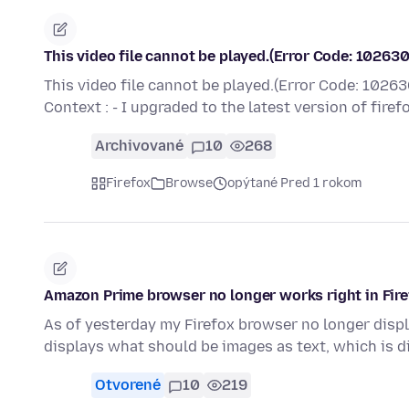
This video file cannot be played.(Error Code: 102630
This video file cannot be played.(Error Code: 102630).
Context : - I upgraded to the latest version of fire
Archivované
10
268
Firefox
Browse
opýtané Pred 1 rokom
Amazon Prime browser no longer works right in Fire
As of yesterday my Firefox browser no longer disp
displays what should be images as text, which is di
Otvorené
10
219