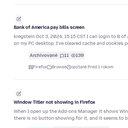
Bank of America pay bills screen
kregstein Oct 3, 2024, 15:15 CST I can login to B 
on my PC desktop. I've cleared cache and cookies p
Archivované
11
139
Firefox
Browse
opýtané Pred 1 rokom
Window Titler not showing in Firefox
When I open up the Add-ons Manager it shows Window
there is no button showing for it, and it seems to 