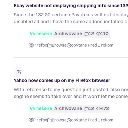
Ebay website not displaying shipping info since 13
Since the 132.02 certain eBay items will not display
disabled all and I have the same addons installed
Vyriešené
Archivované
12
110
Firefox
Browse
opýtané Pred 1 rokom
Yahoo now comes up on my Firefox browser
With reference to my question just posted, also no
engine seems to take over and it won't let me come
Vyriešené
Archivované
12
473
Firefox
Browse
opýtané Pred 1 rokom