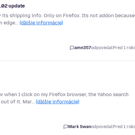
2.02 update
 its shipping info. Only on Firefox. Its not addon because
 on edge…
(ďalšie informácie)
amn357
odpovedal
Pred 1 ro
w when I click on my Firefox browser, the Yahoo search
 out of it. Mar…
(ďalšie informácie)
Mark Swan
odpovedal
Pred 1 ro