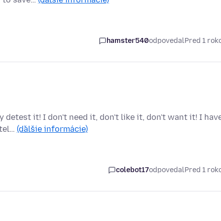
hamster540
odpovedal
Pred 1 ro
test it! I don't need it, don't like it, don't want it! I hav
 tel…
(ďalšie informácie)
colebot17
odpovedal
Pred 1 ro