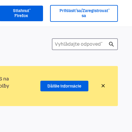
Stiahnuť
Prihlásiť sa/Zaregistrovať
Firefox
sa
S na
oľby
Ďalšie informácie