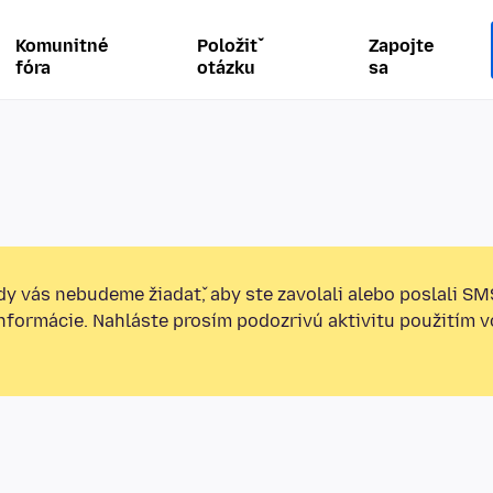
Komunitné
Položiť
Zapojte
fóra
otázku
sa
y vás nebudeme žiadať, aby ste zavolali alebo poslali SM
informácie. Nahláste prosím podozrivú aktivitu použitím v