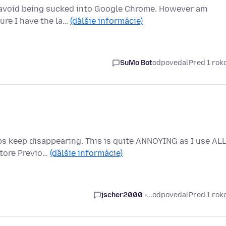
to avoid being sucked into Google Chrome. However am
ure I have the la…
(ďalšie informácie)
SuMo Bot
odpovedal
Pred 1 ro
bs keep disappearing. This is quite ANNOYING as I use AL
store Previo…
(ďalšie informácie)
jscher2000 -...
odpovedal
Pred 1 ro