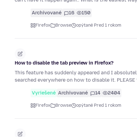
Archivované
16
150
Firefox
Browse
opýtané Pred 1 rokom
How to disable the tab preview in Firefox?
This feature has suddenly appeared and I absolutely de
searched everywhere on how to disable it. PLEASE
Vyriešené
Archivované
14
2404
Firefox
Browse
opýtané Pred 1 rokom