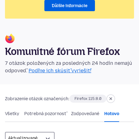
Ďalšie informácie
Komunitné fórum Firefox
7 otázok položených za posledných 24 hodín nemajú
odpoveď.
Poďme ich skúsiť vyriešiť!
Zobrazenie otázok označených:
Firefox 115.8.0
Všetky
Potrebná pozornosť
Zodpovedané
Hotovo