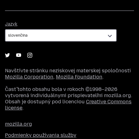
Jazyk
Jazyk
Navštívte stránku neziskovej materskej spoločnosti
Mozilla Corporation
,
Mozilla Foundation
.
Časť tohto obsahu bola v rokoch ©1998–2026
vytvorená individuálnymi prispievateľmi mozilla.org.
Obsah je dostupný pod licenciou
Creative Commons
license
.
mozilla.org
Podmienky používania služby