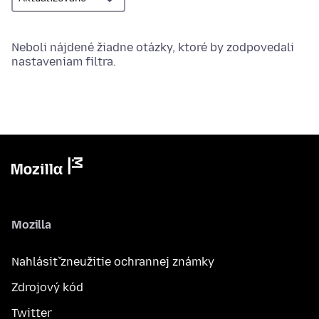
Neboli nájdené žiadne otázky, ktoré by zodpovedali
nastaveniam filtra.
Mozilla
Nahlásiť zneužitie ochrannej známky
Zdrojový kód
Twitter