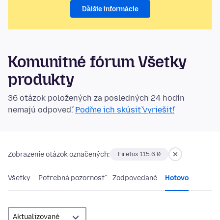
Ďalšie informácie
Komunitné fórum Všetky
produkty
36 otázok položených za posledných 24 hodín
nemajú odpoveď.
Poďme ich skúsiť vyriešiť!
Zobrazenie otázok označených:
Firefox 115.6.0
Všetky
Potrebná pozornosť
Zodpovedané
Hotovo