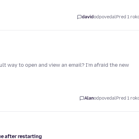
david
odpovedal
Pred 1 ro
ault way to open and view an email? I'm afraid the new
Alan
odpovedal
Pred 1 ro
e after restarting