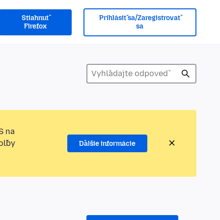
Stiahnuť
Prihlásiť sa/Zaregistrovať
Firefox
sa
S na
oľby
Ďalšie informácie