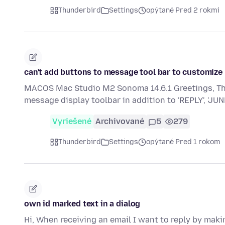
Thunderbird
Settings
opýtané Pred 2 rokmi
can't add buttons to message tool bar to customize
MACOS Mac Studio M2 Sonoma 14.6.1 Greetings, Thu
message display toolbar in addition to 'REPLY', 'JUN
Vyriešené
Archivované
5
279
Thunderbird
Settings
opýtané Pred 1 rokom
own id marked text in a dialog
Hi, When receiving an email I want to reply by maki