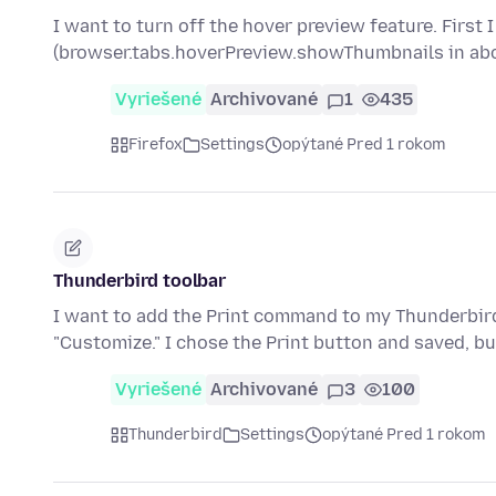
I want to turn off the hover preview feature. First 
(browser.tabs.hoverPreview.showThumbnails in abo
Vyriešené
Archivované
1
435
Firefox
Settings
opýtané Pred 1 rokom
Thunderbird toolbar
I want to add the Print command to my Thunderbird 
"Customize." I chose the Print button and saved, but 
Vyriešené
Archivované
3
100
Thunderbird
Settings
opýtané Pred 1 rokom