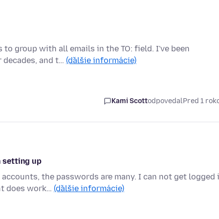
o group with all emails in the TO: field. I've been
r decades, and t…
(ďalšie informácie)
Kami Scott
odpovedal
Pred 1 ro
 setting up
 accounts, the passwords are many. I can not get logged 
unt does work…
(ďalšie informácie)