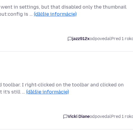
I went in settings, but that disabled only the thumbnail
ut:config is …
(ďalšie informácie)
jazz912x
odpovedal
Pred 1 ro
toolbar. I right-clicked on the toolbar and clicked on
it's still …
(ďalšie informácie)
Vicki Diane
odpovedal
Pred 1 ro