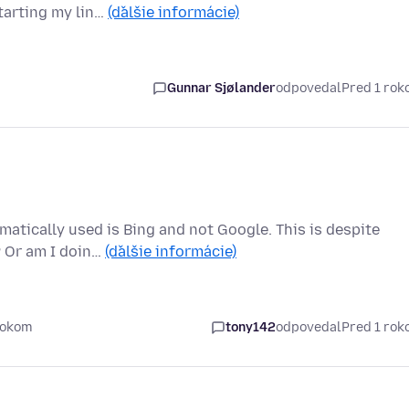
starting my lin…
(ďalšie informácie)
Gunnar Sjølander
odpovedal
Pred 1 ro
matically used is Bing and not Google. This is despite
? Or am I doin…
(ďalšie informácie)
rokom
tony142
odpovedal
Pred 1 ro