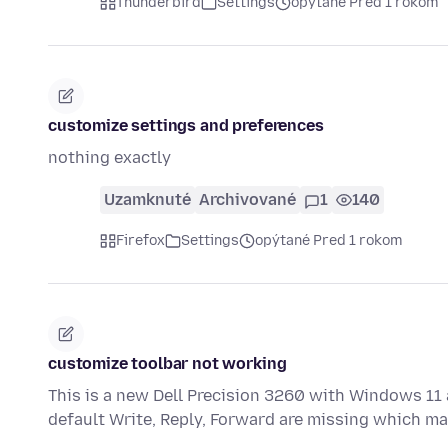
Thunderbird
Settings
opýtané Pred 1 rokom
customize settings and preferences
nothing exactly
Uzamknuté
Archivované
1
140
Firefox
Settings
opýtané Pred 1 rokom
customize toolbar not working
This is a new Dell Precision 3260 with Windows 11 a
default Write, Reply, Forward are missing which m