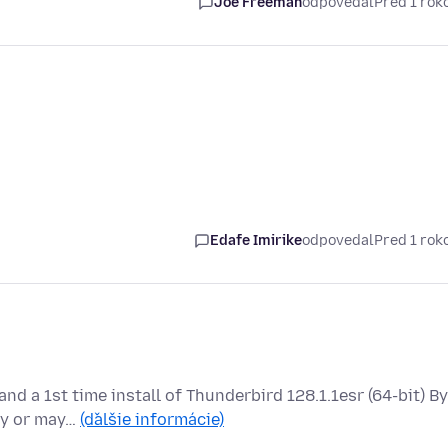
Joe Freeman
odpovedal
Pred 1 ro
Edafe Imirike
odpovedal
Pred 1 ro
nd a 1st time install of Thunderbird 128.1.1esr (64-bit) By
ay or may…
(ďalšie informácie)