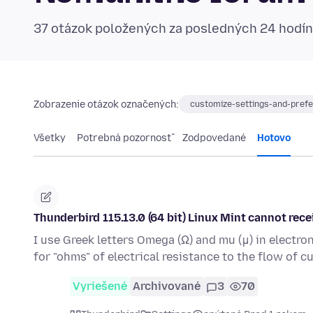
37 otázok položených za posledných 24 hodí
Zobrazenie otázok označených:
customize-settings-and-pref
Všetky
Potrebná pozornosť
Zodpovedané
Hotovo
Thunderbird 115.13.0 (64 bit) Linux Mint cannot rece
I use Greek letters Omega (Ω) and mu (μ) in electr
for "ohms" of electrical resistance to the flow of c
Vyriešené
Archivované
3
70