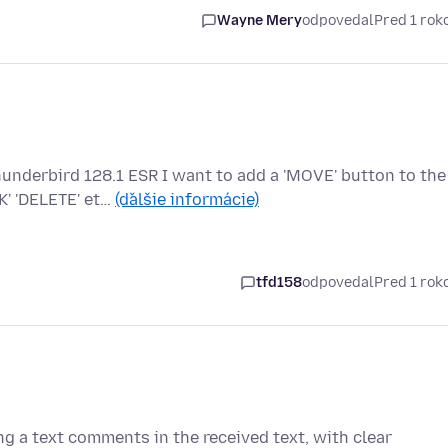
Wayne Mery
odpovedal
Pred 1 ro
nderbird 128.1 ESR I want to add a 'MOVE' button to the
K' 'DELETE' et…
(ďalšie informácie)
tfd158
odpovedal
Pred 1 ro
ng a text comments in the received text, with clear