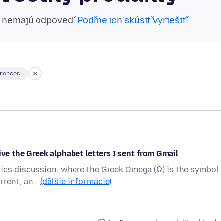
n nemajú odpoveď.
Poďme ich skúsiť vyriešiť!
erences
ive the Greek alphabet letters I sent from Gmail
onics discussion, where the Greek Omega (Ω) is the symbol
urrent, an…
(ďalšie informácie)