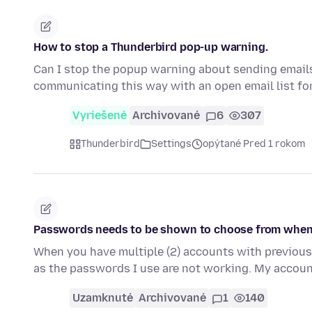
How to stop a Thunderbird pop-up warning.
Can I stop the popup warning about sending emails t
communicating this way with an open email list fo
Vyriešené
Archivované
6
307
Thunderbird
Settings
opýtané Pred 1 rokom
Passwords needs to be shown to choose from when
When you have multiple (2) accounts with previous
as the passwords I use are not working. My acco
Uzamknuté
Archivované
1
140