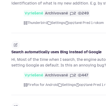
identification of what is my new addition. E.g. by 
Vyriešené
Archivované
2
249
Thunderbird
Settings
opýtané Pred 1 rokom
Search automatically uses Bing instead of Google
Hi, Most of the time when I search, the engine auto
setting Google as default. Is this an annoying bug
Vyriešené
Archivované
2
447
Firefox for Android
Settings
opýtané Pred 1 