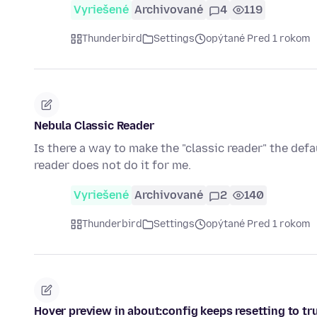
Vyriešené
Archivované
4
119
Thunderbird
Settings
opýtané Pred 1 rokom
Nebula Classic Reader
Is there a way to make the "classic reader" the def
reader does not do it for me.
Vyriešené
Archivované
2
140
Thunderbird
Settings
opýtané Pred 1 rokom
Hover preview in about:config keeps resetting to tru