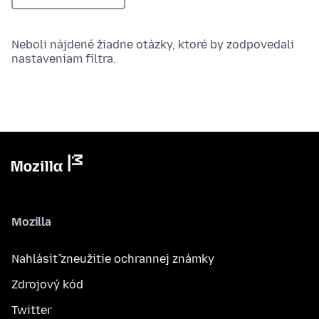
Neboli nájdené žiadne otázky, ktoré by zodpovedali
nastaveniam filtra.
Mozilla
Nahlásiť zneužitie ochrannej známky
Zdrojový kód
Twitter