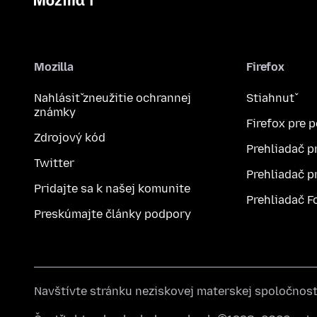
Mozilla
Firefox
Nahlásiť zneužitie ochrannej
Stiahnuť
známky
Firefox pre 
Zdrojový kód
Prehliadač p
Twitter
Prehliadač p
Pridajte sa k našej komunite
Prehliadač F
Preskúmajte články podpory
Navštívte stránku neziskovej materskej spoločnos