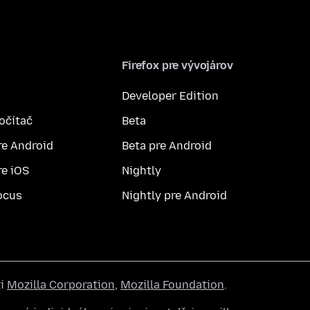
Firefox pre vývojárov
Developer Edition
počítač
Beta
re Android
Beta pre Android
re iOS
Nightly
ocus
Nightly pre Android
ti
Mozilla Corporation
,
Mozilla Foundation
.