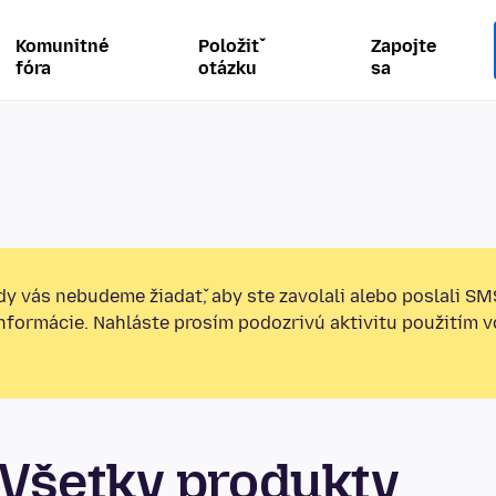
Komunitné
Položiť
Zapojte
fóra
otázku
sa
y vás nebudeme žiadať, aby ste zavolali alebo poslali SM
informácie. Nahláste prosím podozrivú aktivitu použitím v
Všetky produkty