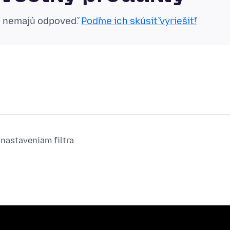
n nemajú odpoveď.
Poďme ich skúsiť vyriešiť!
nastaveniam filtra.