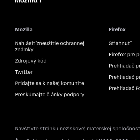
Mozilla
Firefox
Nahlásiť zneužitie ochrannej
Stiahnuť
známky
Firefox pre 
Zdrojový kód
Prehliadač p
Twitter
Prehliadač p
Pridajte sa k našej komunite
Prehliadač F
Preskúmajte články podpory
Navštívte stránku neziskovej materskej spoločnos