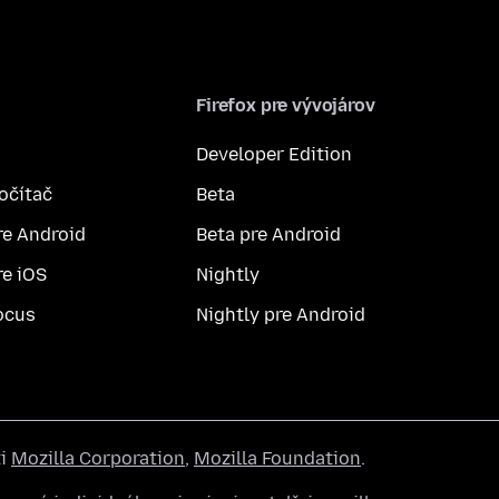
Firefox pre vývojárov
Developer Edition
počítač
Beta
re Android
Beta pre Android
re iOS
Nightly
ocus
Nightly pre Android
ti
Mozilla Corporation
,
Mozilla Foundation
.