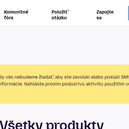
Komunitné
Položiť
Zapojte
fóra
otázku
sa
y vás nebudeme žiadať, aby ste zavolali alebo poslali SM
informácie. Nahláste prosím podozrivú aktivitu použitím v
Všetky produkty