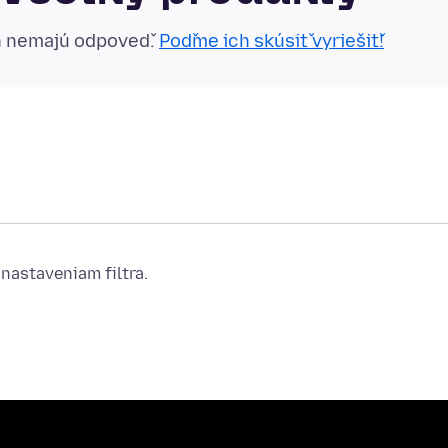
n nemajú odpoveď.
Poďme ich skúsiť vyriešiť!
nastaveniam filtra.