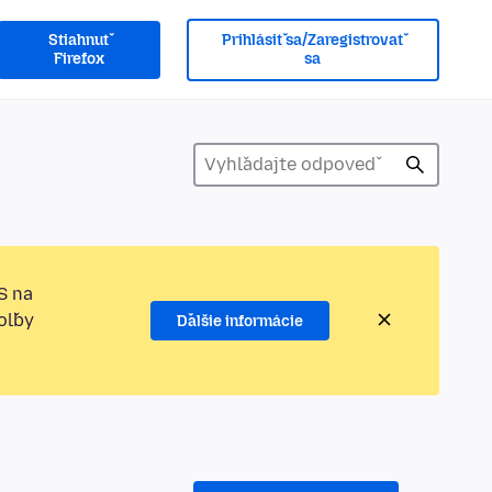
Stiahnuť
Prihlásiť sa/Zaregistrovať
Firefox
sa
S na
oľby
Ďalšie informácie