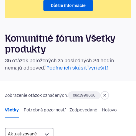
Ďalšie informácie
Komunitné fórum Všetky
produkty
35 otázok položených za posledných 24 hodín
nemajú odpoveď.
Poďme ich skúsiť vyriešiť!
Zobrazenie otázok označených:
bug1909666
Všetky
Potrebná pozornosť
Zodpovedané
Hotovo