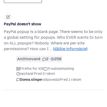
PayPal doesn't show
PayPal popup is a blank page. There seems to be only
a global setting for popups. Who EVER wants to turn
on ALL popups? Nobody. Where are per-site
permissions? How can I …
(ďalšie informácie)
Archivované
2
258
Firefox for iOS
Troubleshooting
opýtané Pred 2 rokmi
Donna.slinger
odpovedal
Pred 1 rokom