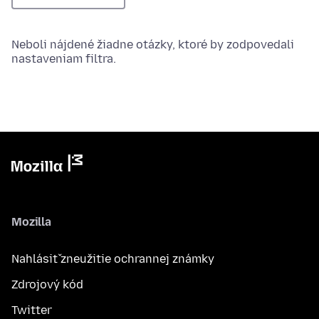
Neboli nájdené žiadne otázky, ktoré by zodpovedali
nastaveniam filtra.
Mozilla
Nahlásiť zneužitie ochrannej známky
Zdrojový kód
Twitter