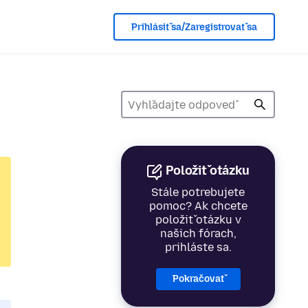
Prihlásiť sa/Zaregistrovať sa
Položiť otázku
Stále potrebujete
pomoc? Ak chcete
položiť otázku v
našich fórach,
prihláste sa.
Pokračovať