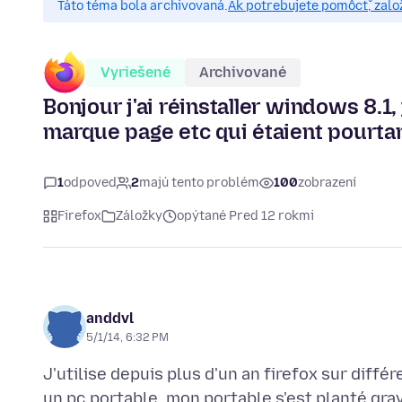
Táto téma bola archivovaná.
Ak potrebujete pomôcť, zalo
Vyriešené
Archivované
Bonjour j'ai réinstaller windows 8.1
marque page etc qui étaient pourta
1
odpoveď
2
majú tento problém
100
zobrazení
Firefox
Záložky
opýtané Pred 12 rokmi
anddvl
5/1/14, 6:32 PM
J'utilise depuis plus d'un an firefox sur diffé
un pc portable, mon portable s'est planté grave