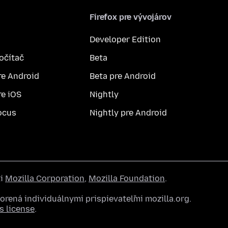
Firefox pre vývojárov
Developer Edition
počítač
Beta
re Android
Beta pre Android
re iOS
Nightly
ocus
Nightly pre Android
ti
Mozilla Corporation
,
Mozilla Foundation
.
rená individuálnymi prispievateľmi mozilla.org.
 license
.