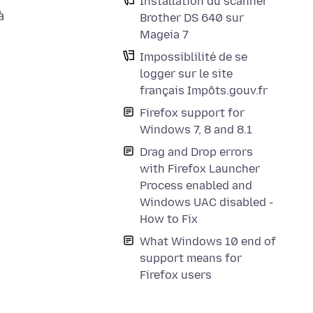
Installation du scanner
à
Brother DS 640 sur
Mageia 7
Impossiblilité de se
logger sur le site
français Impôts.gouv.fr
Firefox support for
Windows 7, 8 and 8.1
Drag and Drop errors
with Firefox Launcher
Process enabled and
Windows UAC disabled -
How to Fix
What Windows 10 end of
support means for
Firefox users