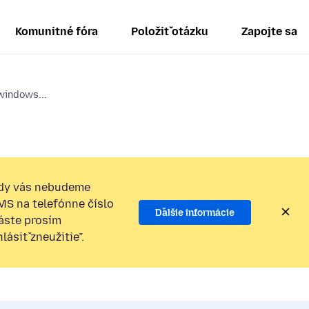
Komunitné fóra
Položiť otázku
Zapojte sa
 windows...
dy vás nebudeme
SMS na telefónne číslo
Ďalšie informácie
láste prosím
ásiť zneužitie”.