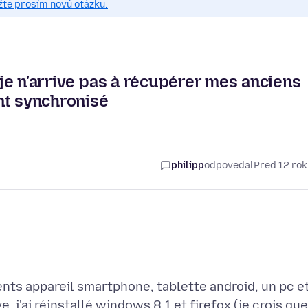
žte prosím novú otázku.
, je n'arrive pas à récupérer mes anciens
nt synchronisé
philipp
odpovedal
Pred 12 ro
rents appareil smartphone, tablette android, un pc e
, j'ai réinstallé windows 8.1 et firefox (je crois que