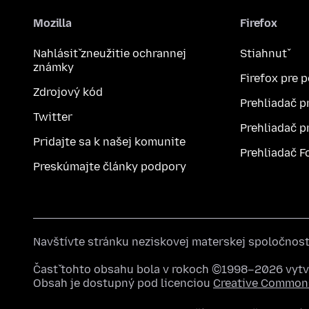
Mozilla
Firefox
Nahlásiť zneužitie ochrannej
Stiahnuť
známky
Firefox pre 
Zdrojový kód
Prehliadač p
Twitter
Prehliadač p
Pridajte sa k našej komunite
Prehliadač F
Preskúmajte články podpory
Navštívte stránku neziskovej materskej spoločnos
Časť tohto obsahu bola v rokoch ©1998–2026 vytvo
Obsah je dostupný pod licenciou
Creative Commons