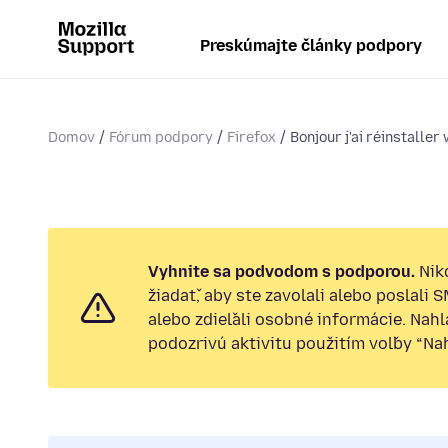
Preskúmajte články podpory
Domov
Fórum podpory
Firefox
Bonjour j'ai réinstaller
Vyhnite sa podvodom s podporou.
Nik
žiadať, aby ste zavolali alebo poslali 
alebo zdieľali osobné informácie. Nah
podozrivú aktivitu použitím voľby “Nahl