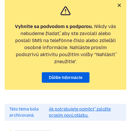
Vyhnite sa podvodom s podporou.
Nikdy vás
nebudeme žiadať, aby ste zavolali alebo
poslali SMS na telefónne číslo alebo zdieľali
osobné informácie. Nahláste prosím
podozrivú aktivitu použitím voľby “Nahlásiť
zneužitie”.
Ďalšie informácie
Táto téma bola
Ak potrebujete pomôcť, založte
archivovaná.
prosím novú otázku.