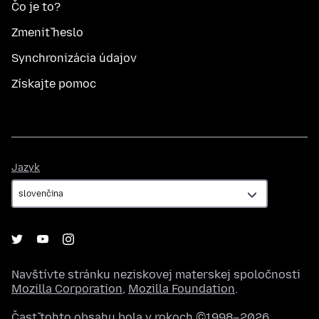
Čo je to?
Zmeniť heslo
Synchronizácia údajov
Získajte pomoc
Jazyk
Jazyk
Navštívte stránku neziskovej materskej spoločnosti
Mozilla Corporation
,
Mozilla Foundation
.
Časť tohto obsahu bola v rokoch ©1998–2026