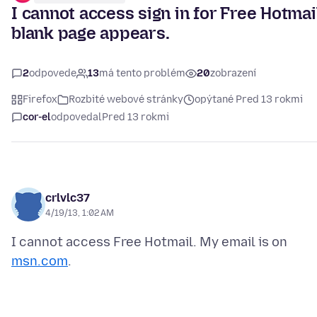
I cannot access sign in for Free Hotmail
blank page appears.
2
odpovede
13
má tento problém
20
zobrazení
Firefox
Rozbité webové stránky
opýtané Pred 13 rokmi
cor-el
odpovedal
Pred 13 rokmi
crlvlc37
4/19/13, 1:02 AM
I cannot access Free Hotmail. My email is on
msn.com