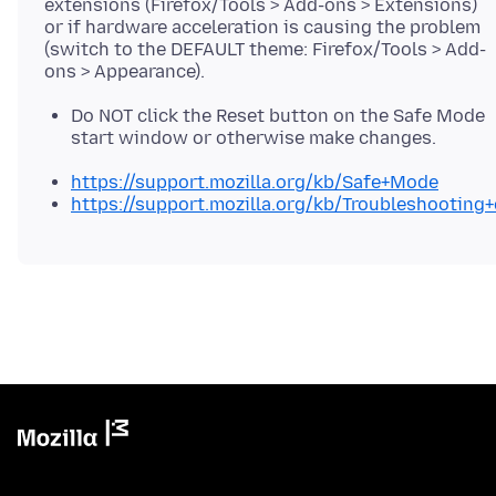
extensions (Firefox/Tools > Add-ons > Extensions)
or if hardware acceleration is causing the problem
(switch to the DEFAULT theme: Firefox/Tools > Add-
Do NOT click the Reset button on the Safe Mode
start window or otherwise make changes.
https://support.mozilla.org/kb/Safe+Mode
https://support.mozilla.org/kb/Troubleshootin