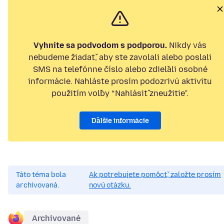
Vyhnite sa podvodom s podporou.
Nikdy vás
nebudeme žiadať, aby ste zavolali alebo poslali
SMS na telefónne číslo alebo zdieľali osobné
informácie. Nahláste prosím podozrivú aktivitu
použitím voľby “Nahlásiť zneužitie”.
Ďalšie informácie
Táto téma bola
Ak potrebujete pomôcť, založte prosím
archivovaná.
novú otázku.
Archivované