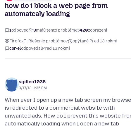
how do i block a web page from
automatcaly loading
1
odpoveď
3
majú tento problém
420
zobrazení
Firefox
Riešenie problémov
opýtané Pred 13 rokmi
cor-el
odpovedal
Pred 13 rokmi
sgillen1036
3/17/13, 1:35 PM
When ever I open up a new tab screen my browse
is redirected to a commercial website with
unwanted ads. How do I prevent this website fr