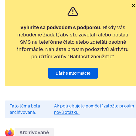
Vyhnite sa podvodom s podporou.
Nikdy vás
nebudeme žiadať, aby ste zavolali alebo poslali
SMS na telefónne číslo alebo zdieľali osobné
informácie. Nahláste prosím podozrivú aktivitu
použitím voľby “Nahlásiť zneužitie”.
Ďalšie informácie
Táto téma bola
Ak potrebujete pomôcť, založte prosím
archivovaná.
novú otázku.
Archivované