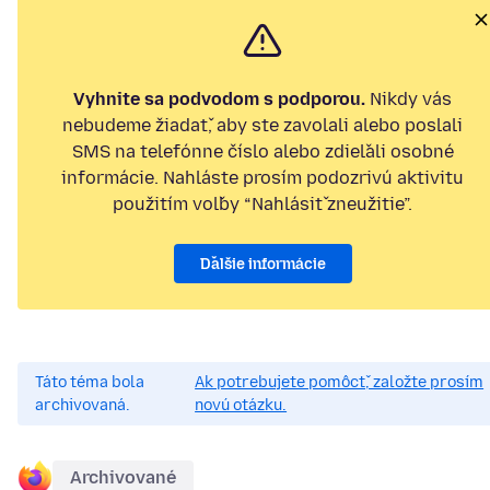
Vyhnite sa podvodom s podporou.
Nikdy vás
nebudeme žiadať, aby ste zavolali alebo poslali
SMS na telefónne číslo alebo zdieľali osobné
informácie. Nahláste prosím podozrivú aktivitu
použitím voľby “Nahlásiť zneužitie”.
Ďalšie informácie
Táto téma bola
Ak potrebujete pomôcť, založte prosím
archivovaná.
novú otázku.
Archivované