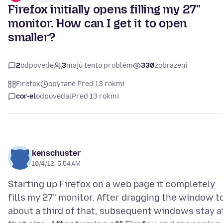
Firefox initially opens filling my 27"
monitor. How can I get it to open
smaller?
2
odpovede
3
majú tento problém
330
zobrazení
Firefox
opýtané Pred 13 rokmi
cor-el
odpovedal
Pred 13 rokmi
kenschuster
10/4/12, 5:54 AM
Starting up Firefox on a web page it completely
fills my 27" monitor. After dragging the window t
about a third of that, subsequent windows stay a