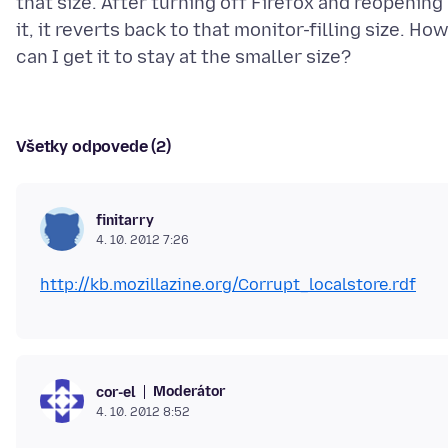
that size. After turning off Firefox and reopening
it, it reverts back to that monitor-filling size. Ho
Všetky odpovede (2)
finitarry
4. 10. 2012 7:26
http://kb.mozillazine.org/Corrupt_localstore.rdf
Moderátor
cor-el
4. 10. 2012 8:52